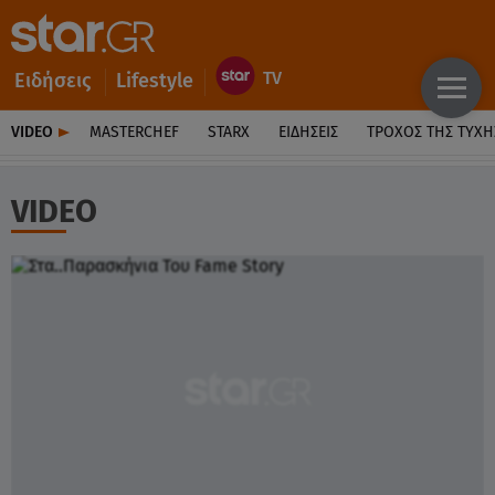
Ειδήσεις
Lifestyle
VIDEO
MASTERCHEF
STARX
ΕΙΔΉΣΕΙΣ
ΤΡΟΧΌΣ ΤΗΣ ΤΎΧΗ
VIDEO