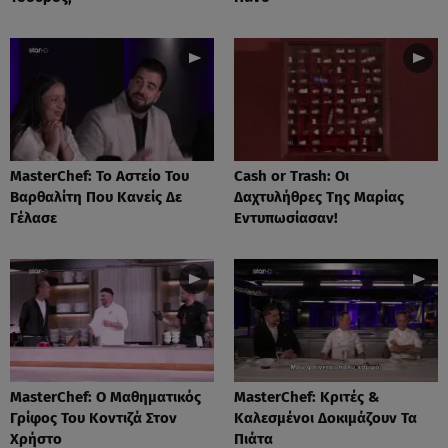
MasterChef: Το Αστείο Του
Cash or Trash: Οι
Βαρθαλίτη Που Κανείς Δε
Δαχτυλήθρες Της Μαρίας
Γέλασε
Εντυπωσίασαν!
MasterChef: Ο Μαθηματικός
MasterChef: Κριτές &
Γρίφος Του Κοντιζά Στον
Καλεσμένοι Δοκιμάζουν Τα
Χρήστο
Πιάτα