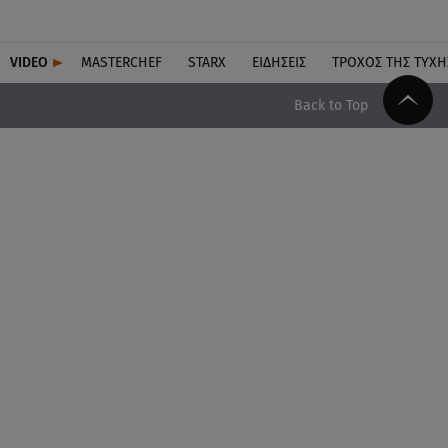
VIDEO
MASTERCHEF
STARX
ΕΙΔΉΣΕΙΣ
ΤΡΟΧΌΣ ΤΗΣ ΤΎΧΗ
Back to Top