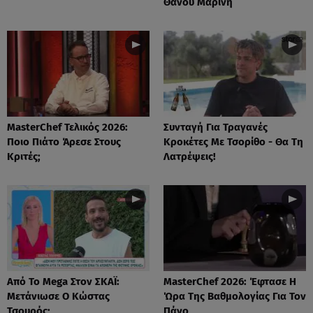
Θάνου Μαρίνη
MasterChef Τελικός 2026:
Συνταγή Για Τραγανές
Ποιο Πιάτο Άρεσε Στους
Κροκέτες Με Τσορίθο - Θα Τη
Κριτές;
Λατρέψεις!
Από Το Mega Στον ΣΚΑΪ:
MasterChef 2026: Έφτασε Η
Μετάνιωσε Ο Κώστας
Ώρα Της Βαθμολογίας Για Τον
Τσουρός;
Πάνο