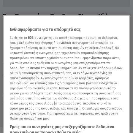
Στα..Παρασκήνια Του Fame Story - Video
Ενδιαφερόμαστε για το απόρρητό σας
Εμείς και οι
603
συνεργάτες μας αποθηκεύουμε προσωπικά δεδομένα,
όπως δεδομένα περιήγησης ή μοναδικά αναγνωριστικά στοιχεία, και
έχουμε πρόσβαση σε αυτά στη συσκευή σας. Αν επιλέξετε Αποδοχή, θα
καταστεί δυνατή η ενεργοποίηση τεχνολογιών παρακολούθησης
προκειμένου να υποστηριχθούν οι σκοποί που εμφανίζονται παρακάτω,
για τους οποίους εμείς και οι συνεργάτες μας επεξεργαζόμαστε τα
TAGS:
FAME STORY ΠΡΕΜΙΕΡΑ
FAME STORY
δεδομένα με σκοπό την παροχή υπηρεσιών. Αν επιλέξετε Απόρριψη όλων
όλων ή αποσύρετε τη συγκατάθεσή σας, οι εν λόγω τεχνολογίες θα
ΝΙΚΟΣ ΚΟΚΛΩΝΗΣ
απενεργοποιηθούν. Αν απενεργοποιηθούν οι ιχνηλάτες, ορισμένο
περιεχόμενο και κάποιες από τις διαφημίσεις που βλέπετε ενδέχεται να
μην είναι τόσο σχετικές με εσάς. Μπορείτε να επανεμφανίσετε αυτό το
μενού για να αλλάξετε τις επιλογές σας ή να αποσύρετε τη συναίνεσή σας
Σάββατο 8 Αυγούστου 2026
ανά πάσα στιγμή πατώντας τον σύνδεσμο Διαχείριση προτιμήσεων στο
02.10.23, 12:51
MEDIA
κάτω μέρος της ιστοσελίδας [ή το αιωρούμενο εικονίδιο στο κάτω
αριστερό μέρος της ιστοσελίδας, εάν υπάρχει]. Οι επιλογές σας θα τεθούν
σε ισχύ στον Ιστότοπος. Για περισσότερες λεπτομέρειες ανατρέξτε στην
Πολιτική Απορρήτου μας.
Εμείς και οι συνεργάτες μας επεξεργαζόμαστε δεδομένα
προκειμένου να παρασχεθούν τα εξής: