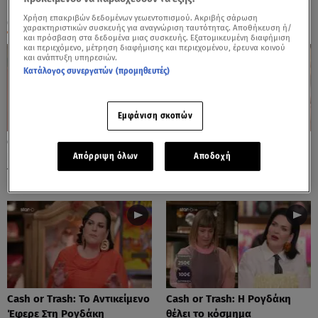
Χρήση επακριβών δεδομένων γεωεντοπισμού. Ακριβής σάρωση
ΟΛΑ ΤΑ ΒΙΝΤΕΟ
χαρακτηριστικών συσκευής για αναγνώριση ταυτότητας. Αποθήκευση ή/
και πρόσβαση στα δεδομένα μιας συσκευής. Εξατομικευμένη διαφήμιση
και περιεχόμενο, μέτρηση διαφήμισης και περιεχομένου, έρευνα κοινού
και ανάπτυξη υπηρεσιών.
Κατάλογος συνεργατών (προμηθευτές)
Εμφάνιση σκοπών
Cash or Trash: Η Μάρω
Cash or Trash: Το Αντικείμενο
Κοντού Δημοπράτησε Πίνακά
Που Ενθουσίασε Τη Χιωτίνη
Απόρριψη όλων
Αποδοχή
Της!
Cash or Trash: Το Αντικείμενο
Cash or Trash: Η Ρογδάκη
Έφερε Στη Ρογδάκη
θέλει το κόσμημα