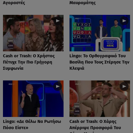
Αγοραστές
Μαυρομάτης
Cash or Trash: Ο Χρήστος
Lingo: Το Oρθογραφικό Tου
Πέτυχε Την Πιο Γρήγορη
Βασίλη Που Τους Στέρησε Την
Συμφωνία
Κλεψιά
Lingo: «Δε Θέλω Να Ρωτήσω
Cash or Trash: Ο Χάρης
Πόσο Είστε»
Απέρριψε Προσφορά Του