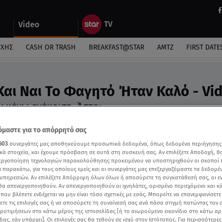
Video
ΎΧΗΣ
CASH OR TRASH
BREAKFAST@STAR
ΑΜΤΖ
FIRST DATE
 Και Ναι Το Φαγητό Ήταν Καλό - Vi
υ κάνω ανάκριση. Άστο»
μαστε για το απόρρητό σας
603
συνεργάτες μας αποθηκεύουμε προσωπικά δεδομένα, όπως δεδομένα περιήγησης
κά στοιχεία, και έχουμε πρόσβαση σε αυτά στη συσκευή σας. Αν επιλέξετε Αποδοχή, θ
νεργοποίηση τεχνολογιών παρακολούθησης προκειμένου να υποστηριχθούν οι σκοποί
ι παρακάτω, για τους οποίους εμείς και οι συνεργάτες μας επεξεργαζόμαστε τα δεδομέ
υπηρεσιών. Αν επιλέξετε Απόρριψη όλων όλων ή αποσύρετε τη συγκατάθεσή σας, οι ε
 θα απενεργοποιηθούν. Αν απενεργοποιηθούν οι ιχνηλάτες, ορισμένο περιεχόμενο και κά
 που βλέπετε ενδέχεται να μην είναι τόσο σχετικές με εσάς. Μπορείτε να επανεμφανίσετ
ξετε τις επιλογές σας ή να αποσύρετε τη συναίνεσή σας ανά πάσα στιγμή πατώντας τον
προτιμήσεων στο κάτω μέρος της ιστοσελίδας [ή το αιωρούμενο εικονίδιο στο κάτω α
δας, εάν υπάρχει]. Οι επιλογές σας θα τεθούν σε ισχύ στον Ιστότοπος. Για περισσότερε