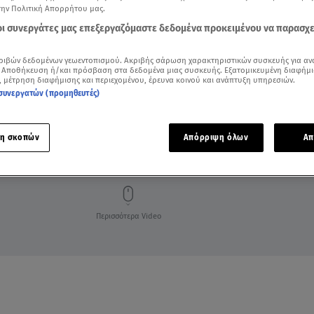
την Πολιτική Απορρήτου μας.
 οι συνεργάτες μας επεξεργαζόμαστε δεδομένα προκειμένου να παρασχ
ριβών δεδομένων γεωεντοπισμού. Ακριβής σάρωση χαρακτηριστικών συσκευής για αν
 Αποθήκευση ή/και πρόσβαση στα δεδομένα μιας συσκευής. Εξατομικευμένη διαφήμι
, μέτρηση διαφήμισης και περιεχομένου, έρευνα κοινού και ανάπτυξη υπηρεσιών.
συνεργατών (προμηθευτές)
η σκοπών
Απόρριψη όλων
Απ
FIRST DATES HIGHLIGHTS
Περισσότερα Video