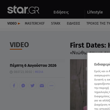
Αθλητικά
Quiz
Ειδήσεις
Lifestyle
Αυτοκίνητο
VIDEO
MASTERCHEF
STARX
ΕΙΔΉΣΕΙΣ
ΤΡΟΧΌΣ ΤΗΣ Τ
VIDEO
First Dates:
«Νιώθω σαν να σο
Ενδιαφερό
Πέμπτη 6 Αυγούστου 2026
Εμείς και οι
08.07.23, 00:02
MEDIA
αναγνωριστι
δυνατή η ε
εμφανίζοντα
την παροχή 
τεχνολογίες
διαφημίσεις
για να αλλά
Διαχείριση 
της ιστοσελί