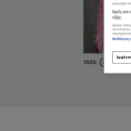
ανατρέξτε σ
Εμείς και
εξής:
Χρήση επακ
ταυτότητας.
περιεχόμενο
Κατάλογος 
Εμφάνισ
TAGS:
FIRST DATES