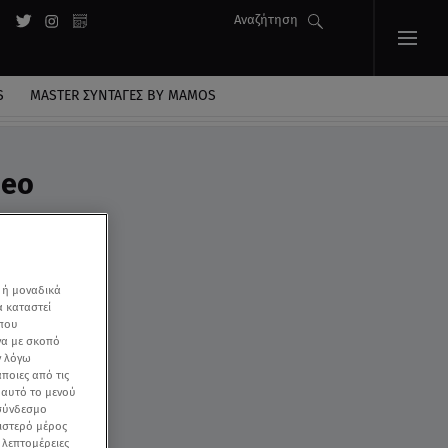
Αναζήτηση
S
MASTER ΣΥΝΤΑΓΈΣ BY MAMOS
deo
 ή μοναδικά
α καταστεί
 που
να με σκοπό
ν λόγω
ποιες από τις
ε αυτό το μενού
 σύνδεσμο
ριστερό μέρος
ς λεπτομέρειες