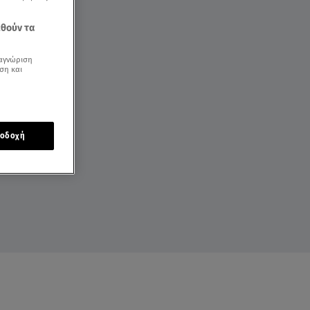
εθούν τα
αγνώριση
ση και
οδοχή