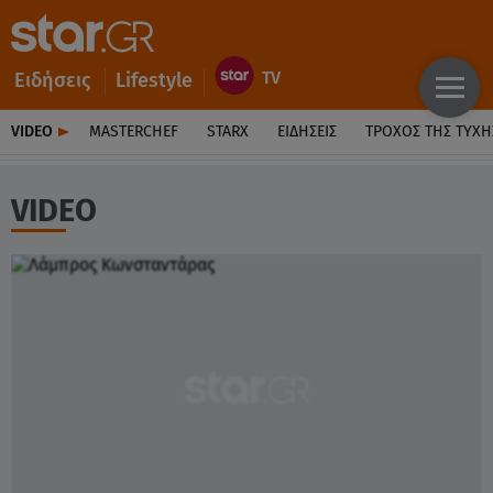
Ειδήσεις
Lifestyle
VIDEO
MASTERCHEF
STARX
ΕΙΔΉΣΕΙΣ
ΤΡΟΧΌΣ ΤΗΣ ΤΎΧΗ
VIDEO