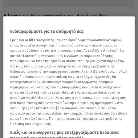
Λάμπρος Κωνσταντάρας: Αφήνει Την
Τσολάκη Για Τη Σκορδά; - Video
Ενδιαφερόμαστε για το απόρρητό σας
Εμείς και οι
603
συνεργάτες μας αποθηκεύουμε προσωπικά δεδομένα,
όπως δεδομένα περιήγησης ή μοναδικά αναγνωριστικά στοιχεία, και
έχουμε πρόσβαση σε αυτά στη συσκευή σας. Αν επιλέξετε Αποδοχή, θα
καταστεί δυνατή η ενεργοποίηση τεχνολογιών παρακολούθησης
προκειμένου να υποστηριχθούν οι σκοποί που εμφανίζονται παρακάτω,
για τους οποίους εμείς και οι συνεργάτες μας επεξεργαζόμαστε τα
δεδομένα με σκοπό την παροχή υπηρεσιών. Αν επιλέξετε Απόρριψη όλων
TAGS:
ΛΑΜΠΡΟΣ ΚΩΝΣΤΑΝΤΑΡΑΣ
ΕΛΕΝΗ ΤΣΟΛΑΚΗ
όλων ή αποσύρετε τη συγκατάθεσή σας, οι εν λόγω τεχνολογίες θα
απενεργοποιηθούν. Αν απενεργοποιηθούν οι ιχνηλάτες, ορισμένο
BREAKFAST@STAR
OPEN WEEKEND
περιεχόμενο και κάποιες από τις διαφημίσεις που βλέπετε ενδέχεται να
μην είναι τόσο σχετικές με εσάς. Μπορείτε να επανεμφανίσετε αυτό το
μενού για να αλλάξετε τις επιλογές σας ή να αποσύρετε τη συναίνεσή σας
ανά πάσα στιγμή πατώντας τον σύνδεσμο Διαχείριση προτιμήσεων στο
Πέμπτη 6 Αυγούστου 2026
κάτω μέρος της ιστοσελίδας [ή το αιωρούμενο εικονίδιο στο κάτω
αριστερό μέρος της ιστοσελίδας, εάν υπάρχει]. Οι επιλογές σας θα τεθούν
19.06.23, 15:22
MEDIA
σε ισχύ στον Ιστότοπος. Για περισσότερες λεπτομέρειες ανατρέξτε στην
Πολιτική Απορρήτου μας.
Εμείς και οι συνεργάτες μας επεξεργαζόμαστε δεδομένα