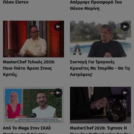
Πόσο Είστε»
Απέρριψε Προσφορά Του
Θάνου Μαρίνη
MasterChef Τελικός 2026:
Συνταγή Για Τραγανές
Ποιο Πιάτο Άρεσε Στους
Κροκέτες Με Τσορίθο - Θα Τη
Κριτές;
Λατρέψεις!
Από Το Mega Στον ΣΚΑΪ:
MasterChef 2026: Έφτασε Η