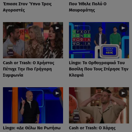
Έπιασε Στον Ύπνο Τρεις
Που Ήθελε Πολύ Ο
Αγοραστές
Μαυρομάτης
Cash or Trash: Ο Χρήστος
Lingo: Το Oρθογραφικό Tου
Πέτυχε Την Πιο Γρήγορη
Βασίλη Που Τους Στέρησε Την
Συμφωνία
Κλεψιά
Lingo: «Δε Θέλω Να Ρωτήσω
Cash or Trash: Ο Χάρης