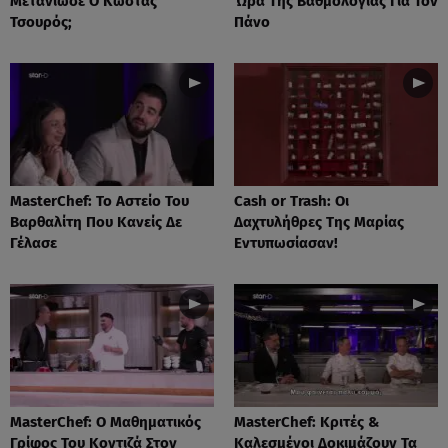
Μετάνιωσε Ο Κώστας
Ώρα Της Βαθμολογίας Για Τον
Τσουρός;
Πάνο
MasterChef: Το Αστείο Του
Cash or Trash: Οι
Βαρθαλίτη Που Κανείς Δε
Δαχτυλήθρες Της Μαρίας
Γέλασε
Εντυπωσίασαν!
MasterChef: Ο Μαθηματικός
MasterChef: Κριτές &
Γρίφος Του Κοντιζά Στον
Καλεσμένοι Δοκιμάζουν Τα