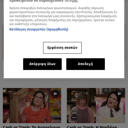
προκειμένου να παρασχεθούν τα εξής:
Χρήση επακριβών δεδομένων γεωεντοπισμού. Ακριβής σάρωση
χαρακτηριστικών συσκευής για αναγνώριση ταυτότητας. Αποθήκευση ή/
ΟΛΑ ΤΑ ΒΙΝΤΕΟ
και πρόσβαση στα δεδομένα μιας συσκευής. Εξατομικευμένη διαφήμιση
και περιεχόμενο, μέτρηση διαφήμισης και περιεχομένου, έρευνα κοινού
και ανάπτυξη υπηρεσιών.
Κατάλογος συνεργατών (προμηθευτές)
Εμφάνιση σκοπών
Cash or Trash: Η Μάρω
Cash or Trash: Το Αντικείμενο
Απόρριψη όλων
Αποδοχή
Κοντού Δημοπράτησε Πίνακά
Που Ενθουσίασε Τη Χιωτίνη
Της!
Cash or Trash: Το Αντικείμενο
Cash or Trash: Η Ρογδάκη