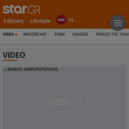
Ειδήσεις
Lifestyle
VIDEO
MASTERCHEF
STARX
ΕΙΔΉΣΕΙΣ
ΤΡΟΧΌΣ ΤΗΣ ΤΎΧΗ
VIDEO