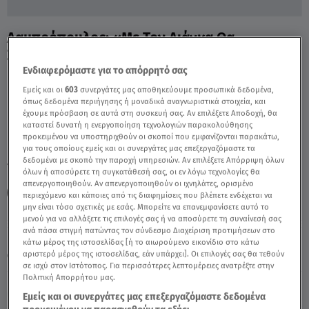
Λαμπρόπουλος: «Με Τον Λιάγκα Θα
Συνεργαζόμουν Σε... Ταβέρνα» - Video
Ενδιαφερόμαστε για το απόρρητό σας
Εμείς και οι
603
συνεργάτες μας αποθηκεύουμε προσωπικά δεδομένα,
όπως δεδομένα περιήγησης ή μοναδικά αναγνωριστικά στοιχεία, και
έχουμε πρόσβαση σε αυτά στη συσκευή σας. Αν επιλέξετε Αποδοχή, θα
καταστεί δυνατή η ενεργοποίηση τεχνολογιών παρακολούθησης
προκειμένου να υποστηριχθούν οι σκοποί που εμφανίζονται παρακάτω,
για τους οποίους εμείς και οι συνεργάτες μας επεξεργαζόμαστε τα
δεδομένα με σκοπό την παροχή υπηρεσιών. Αν επιλέξετε Απόρριψη όλων
TAGS:
ΦΑΝΗΣ ΛΑΜΠΡΟΠΟΥΛΟΣ
ΓΙΩΡΓΟΣ ΛΙΑΓΚΑΣ
όλων ή αποσύρετε τη συγκατάθεσή σας, οι εν λόγω τεχνολογίες θα
απενεργοποιηθούν. Αν απενεργοποιηθούν οι ιχνηλάτες, ορισμένο
BREAKFAST@STAR
περιεχόμενο και κάποιες από τις διαφημίσεις που βλέπετε ενδέχεται να
μην είναι τόσο σχετικές με εσάς. Μπορείτε να επανεμφανίσετε αυτό το
μενού για να αλλάξετε τις επιλογές σας ή να αποσύρετε τη συναίνεσή σας
ανά πάσα στιγμή πατώντας τον σύνδεσμο Διαχείριση προτιμήσεων στο
Πέμπτη 6 Αυγούστου 2026
κάτω μέρος της ιστοσελίδας [ή το αιωρούμενο εικονίδιο στο κάτω
αριστερό μέρος της ιστοσελίδας, εάν υπάρχει]. Οι επιλογές σας θα τεθούν
08.06.23, 15:33
MEDIA
σε ισχύ στον Ιστότοπος. Για περισσότερες λεπτομέρειες ανατρέξτε στην
Πολιτική Απορρήτου μας.
Εμείς και οι συνεργάτες μας επεξεργαζόμαστε δεδομένα