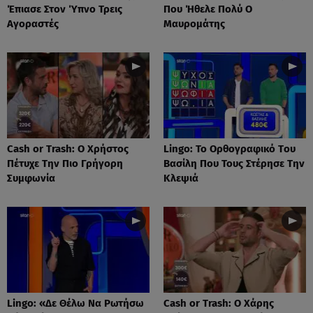
Έπιασε Στον Ύπνο Τρεις
Που Ήθελε Πολύ Ο
Αγοραστές
Μαυρομάτης
Cash or Trash: Ο Χρήστος
Lingo: Το Oρθογραφικό Tου
Πέτυχε Την Πιο Γρήγορη
Βασίλη Που Τους Στέρησε Την
Συμφωνία
Κλεψιά
Lingo: «Δε Θέλω Να Ρωτήσω
Cash or Trash: Ο Χάρης