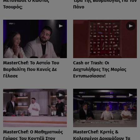
Μετάνιωσε Ο Κώστας
Ώρα Της Βαθμολογίας Για Τον
Τσουρός;
Πάνο
MasterChef: Το Αστείο Του
Cash or Trash: Οι
Βαρθαλίτη Που Κανείς Δε
Δαχτυλήθρες Της Μαρίας
Γέλασε
Εντυπωσίασαν!
MasterChef: Ο Μαθηματικός
MasterChef: Κριτές &
Γρίφος Του Κοντιζά Στον
Καλεσμένοι Δοκιμάζουν Τα