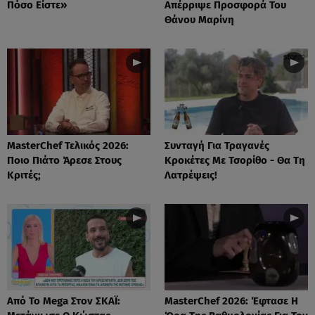
Πόσο Είστε»
Απέρριψε Προσφορά Του
Θάνου Μαρίνη
MasterChef Τελικός 2026:
Συνταγή Για Τραγανές
Ποιο Πιάτο Άρεσε Στους
Κροκέτες Με Τσορίθο - Θα Τη
Κριτές;
Λατρέψεις!
Από Το Mega Στον ΣΚΑΪ:
MasterChef 2026: Έφτασε Η