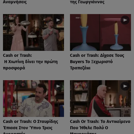
Αναμνήσεις
της Γεωργιάννας
Cash or Trash:
Cash or Trash: Δίχασε Τους
Η Χιωτίνη δίνει την πρώτη
Buyers Το Ξεχωριστό
προσφορά
Τραπεζάκι
Cash or Trash: Ο Σταυρίδης
Cash Or Trash: Το Αντικείμενο
Έπιασε Στον Ύπνο Τρεις
Που Ήθελε Πολύ Ο
Αγοραστές
Μαυρομάτης