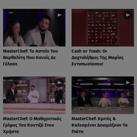
MasterChef: Το Αστείο Του
Cash or Trash: Οι
Βαρθαλίτη Που Κανείς Δε
Δαχτυλήθρες Της Μαρίας
Γέλασε
Εντυπωσίασαν!
MasterChef: Ο Μαθηματικός
MasterChef: Κριτές &
Γρίφος Του Κοντιζά Στον
Καλεσμένοι Δοκιμάζουν Τα
Χρήστο
Πιάτα