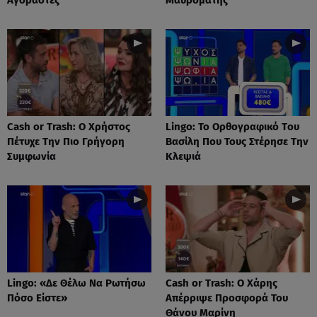
Cash or Trash: Ο Χρήστος
Lingo: Το Oρθογραφικό Tου
Πέτυχε Την Πιο Γρήγορη
Βασίλη Που Τους Στέρησε Την
Συμφωνία
Κλεψιά
Lingo: «Δε Θέλω Να Ρωτήσω
Cash or Trash: Ο Χάρης
Πόσο Είστε»
Απέρριψε Προσφορά Του
Θάνου Μαρίνη