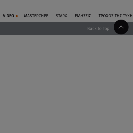
VIDEO
MASTERCHEF
STARX
ΕΙΔΉΣΕΙΣ
ΤΡΟΧΌΣ ΤΗΣ ΤΎΧΗ
Back to Top