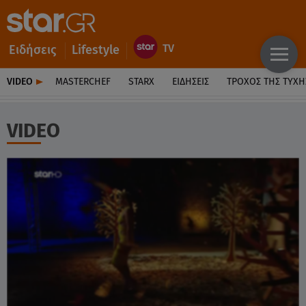
Ειδήσεις
Lifestyle
VIDEO
MASTERCHEF
STARX
ΕΙΔΉΣΕΙΣ
ΤΡΟΧΌΣ ΤΗΣ ΤΎΧΗ
VIDEO