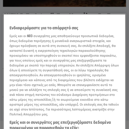
GNTM 5: Το Catwalk Των Μοντέλων Για Tον
Peter Dundas - Video
Ενδιαφερόμαστε για το απόρρητό σας
Εμείς και οι
603
συνεργάτες μας αποθηκεύουμε προσωπικά δεδομένα,
όπως δεδομένα περιήγησης ή μοναδικά αναγνωριστικά στοιχεία, και
έχουμε πρόσβαση σε αυτά στη συσκευή σας. Αν επιλέξετε Αποδοχή, θα
καταστεί δυνατή η ενεργοποίηση τεχνολογιών παρακολούθησης
προκειμένου να υποστηριχθούν οι σκοποί που εμφανίζονται παρακάτω,
για τους οποίους εμείς και οι συνεργάτες μας επεξεργαζόμαστε τα
δεδομένα με σκοπό την παροχή υπηρεσιών. Αν επιλέξετε Απόρριψη όλων
TAGS:
GNTM 5
GNTM
όλων ή αποσύρετε τη συγκατάθεσή σας, οι εν λόγω τεχνολογίες θα
απενεργοποιηθούν. Αν απενεργοποιηθούν οι ιχνηλάτες, ορισμένο
περιεχόμενο και κάποιες από τις διαφημίσεις που βλέπετε ενδέχεται να
μην είναι τόσο σχετικές με εσάς. Μπορείτε να επανεμφανίσετε αυτό το
Παρασκευή 7 Αυγούστου 2026
μενού για να αλλάξετε τις επιλογές σας ή να αποσύρετε τη συναίνεσή σας
ανά πάσα στιγμή πατώντας τον σύνδεσμο Διαχείριση προτιμήσεων στο
18.10.22, 23:10
MEDIA
κάτω μέρος της ιστοσελίδας [ή το αιωρούμενο εικονίδιο στο κάτω
αριστερό μέρος της ιστοσελίδας, εάν υπάρχει]. Οι επιλογές σας θα τεθούν
σε ισχύ στον Ιστότοπος. Για περισσότερες λεπτομέρειες ανατρέξτε στην
Πολιτική Απορρήτου μας.
Εμείς και οι συνεργάτες μας επεξεργαζόμαστε δεδομένα
προκειμένου να παρασχεθούν τα εξής: