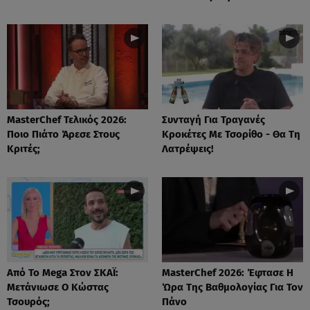
MasterChef Τελικός 2026:
Συνταγή Για Τραγανές
Ποιο Πιάτο Άρεσε Στους
Κροκέτες Με Τσορίθο - Θα Τη
Κριτές;
Λατρέψεις!
Από Το Mega Στον ΣΚΑΪ:
MasterChef 2026: Έφτασε Η
Μετάνιωσε Ο Κώστας
Ώρα Της Βαθμολογίας Για Τον
Τσουρός;
Πάνο