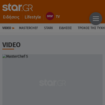
Ειδήσεις
Lifestyle
VIDEO
MASTERCHEF
STARX
ΕΙΔΉΣΕΙΣ
ΤΡΟΧΌΣ ΤΗΣ ΤΎΧΗ
VIDEO