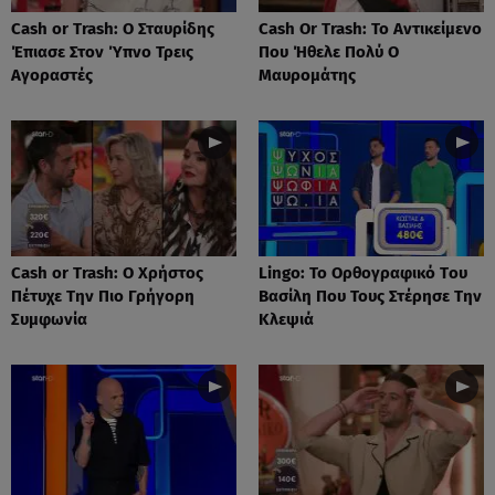
Cash or Trash: Ο Σταυρίδης
Cash Or Trash: Το Αντικείμενο
Έπιασε Στον Ύπνο Τρεις
Που Ήθελε Πολύ Ο
Αγοραστές
Μαυρομάτης
Cash or Trash: Ο Χρήστος
Lingo: Το Oρθογραφικό Tου
Πέτυχε Την Πιο Γρήγορη
Βασίλη Που Τους Στέρησε Την
Συμφωνία
Κλεψιά