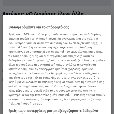
Αντώνης: «Ο Διονύσης έλεγε άλλα
μπροστά & άλλα στις κάμερες» - Video
Ενδιαφερόμαστε για το απόρρητό σας
Εμείς και οι
603
συνεργάτες μας αποθηκεύουμε προσωπικά δεδομένα,
όπως δεδομένα περιήγησης ή μοναδικά αναγνωριστικά στοιχεία, και
έχουμε πρόσβαση σε αυτά στη συσκευή σας. Αν επιλέξετε Αποδοχή, θα
καταστεί δυνατή η ενεργοποίηση τεχνολογιών παρακολούθησης
προκειμένου να υποστηριχθούν οι σκοποί που εμφανίζονται παρακάτω,
για τους οποίους εμείς και οι συνεργάτες μας επεξεργαζόμαστε τα
δεδομένα με σκοπό την παροχή υπηρεσιών. Αν επιλέξετε Απόρριψη όλων
TAGS:
ΜΑΣΤΕΡΣΕΦ
MASTERCHEF 5
MASTERCHEF
όλων ή αποσύρετε τη συγκατάθεσή σας, οι εν λόγω τεχνολογίες θα
απενεργοποιηθούν. Αν απενεργοποιηθούν οι ιχνηλάτες, ορισμένο
MASTERCHEF ΔΙΟΝΥΣΗΣ
ΣΤΗ ΦΩΛΙΑ ΤΩΝ ΚΟΥ ΚΟΥ
περιεχόμενο και κάποιες από τις διαφημίσεις που βλέπετε ενδέχεται να
μην είναι τόσο σχετικές με εσάς. Μπορείτε να επανεμφανίσετε αυτό το
MASTERCHEF ΑΝΤΩΝΗΣ
μενού για να αλλάξετε τις επιλογές σας ή να αποσύρετε τη συναίνεσή σας
ανά πάσα στιγμή πατώντας τον σύνδεσμο Διαχείριση προτιμήσεων στο
κάτω μέρος της ιστοσελίδας [ή το αιωρούμενο εικονίδιο στο κάτω
αριστερό μέρος της ιστοσελίδας, εάν υπάρχει]. Οι επιλογές σας θα τεθούν
Πέμπτη 6 Αυγούστου 2026
σε ισχύ στον Ιστότοπος. Για περισσότερες λεπτομέρειες ανατρέξτε στην
19.04.21, 16:04
MEDIA
Πολιτική Απορρήτου μας.
Εμείς και οι συνεργάτες μας επεξεργαζόμαστε δεδομένα