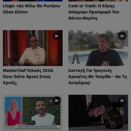
Lingo: «Δε Θέλω Να Ρωτήσω
Cash or Trash: Ο Χάρης
Πόσο Είστε»
Απέρριψε Προσφορά Του
Θάνου Μαρίνη
MasterChef Τελικός 2026:
Συνταγή Για Τραγανές
Ποιο Πιάτο Άρεσε Στους
Κροκέτες Με Τσορίθο - Θα Τη
Κριτές;
Λατρέψεις!