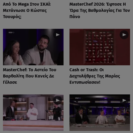
Από Το Mega Στον ΣΚΑΪ:
MasterChef 2026: Έφτασε Η
Μετάνιωσε Ο Κώστας
Ώρα Της Βαθμολογίας Για Τον
Τσουρός;
Πάνο
MasterChef: Το Αστείο Του
Cash or Trash: Οι
Βαρθαλίτη Που Κανείς Δε
Δαχτυλήθρες Της Μαρίας
Γέλασε
Εντυπωσίασαν!