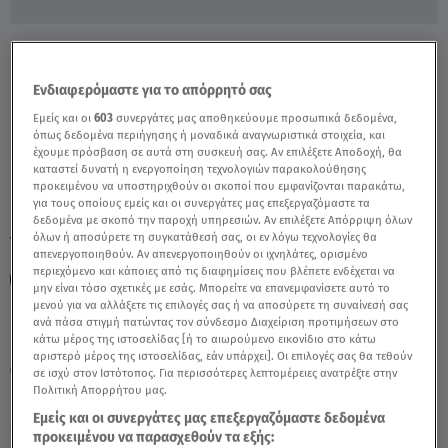
Η Μυθιστορηματική Ζωή Των Αδελφών
Κώστα & Ντίνου Μαυρόπουλου - Video
Ενδιαφερόμαστε για το απόρρητό σας
Εμείς και οι
603
συνεργάτες μας αποθηκεύουμε προσωπικά δεδομένα,
όπως δεδομένα περιήγησης ή μοναδικά αναγνωριστικά στοιχεία, και
έχουμε πρόσβαση σε αυτά στη συσκευή σας. Αν επιλέξετε Αποδοχή, θα
καταστεί δυνατή η ενεργοποίηση τεχνολογιών παρακολούθησης
προκειμένου να υποστηριχθούν οι σκοποί που εμφανίζονται παρακάτω,
για τους οποίους εμείς και οι συνεργάτες μας επεξεργαζόμαστε τα
δεδομένα με σκοπό την παροχή υπηρεσιών. Αν επιλέξετε Απόρριψη όλων
όλων ή αποσύρετε τη συγκατάθεσή σας, οι εν λόγω τεχνολογίες θα
TAGS:
ΚΩΣΤΑΣ ΜΑΥΡΟΠΟΥΛΟΣ
ΝΤΙΝΟΣ ΜΑΥΡΟΠΟΥΛΟΣ
απενεργοποιηθούν. Αν απενεργοποιηθούν οι ιχνηλάτες, ορισμένο
περιεχόμενο και κάποιες από τις διαφημίσεις που βλέπετε ενδέχεται να
ΑΛΗΘΕΙΕΣ ΜΕ ΤΗ ΖΗΝΑ
μην είναι τόσο σχετικές με εσάς. Μπορείτε να επανεμφανίσετε αυτό το
μενού για να αλλάξετε τις επιλογές σας ή να αποσύρετε τη συναίνεσή σας
ανά πάσα στιγμή πατώντας τον σύνδεσμο Διαχείριση προτιμήσεων στο
κάτω μέρος της ιστοσελίδας [ή το αιωρούμενο εικονίδιο στο κάτω
Κυριακή 9 Αυγούστου 2026
αριστερό μέρος της ιστοσελίδας, εάν υπάρχει]. Οι επιλογές σας θα τεθούν
13.06.23, 16:55
CELEBRITIES & GOSSIP ΝΕΑ
σε ισχύ στον Ιστότοπος. Για περισσότερες λεπτομέρειες ανατρέξτε στην
Πολιτική Απορρήτου μας.
Εμείς και οι συνεργάτες μας επεξεργαζόμαστε δεδομένα
προκειμένου να παρασχεθούν τα εξής: