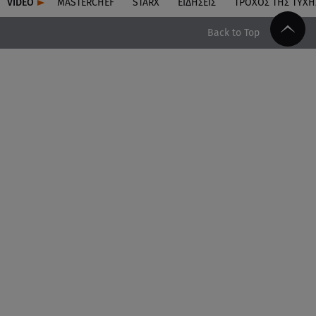
VIDEO
MASTERCHEF
STARX
ΕΙΔΉΣΕΙΣ
ΤΡΟΧΌΣ ΤΗΣ ΤΎΧΗ
Back to Top