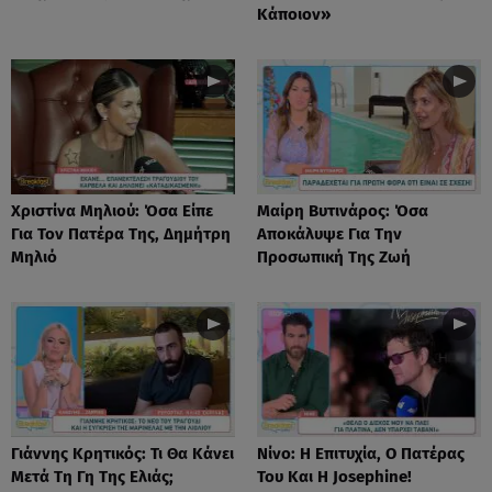
Κάποιον»
Χριστίνα Μηλιού: Όσα Είπε
Μαίρη Βυτινάρος: Όσα
Για Τον Πατέρα Της, Δημήτρη
Αποκάλυψε Για Την
Μηλιό
Προσωπική Της Ζωή
Γιάννης Κρητικός: Τι Θα Κάνει
Νίνο: Η Επιτυχία, Ο Πατέρας
Μετά Τη Γη Της Ελιάς;
Του Και Η Josephine!