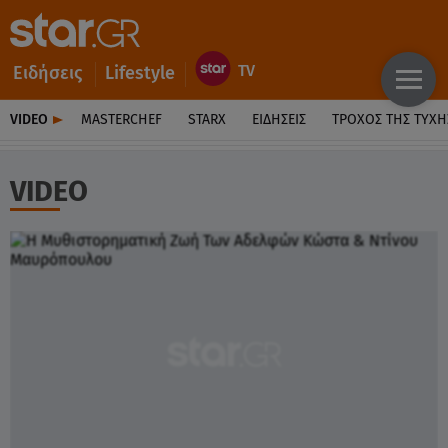
Ειδήσεις
Lifestyle
VIDEO
MASTERCHEF
STARX
ΕΙΔΉΣΕΙΣ
ΤΡΟΧΌΣ ΤΗΣ ΤΎΧΗ
VIDEO