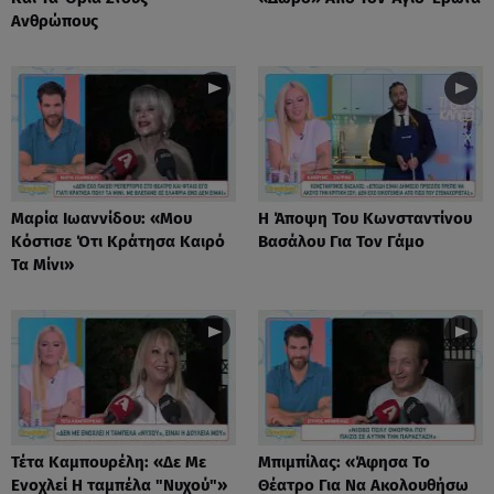
Ανθρώπους
Μαρία Ιωαννίδου: «Μου
Η Άποψη Του Κωνσταντίνου
Κόστισε Ότι Κράτησα Καιρό
Βασάλου Για Τον Γάμο
Τα Μίνι»
Τέτα Καμπουρέλη: «Δε Mε
Μπιμπίλας: «Άφησα Το
Eνοχλεί H ταμπέλα "Νυχού"»
Θέατρο Για Να Ακολουθήσω