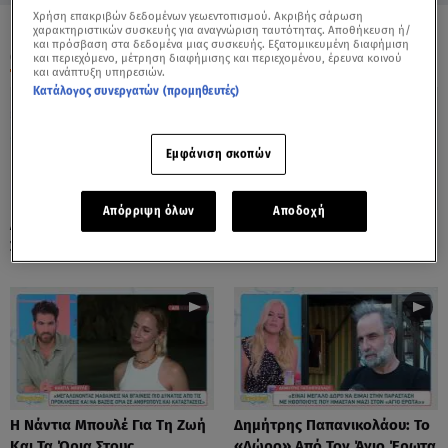
Χρήση επακριβών δεδομένων γεωεντοπισμού. Ακριβής σάρωση
χαρακτηριστικών συσκευής για αναγνώριση ταυτότητας. Αποθήκευση ή/
και πρόσβαση στα δεδομένα μιας συσκευής. Εξατομικευμένη διαφήμιση
ΟΛΑ ΤΑ ΒΙΝΤΕΟ
και περιεχόμενο, μέτρηση διαφήμισης και περιεχομένου, έρευνα κοινού
και ανάπτυξη υπηρεσιών.
Κατάλογος συνεργατών (προμηθευτές)
Εμφάνιση σκοπών
Απόρριψη όλων
Αποδοχή
Λόλα Νταϊφά: Η Πιο Δύσκολη
Νόνη Δούνια: «Συνεχίζω Στο
Στιγμή Στην Καριέρα Της
Mega News»
Η Νάντια Μπουλέ Για Τη Ζωή
Δημήτρης Παπανικολάου: Το
Και Τα Όρια Στους
«Δώρο» Από Τον Άγιο Έρωτα