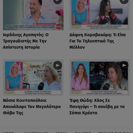
Ιορδάνης Αγαπητός: Ο
Δάφνη Καραβοκύρη: Τι Είπε
Τραγουδιστής Με Την
Για Το Τηλεοπτικό Της
Απίστευτη Ιστορία
Μέλλον
Νάσια Κονιτοπούλου:
Έφη Θώδη: Χάος Σε
Αποκάλυψε Τον Μεγαλύτερο
Πανηγύρι – Τι συνέβη με τα
Φόβο Της
Σάπια Κρέατα