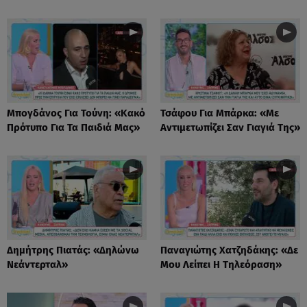
Μπογδάνος Για Τούνη: «Κακό
Τσάφου Για Μπάρκα: «Με
Πρότυπο Για Τα Παιδιά Μας»
Αντιμετωπίζει Σαν Γιαγιά Της»
Δημήτρης Πιατάς: «Δηλώνω
Παναγιώτης Χατζηδάκης: «Δε
Νεάντερταλ»
Μου Λείπει Η Τηλεόραση»