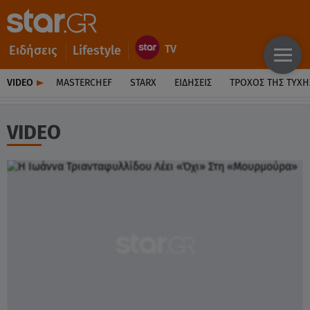
Ειδήσεις
Lifestyle
VIDEO
MASTERCHEF
STARX
ΕΙΔΉΣΕΙΣ
ΤΡΟΧΌΣ ΤΗΣ ΤΎΧΗ
VIDEO