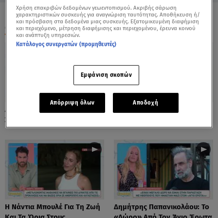
Χρήση επακριβών δεδομένων γεωεντοπισμού. Ακριβής σάρωση
χαρακτηριστικών συσκευής για αναγνώριση ταυτότητας. Αποθήκευση ή/
και πρόσβαση στα δεδομένα μιας συσκευής. Εξατομικευμένη διαφήμιση
ΟΛΑ ΤΑ ΒΙΝΤΕΟ
και περιεχόμενο, μέτρηση διαφήμισης και περιεχομένου, έρευνα κοινού
και ανάπτυξη υπηρεσιών.
Κατάλογος συνεργατών (προμηθευτές)
Εμφάνιση σκοπών
Απόρριψη όλων
Αποδοχή
Λόλα Νταϊφά: Η Πιο Δύσκολη
Νόνη Δούνια: «Συνεχίζω Στο
Στιγμή Στην Καριέρα Της
Mega News»
Η Νάντια Μπουλέ Για Τη Ζωή
Δημήτρης Παπανικολάου: Το
Και Τα Όρια Στους
«Δώρο» Από Τον Άγιο Έρωτα