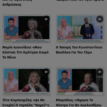
Ανθρώπους
Μαρία Ιωαννίδου: «Μου
Η Άποψη Του Κωνσταντίνου
Κόστισε Ότι Κράτησα Καιρό
Βασάλου Για Τον Γάμο
Τα Μίνι»
Τέτα Καμπουρέλη: «Δε Mε
Μπιμπίλας: «Άφησα Το
Eνοχλεί H ταμπέλα "Νυχού"»
Θέατρο Για Να Ακολουθήσω