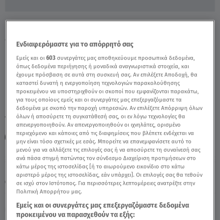
Η Ιωάννα Τριανταφυλλίδου Λέει «Όχι» Στη
«Μουρμούρα» - Video
Ενδιαφερόμαστε για το απόρρητό σας
Εμείς και οι
603
συνεργάτες μας αποθηκεύουμε προσωπικά δεδομένα,
όπως δεδομένα περιήγησης ή μοναδικά αναγνωριστικά στοιχεία, και
έχουμε πρόσβαση σε αυτά στη συσκευή σας. Αν επιλέξετε Αποδοχή, θα
καταστεί δυνατή η ενεργοποίηση τεχνολογιών παρακολούθησης
προκειμένου να υποστηριχθούν οι σκοποί που εμφανίζονται παρακάτω,
για τους οποίους εμείς και οι συνεργάτες μας επεξεργαζόμαστε τα
δεδομένα με σκοπό την παροχή υπηρεσιών. Αν επιλέξετε Απόρριψη όλων
όλων ή αποσύρετε τη συγκατάθεσή σας, οι εν λόγω τεχνολογίες θα
TAGS:
ΙΩΑΝΝΑ ΤΡΙΑΝΑΦΥΛΛΙΔΟΥ
απενεργοποιηθούν. Αν απενεργοποιηθούν οι ιχνηλάτες, ορισμένο
περιεχόμενο και κάποιες από τις διαφημίσεις που βλέπετε ενδέχεται να
ΜΗΝ ΑΡΧΙΖΕΙΣ ΤΗΝ ΜΟΥΡΜΟΥΡΑ
BREAKFAST@STAR
μην είναι τόσο σχετικές με εσάς. Μπορείτε να επανεμφανίσετε αυτό το
μενού για να αλλάξετε τις επιλογές σας ή να αποσύρετε τη συναίνεσή σας
ανά πάσα στιγμή πατώντας τον σύνδεσμο Διαχείριση προτιμήσεων στο
κάτω μέρος της ιστοσελίδας [ή το αιωρούμενο εικονίδιο στο κάτω
Κυριακή 9 Αυγούστου 2026
αριστερό μέρος της ιστοσελίδας, εάν υπάρχει]. Οι επιλογές σας θα τεθούν
27.06.22, 17:51
CELEBRITIES & GOSSIP ΝΕΑ
σε ισχύ στον Ιστότοπος. Για περισσότερες λεπτομέρειες ανατρέξτε στην
Πολιτική Απορρήτου μας.
Εμείς και οι συνεργάτες μας επεξεργαζόμαστε δεδομένα
προκειμένου να παρασχεθούν τα εξής: