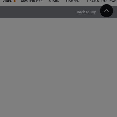
VIDEO
MASTERCHEF
STARX
ΕΙΔΉΣΕΙΣ
ΤΡΟΧΌΣ ΤΗΣ ΤΎΧΗ
Back to Top