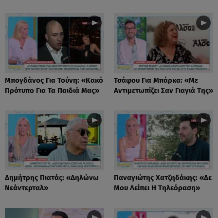
Μπογδάνος Για Τούνη: «Κακό
Τσάφου Για Μπάρκα: «Με
Πρότυπο Για Τα Παιδιά Μας»
Αντιμετωπίζει Σαν Γιαγιά Της»
Δημήτρης Πιατάς: «Δηλώνω
Παναγιώτης Χατζηδάκης: «Δε
Νεάντερταλ»
Μου Λείπει Η Τηλεόραση»