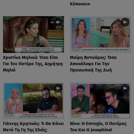
Κάποιον»
Χριστίνα Μηλιού: Όσα Είπε
Μαίρη Βυτινάρος: Όσα
Για Τον Πατέρα Της, Δημήτρη
Αποκάλυψε Για Την
Μηλιό
Προσωπική Της Ζωή
Γιάννης Κρητικός: Τι Θα Κάνει
Νίνο: Η Επιτυχία, Ο Πατέρας
Μετά Τη Γη Της Ελιάς;
Του Και Η Josephine!