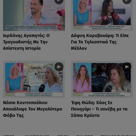
Ιορδάνης Αγαπητός: Ο
Δάφνη Καραβοκύρη: Τι Είπε
Τραγουδιστής Με Την
Για Το Τηλεοπτικό Της
Απίστευτη Ιστορία
Μέλλον
Νάσια Κονιτοπούλου:
Έφη Θώδη: Χάος Σε
Αποκάλυψε Τον Μεγαλύτερο
Πανηγύρι – Τι συνέβη με τα
Φόβο Της
Σάπια Κρέατα