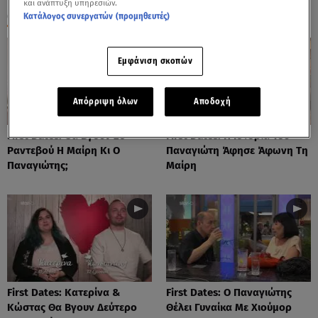
και ανάπτυξη υπηρεσιών.
ΟΛΑ ΤΑ ΒΙΝΤΕΟ
Κατάλογος συνεργατών (προμηθευτές)
Εμφάνιση σκοπών
Απόρριψη όλων
Αποδοχή
First Dates: Θα Βγουν 2ο
First Dates: Η Ιστορία Του
Ραντεβού Η Μαίρη Κι Ο
Παναγιώτη Άφησε Άφωνη Τη
Παναγιώτης;
Μαίρη
First Dates: Κατερίνα &
First Dates: Ο Παναγιώτης
Κώστας Θα Βγουν Δεύτερο
Θέλει Γυναίκα Με Χιούμορ