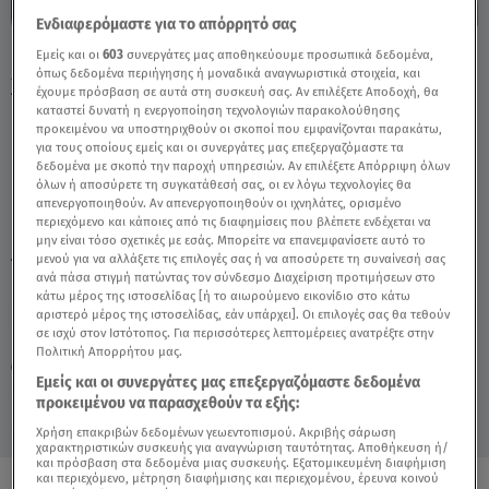
Ενδιαφερόμαστε για το απόρρητό σας
Εμείς και οι
603
συνεργάτες μας αποθηκεύουμε προσωπικά δεδομένα,
First Dates: «Θέλω Να Με Ταΐζεις Με Το
όπως δεδομένα περιήγησης ή μοναδικά αναγνωριστικά στοιχεία, και
Χέρι» - Video
έχουμε πρόσβαση σε αυτά στη συσκευή σας. Αν επιλέξετε Αποδοχή, θα
καταστεί δυνατή η ενεργοποίηση τεχνολογιών παρακολούθησης
προκειμένου να υποστηριχθούν οι σκοποί που εμφανίζονται παρακάτω,
για τους οποίους εμείς και οι συνεργάτες μας επεξεργαζόμαστε τα
δεδομένα με σκοπό την παροχή υπηρεσιών. Αν επιλέξετε Απόρριψη όλων
όλων ή αποσύρετε τη συγκατάθεσή σας, οι εν λόγω τεχνολογίες θα
απενεργοποιηθούν. Αν απενεργοποιηθούν οι ιχνηλάτες, ορισμένο
περιεχόμενο και κάποιες από τις διαφημίσεις που βλέπετε ενδέχεται να
μην είναι τόσο σχετικές με εσάς. Μπορείτε να επανεμφανίσετε αυτό το
μενού για να αλλάξετε τις επιλογές σας ή να αποσύρετε τη συναίνεσή σας
TAGS:
FIRST DATES
ανά πάσα στιγμή πατώντας τον σύνδεσμο Διαχείριση προτιμήσεων στο
κάτω μέρος της ιστοσελίδας [ή το αιωρούμενο εικονίδιο στο κάτω
αριστερό μέρος της ιστοσελίδας, εάν υπάρχει]. Οι επιλογές σας θα τεθούν
σε ισχύ στον Ιστότοπος. Για περισσότερες λεπτομέρειες ανατρέξτε στην
Πέμπτη 6 Αυγούστου 2026
Πολιτική Απορρήτου μας.
26.06.25, 21:58
MEDIA
Εμείς και οι συνεργάτες μας επεξεργαζόμαστε δεδομένα
προκειμένου να παρασχεθούν τα εξής:
Χρήση επακριβών δεδομένων γεωεντοπισμού. Ακριβής σάρωση
χαρακτηριστικών συσκευής για αναγνώριση ταυτότητας. Αποθήκευση ή/
και πρόσβαση στα δεδομένα μιας συσκευής. Εξατομικευμένη διαφήμιση
και περιεχόμενο, μέτρηση διαφήμισης και περιεχομένου, έρευνα κοινού