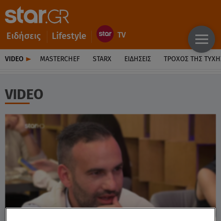
Ειδήσεις
Lifestyle
VIDEO
MASTERCHEF
STARX
ΕΙΔΉΣΕΙΣ
ΤΡΟΧΌΣ ΤΗΣ ΤΎΧΗ
VIDEO