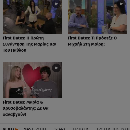
First Dates: Η Πρώτη
First Dates: Τι Πρόσεξε Ο
Συνάντηση Της Μαρίας Και
Μιχαήλ Στη Μαίρη;
Του Παύλου
First Dates: Μαρία &
Χρυσοβαλάντης: Δε Θα
Ξαναβγούν!
VIDEO
MASTERCHEF
STARX
ΕΙΔΉΣΕΙΣ
ΤΡΟΧΌΣ ΤΗΣ ΤΎΧΗ