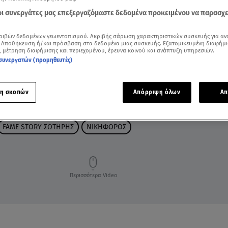
 οι συνεργάτες μας επεξεργαζόμαστε δεδομένα προκειμένου να παρασχ
ριβών δεδομένων γεωεντοπισμού. Ακριβής σάρωση χαρακτηριστικών συσκευής για αν
 Αποθήκευση ή/και πρόσβαση στα δεδομένα μιας συσκευής. Εξατομικευμένη διαφήμι
, μέτρηση διαφήμισης και περιεχομένου, έρευνα κοινού και ανάπτυξη υπηρεσιών.
συνεργατών (προμηθευτές)
η σκοπών
Απόρριψη όλων
Απ
FAME STORY ΣΩΤΗΡΗΣ
ΝΙΚΗΦΟΡΟΣ
Περισσότερα Video