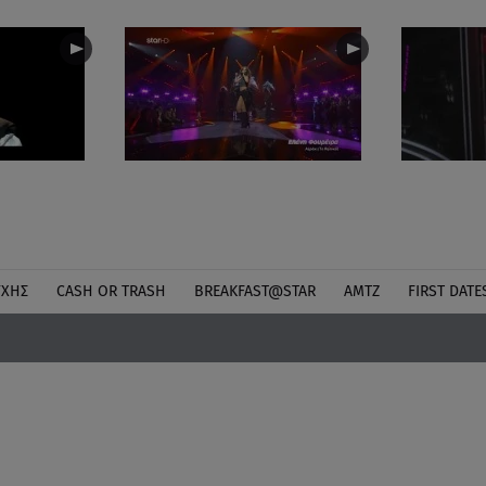
ΎΧΗΣ
CASH OR TRASH
BREAKFAST@STAR
ΑΜΤΖ
FIRST DATE