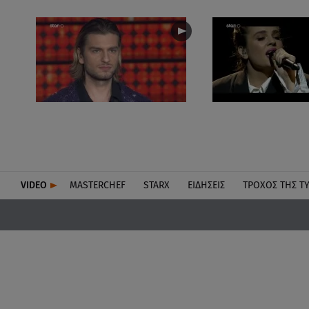
VIDEO
MASTERCHEF
STARX
ΕΙΔΉΣΕΙΣ
ΤΡΟΧΌΣ ΤΗΣ Τ