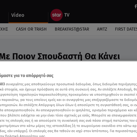
Video
ΎΧΗΣ
CASH OR TRASH
BREAKFAST@STAR
ΑΜΤΖ
FIRST DATE
 Με Ποιον Σπουδαστή Θα Κάνει
ικηφόρος; - Video
διστής μπήκε στη μουσική Ακαδημία
μαστε για το απόρρητό σας
603
συνεργάτες μας αποθηκεύουμε προσωπικά δεδομένα, όπως δεδομένα περιήγησης
κά στοιχεία, και έχουμε πρόσβαση σε αυτά στη συσκευή σας. Αν επιλέξετε Αποδοχή, θ
νεργοποίηση τεχνολογιών παρακολούθησης προκειμένου να υποστηριχθούν οι σκοποί
ι παρακάτω, για τους οποίους εμείς και οι συνεργάτες μας επεξεργαζόμαστε τα δεδομέ
υπηρεσιών. Αν επιλέξετε Απόρριψη όλων όλων ή αποσύρετε τη συγκατάθεσή σας, οι ε
 θα απενεργοποιηθούν. Αν απενεργοποιηθούν οι ιχνηλάτες, ορισμένο περιεχόμενο και κά
 που βλέπετε ενδέχεται να μην είναι τόσο σχετικές με εσάς. Μπορείτε να επανεμφανίσετ
ξετε τις επιλογές σας ή να αποσύρετε τη συναίνεσή σας ανά πάσα στιγμή πατώντας τον
προτιμήσεων στο κάτω μέρος της ιστοσελίδας [ή το αιωρούμενο εικονίδιο στο κάτω α
δας, εάν υπάρχει]. Οι επιλογές σας θα τεθούν σε ισχύ στον Ιστότοπος. Για περισσότερε
την Πολιτική Απορρήτου μας.