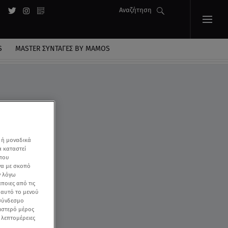
Αναζήτηση
S
MASTER ΣΥΝΤΑΓΈΣ BY MAMOS
 ή μοναδικά
α καταστεί
 που
να με σκοπό
ν λόγω
ποιες από τις
ε αυτό το μενού
 σύνδεσμο
ριστερό μέρος
ς λεπτομέρειες