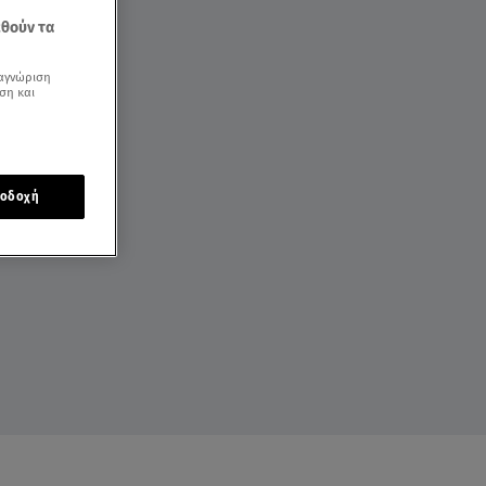
εθούν τα
αγνώριση
ση και
οδοχή