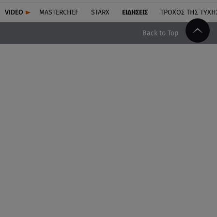
VIDEO
MASTERCHEF
STARX
ΕΙΔΉΣΕΙΣ
ΤΡΟΧΌΣ ΤΗΣ ΤΎΧΗ
Back to Top