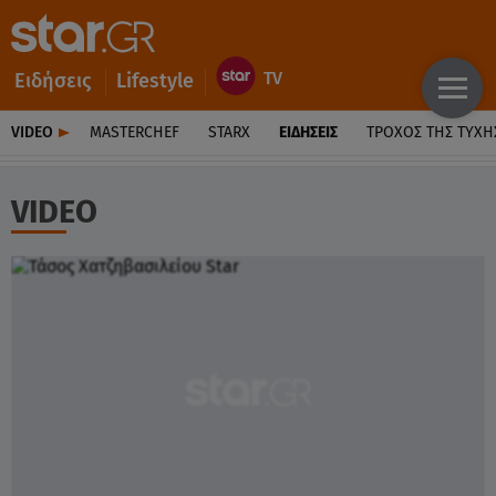
Ειδήσεις
Lifestyle
VIDEO
MASTERCHEF
STARX
ΕΙΔΉΣΕΙΣ
ΤΡΟΧΌΣ ΤΗΣ ΤΎΧΗ
VIDEO