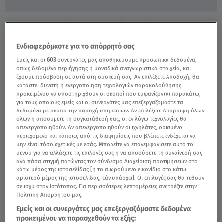
Χατζηβασιλείου: Το Ταγκό Ελλάδας –
Τουρκίας Θέλει Δύο - Video
Ενδιαφερόμαστε για το απόρρητό σας
Εμείς και οι
603
συνεργάτες μας αποθηκεύουμε προσωπικά δεδομένα,
όπως δεδομένα περιήγησης ή μοναδικά αναγνωριστικά στοιχεία, και
έχουμε πρόσβαση σε αυτά στη συσκευή σας. Αν επιλέξετε Αποδοχή, θα
καταστεί δυνατή η ενεργοποίηση τεχνολογιών παρακολούθησης
προκειμένου να υποστηριχθούν οι σκοποί που εμφανίζονται παρακάτω,
για τους οποίους εμείς και οι συνεργάτες μας επεξεργαζόμαστε τα
δεδομένα με σκοπό την παροχή υπηρεσιών. Αν επιλέξετε Απόρριψη όλων
TAGS:
όλων ή αποσύρετε τη συγκατάθεσή σας, οι εν λόγω τεχνολογίες θα
ΡΕΤΖΕΠ ΤΑΓΙΠ ΕΡΝΤΟΓΑΝ
ΕΛΛΗΝΟΤΟΥΡΚΙΚΟ
απενεργοποιηθούν. Αν απενεργοποιηθούν οι ιχνηλάτες, ορισμένο
περιεχόμενο και κάποιες από τις διαφημίσεις που βλέπετε ενδέχεται να
ΤΟΥΡΚΙΚΕΣ ΕΚΛΟΓΕΣ
ΤΑΣΟΣ ΧΑΤΖΗΒΑΣΙΛΕΙΟΥ
μην είναι τόσο σχετικές με εσάς. Μπορείτε να επανεμφανίσετε αυτό το
μενού για να αλλάξετε τις επιλογές σας ή να αποσύρετε τη συναίνεσή σας
ανά πάσα στιγμή πατώντας τον σύνδεσμο Διαχείριση προτιμήσεων στο
Σάββατο 8 Αυγούστου 2026
κάτω μέρος της ιστοσελίδας [ή το αιωρούμενο εικονίδιο στο κάτω
αριστερό μέρος της ιστοσελίδας, εάν υπάρχει]. Οι επιλογές σας θα τεθούν
29.05.23, 20:39
ΠΟΛΙΤΙΚΗ
σε ισχύ στον Ιστότοπος. Για περισσότερες λεπτομέρειες ανατρέξτε στην
Πολιτική Απορρήτου μας.
Εμείς και οι συνεργάτες μας επεξεργαζόμαστε δεδομένα
προκειμένου να παρασχεθούν τα εξής: