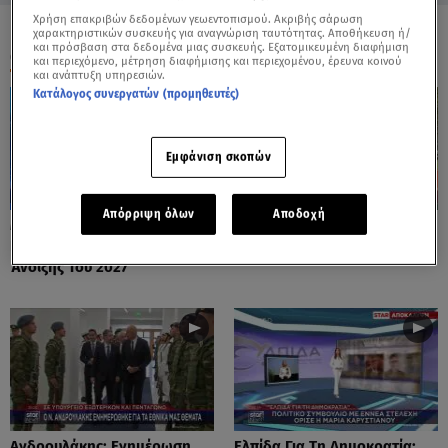
Χρήση επακριβών δεδομένων γεωεντοπισμού. Ακριβής σάρωση
χαρακτηριστικών συσκευής για αναγνώριση ταυτότητας. Αποθήκευση ή/
και πρόσβαση στα δεδομένα μιας συσκευής. Εξατομικευμένη διαφήμιση
ΟΛΑ ΤΑ ΒΙΝΤΕΟ
και περιεχόμενο, μέτρηση διαφήμισης και περιεχομένου, έρευνα κοινού
και ανάπτυξη υπηρεσιών.
Κατάλογος συνεργατών (προμηθευτές)
Εμφάνιση σκοπών
Απόρριψη όλων
Αποδοχή
Μητσοτάκης: Σχεδιάζει
Μαρκόπουλος Κατά Άδωνι
Εκλογές Στο Τέλος Της
Λόγω Κασσελάκη
Άνοιξης Του 2027
Ανδρουλάκης: Ενημέρωση
Ελπίδα Για Τη Δημοκρατία: