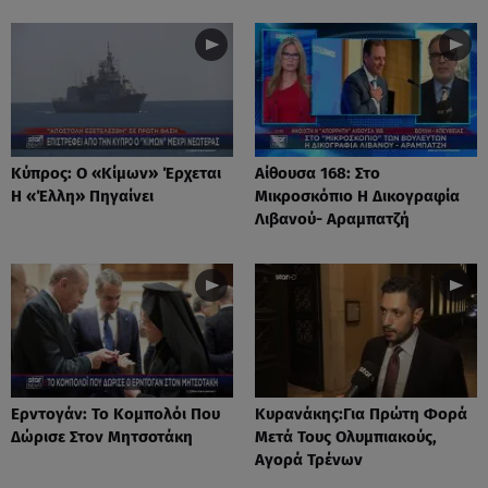
Κύπρος: Ο «Κίμων» Έρχεται
Αίθουσα 168: Στο
Η «Έλλη» Πηγαίνει
Μικροσκόπιο Η Δικογραφία
Λιβανού- Αραμπατζή
Ερντογάν: Το Kομπολόι Που
Κυρανάκης:Για Πρώτη Φορά
Δώρισε Στον Μητσοτάκη
Μετά Τους Ολυμπιακούς,
Αγορά Τρένων