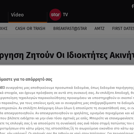
Video
ΎΧΗΣ
CASH OR TRASH
BREAKFAST@STAR
ΑΜΤΖ
FIRST DATE
ργηση Ζητούν Οι Ιδιοκτήτες Ακινή
αδικίες και λάθος κατανομή» λένε οι επαγγελματί
μαστε για το απόρρητό σας
603
συνεργάτες μας αποθηκεύουμε προσωπικά δεδομένα, όπως δεδομένα περιήγησης
κά στοιχεία, και έχουμε πρόσβαση σε αυτά στη συσκευή σας. Αν επιλέξετε Αποδοχή, θ
νεργοποίηση τεχνολογιών παρακολούθησης προκειμένου να υποστηριχθούν οι σκοποί
ι παρακάτω, για τους οποίους εμείς και οι συνεργάτες μας επεξεργαζόμαστε τα δεδομέ
υπηρεσιών. Αν επιλέξετε Απόρριψη όλων όλων ή αποσύρετε τη συγκατάθεσή σας, οι ε
 θα απενεργοποιηθούν. Αν απενεργοποιηθούν οι ιχνηλάτες, ορισμένο περιεχόμενο και κά
 που βλέπετε ενδέχεται να μην είναι τόσο σχετικές με εσάς. Μπορείτε να επανεμφανίσετ
ξετε τις επιλογές σας ή να αποσύρετε τη συναίνεσή σας ανά πάσα στιγμή πατώντας τον
προτιμήσεων στο κάτω μέρος της ιστοσελίδας [ή το αιωρούμενο εικονίδιο στο κάτω α
δας, εάν υπάρχει]. Οι επιλογές σας θα τεθούν σε ισχύ στον Ιστότοπος. Για περισσότερε