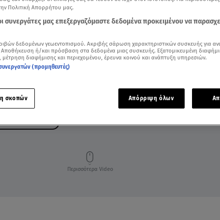
την Πολιτική Απορρήτου μας.
 οι συνεργάτες μας επεξεργαζόμαστε δεδομένα προκειμένου να παρασχ
ριβών δεδομένων γεωεντοπισμού. Ακριβής σάρωση χαρακτηριστικών συσκευής για αν
 Αποθήκευση ή/και πρόσβαση στα δεδομένα μιας συσκευής. Εξατομικευμένη διαφήμι
, μέτρηση διαφήμισης και περιεχομένου, έρευνα κοινού και ανάπτυξη υπηρεσιών.
συνεργατών (προμηθευτές)
η σκοπών
Απόρριψη όλων
Απ
ΚΤΗΤΕΣ ΑΚΙΝΗΤΩΝ
Περισσότερα Video