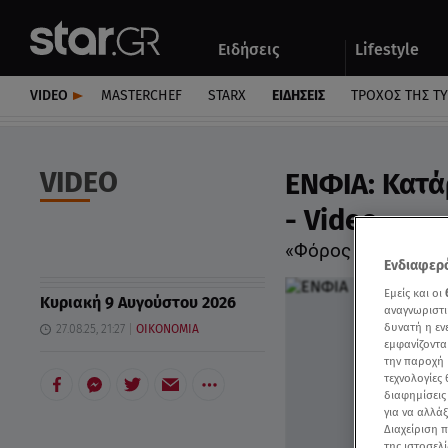
Αθλητικά
Quiz
Ειδήσεις
Lifestyle
Αυτοκίνητο
VIDEO
MASTERCHEF
STARX
ΕΙΔΉΣΕΙΣ
ΤΡΟΧΌΣ ΤΗΣ Τ
VIDEO
ΕΝΦΙΑ: Κατά
- Video
«Φόρος με πολλές 
Ενδιαφερό
Εμείς και οι
Κυριακή 9 Αυγούστου 2026
αναγνωριστι
δυνατή η ε
27.08.25, 21:27
ΟΙΚΟΝΟΜΙΑ
εμφανίζοντα
την παροχή 
τεχνολογίες
διαφημίσεις
για να αλλά
Διαχείριση 
της ιστοσελί