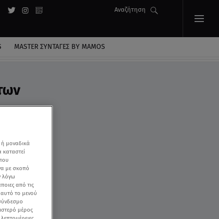
Αναζήτηση
S
MASTER ΣΥΝΤΑΓΈΣ BY MAMOS
των
ες
 ή μοναδικά
α καταστεί
 που
να με σκοπό
ν λόγω
ποιες από τις
ε αυτό το μενού
 σύνδεσμο
ριστερό μέρος
ς λεπτομέρειες