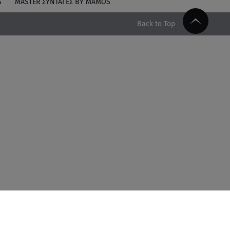
S
MASTER ΣΥΝΤΑΓΈΣ BY MAMOS
Back to Top