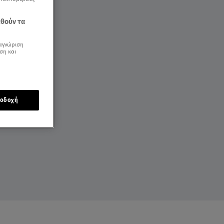
εθούν τα
αγνώριση
ση και
οδοχή