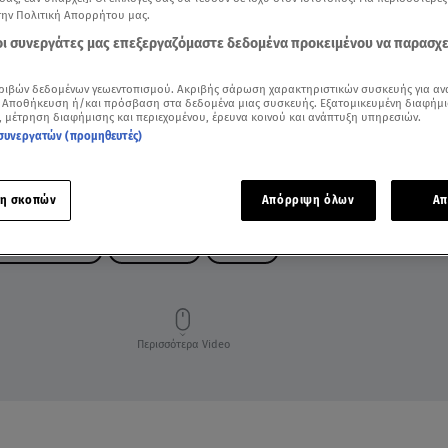
την Πολιτική Απορρήτου μας.
 οι συνεργάτες μας επεξεργαζόμαστε δεδομένα προκειμένου να παρασχ
ριβών δεδομένων γεωεντοπισμού. Ακριβής σάρωση χαρακτηριστικών συσκευής για αν
 Αποθήκευση ή/και πρόσβαση στα δεδομένα μιας συσκευής. Εξατομικευμένη διαφήμι
, μέτρηση διαφήμισης και περιεχομένου, έρευνα κοινού και ανάπτυξη υπηρεσιών.
συνεργατών (προμηθευτές)
η σκοπών
Απόρριψη όλων
Απ
ΑΛΙΝΟ ΤΡΑΠΕΖΙ
ΠΑΣΧΑ 2023
ΟΒΕΛΙΑΣ
Περισσότερα Video