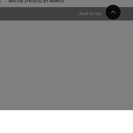
S
MASTER ΣΥΝΤΑΓΈΣ BY MAMOS
Back to Top