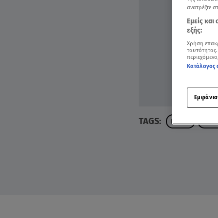
ανατρέξτε σ
Εμείς και
εξής:
Χρήση επακ
ταυτότητας.
περιεχόμενο
Κατάλογος 
Εμφάνισ
TAGS:
ΠΑΣΧΑ
ΠΑΣΧ