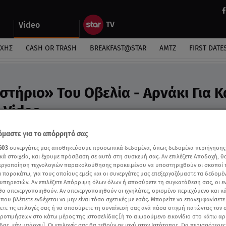
Video
ΎΧΗΣ
CASH OR TRASH
BREAKFAST@STAR
ΑΜΤΖ
FIRST DATE
στήριο» Του Οβελία - Αρνάκι Για Κ
 Video
 κάθε γειτονιά
μαστε για το απόρρητό σας
603
συνεργάτες μας αποθηκεύουμε προσωπικά δεδομένα, όπως δεδομένα περιήγησης
κά στοιχεία, και έχουμε πρόσβαση σε αυτά στη συσκευή σας. Αν επιλέξετε Αποδοχή, θ
νεργοποίηση τεχνολογιών παρακολούθησης προκειμένου να υποστηριχθούν οι σκοποί
ι παρακάτω, για τους οποίους εμείς και οι συνεργάτες μας επεξεργαζόμαστε τα δεδομέ
υπηρεσιών. Αν επιλέξετε Απόρριψη όλων όλων ή αποσύρετε τη συγκατάθεσή σας, οι ε
 θα απενεργοποιηθούν. Αν απενεργοποιηθούν οι ιχνηλάτες, ορισμένο περιεχόμενο και κά
 που βλέπετε ενδέχεται να μην είναι τόσο σχετικές με εσάς. Μπορείτε να επανεμφανίσετ
ξετε τις επιλογές σας ή να αποσύρετε τη συναίνεσή σας ανά πάσα στιγμή πατώντας τον
προτιμήσεων στο κάτω μέρος της ιστοσελίδας [ή το αιωρούμενο εικονίδιο στο κάτω α
δας, εάν υπάρχει]. Οι επιλογές σας θα τεθούν σε ισχύ στον Ιστότοπος. Για περισσότερε