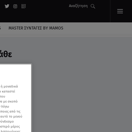
Αναζήτηση
S
MASTER ΣΥΝΤΑΓΈΣ BY MAMOS
άθε
 ή μοναδικά
α καταστεί
 που
να με σκοπό
ν λόγω
ποιες από τις
ε αυτό το μενού
 σύνδεσμο
ριστερό μέρος
ς λεπτομέρειες