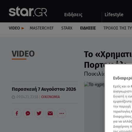
Αθλητικά
Quiz
Ειδήσεις
Lifestyle
Αυτοκίνητο
VIDEO
MASTERCHEF
STARX
ΕΙΔΉΣΕΙΣ
ΤΡΟΧΌΣ ΤΗΣ Τ
VIDEO
Το «Χρηματι
Πορτοφόλι -
Ποικιλία τιμών σε
Ενδιαφερό
Εμείς και οι
Παρασκευή 7 Αυγούστου 2026
αναγνωριστι
δυνατή η ε
09.04.23, 23:58
ΟΙΚΟΝΟΜΙΑ
εμφανίζοντα
την παροχή 
τεχνολογίες
διαφημίσεις
για να αλλά
Διαχείριση 
της ιστοσελί