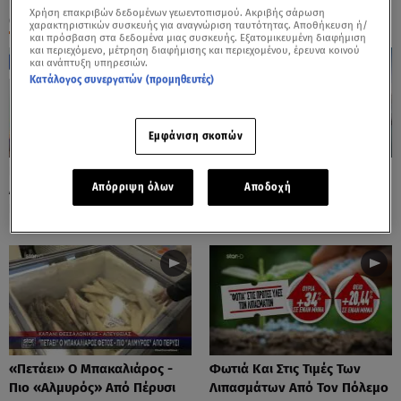
Χρήση επακριβών δεδομένων γεωεντοπισμού. Ακριβής σάρωση
ΟΛΑ ΤΑ ΒΙΝΤΕΟ
χαρακτηριστικών συσκευής για αναγνώριση ταυτότητας. Αποθήκευση ή/
και πρόσβαση στα δεδομένα μιας συσκευής. Εξατομικευμένη διαφήμιση
και περιεχόμενο, μέτρηση διαφήμισης και περιεχομένου, έρευνα κοινού
και ανάπτυξη υπηρεσιών.
Κατάλογος συνεργατών (προμηθευτές)
Εμφάνιση σκοπών
Παγωτό Από «Χρυσάφι»: Η
Τουρισμός: Εκκίνηση Με
Απόρριψη όλων
Αποδοχή
Ακρίβεια «Λιώνει» Τα
Μεγάλη Αύξηση Στις Aφίξεις
Πορτοφόλια
«Πετάει» Ο Μπακαλιάρος -
Φωτιά Και Στις Τιμές Των
Πιο «Αλμυρός» Από Πέρυσι
Λιπασμάτων Από Τον Πόλεμο