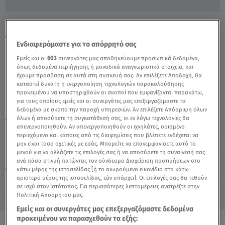
Πώς Επηρεάζει Η Άνοδος Των Καυσίμων Τις
Τιμές Των Τροφίμων - Video
Ενδιαφερόμαστε για το απόρρητό σας
Εμείς και οι
603
συνεργάτες μας αποθηκεύουμε προσωπικά δεδομένα,
όπως δεδομένα περιήγησης ή μοναδικά αναγνωριστικά στοιχεία, και
έχουμε πρόσβαση σε αυτά στη συσκευή σας. Αν επιλέξετε Αποδοχή, θα
καταστεί δυνατή η ενεργοποίηση τεχνολογιών παρακολούθησης
προκειμένου να υποστηριχθούν οι σκοποί που εμφανίζονται παρακάτω,
για τους οποίους εμείς και οι συνεργάτες μας επεξεργαζόμαστε τα
δεδομένα με σκοπό την παροχή υπηρεσιών. Αν επιλέξετε Απόρριψη όλων
όλων ή αποσύρετε τη συγκατάθεσή σας, οι εν λόγω τεχνολογίες θα
TAGS:
ΚΑΥΣΙΜΑ
ΤΡΟΦΙΜΑ
ΑΝΟΔΟΣ ΤΙΜΩΝ
απενεργοποιηθούν. Αν απενεργοποιηθούν οι ιχνηλάτες, ορισμένο
περιεχόμενο και κάποιες από τις διαφημίσεις που βλέπετε ενδέχεται να
μην είναι τόσο σχετικές με εσάς. Μπορείτε να επανεμφανίσετε αυτό το
μενού για να αλλάξετε τις επιλογές σας ή να αποσύρετε τη συναίνεσή σας
Κυριακή 9 Αυγούστου 2026
ανά πάσα στιγμή πατώντας τον σύνδεσμο Διαχείριση προτιμήσεων στο
κάτω μέρος της ιστοσελίδας [ή το αιωρούμενο εικονίδιο στο κάτω
29.12.22, 20:38
ΟΙΚΟΝΟΜΙΑ
αριστερό μέρος της ιστοσελίδας, εάν υπάρχει]. Οι επιλογές σας θα τεθούν
σε ισχύ στον Ιστότοπος. Για περισσότερες λεπτομέρειες ανατρέξτε στην
Πολιτική Απορρήτου μας.
Εμείς και οι συνεργάτες μας επεξεργαζόμαστε δεδομένα
προκειμένου να παρασχεθούν τα εξής: