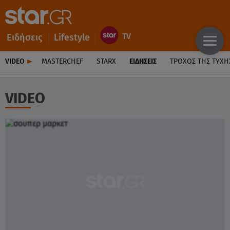
Ειδήσεις
Lifestyle
VIDEO
MASTERCHEF
STARX
ΕΙΔΉΣΕΙΣ
ΤΡΟΧΌΣ ΤΗΣ ΤΎΧΗ
VIDEO