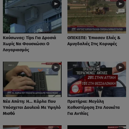
Καύσωνας: Τips Για Δροσιά
ΟΠΕΚΕΠΕ: Έπιασαν Ελιές &
Χωρίς Να Φουσκώσει Ο
Αμυγδαλιές Στις Κορυφές
Λογαριασμός
Νέα Απάτη: Η... Κάρλα Που
Πρατήρια: Μεγάλη
Υπόσχεται Δουλειά Με Υψηλό
Καθυστέρηση Στα Λουκέτα
Μισθό
Για Αντλίες