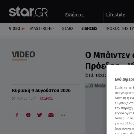
Αθλητικά
Quiz
Ειδήσεις
Lifestyle
Αυτοκίνητο
VIDEO
MASTERCHEF
STARX
ΕΙΔΉΣΕΙΣ
ΤΡΟΧΌΣ ΤΗΣ Τ
VIDEO
Ο Μπάιντεν 
Πρόεδρο - V
Επί τέσσερις ώρες
Ενδιαφερό
Εμείς και οι
Κυριακή 9 Αυγούστου 2026
αναγνωριστι
δυνατή η ε
16.11.23, 15:44
ΚΟΣΜΟΣ
εμφανίζοντα
την παροχή 
τεχνολογίες
διαφημίσεις
για να αλλά
Διαχείριση 
της ιστοσελί