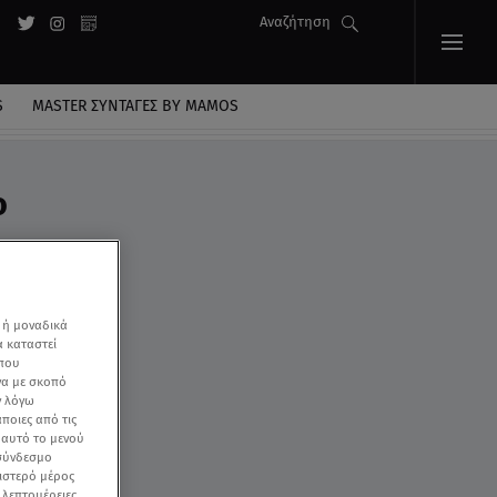
Αναζήτηση
S
MASTER ΣΥΝΤΑΓΈΣ BY MAMOS
ο
 ή μοναδικά
α καταστεί
 που
να με σκοπό
ν λόγω
ποιες από τις
ε αυτό το μενού
 σύνδεσμο
ριστερό μέρος
ς λεπτομέρειες