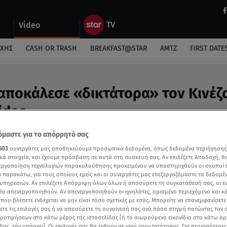
Video
ΎΧΗΣ
CASH OR TRASH
BREAKFAST@STAR
ΑΜΤΖ
FIRST DATE
αποκάλεσε «δικτάτορα» τον Κινέζ
ideo
 συνομιλούσαν Μπάιντεν- Σι Τζινπίνγκ
μαστε για το απόρρητό σας
603
συνεργάτες μας αποθηκεύουμε προσωπικά δεδομένα, όπως δεδομένα περιήγησης
κά στοιχεία, και έχουμε πρόσβαση σε αυτά στη συσκευή σας. Αν επιλέξετε Αποδοχή, θ
νεργοποίηση τεχνολογιών παρακολούθησης προκειμένου να υποστηριχθούν οι σκοποί
ι παρακάτω, για τους οποίους εμείς και οι συνεργάτες μας επεξεργαζόμαστε τα δεδομέ
υπηρεσιών. Αν επιλέξετε Απόρριψη όλων όλων ή αποσύρετε τη συγκατάθεσή σας, οι ε
 θα απενεργοποιηθούν. Αν απενεργοποιηθούν οι ιχνηλάτες, ορισμένο περιεχόμενο και κά
 που βλέπετε ενδέχεται να μην είναι τόσο σχετικές με εσάς. Μπορείτε να επανεμφανίσετ
ξετε τις επιλογές σας ή να αποσύρετε τη συναίνεσή σας ανά πάσα στιγμή πατώντας τον
προτιμήσεων στο κάτω μέρος της ιστοσελίδας [ή το αιωρούμενο εικονίδιο στο κάτω α
δας, εάν υπάρχει]. Οι επιλογές σας θα τεθούν σε ισχύ στον Ιστότοπος. Για περισσότερε