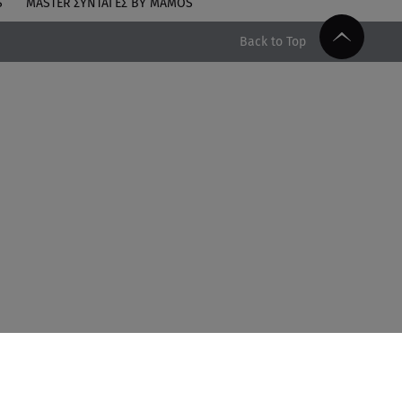
S
MASTER ΣΥΝΤΑΓΈΣ BY MAMOS
Back to Top