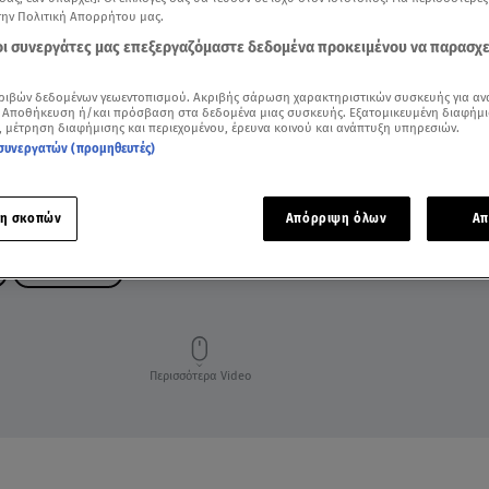
την Πολιτική Απορρήτου μας.
 οι συνεργάτες μας επεξεργαζόμαστε δεδομένα προκειμένου να παρασχ
ριβών δεδομένων γεωεντοπισμού. Ακριβής σάρωση χαρακτηριστικών συσκευής για αν
 Αποθήκευση ή/και πρόσβαση στα δεδομένα μιας συσκευής. Εξατομικευμένη διαφήμι
, μέτρηση διαφήμισης και περιεχομένου, έρευνα κοινού και ανάπτυξη υπηρεσιών.
συνεργατών (προμηθευτές)
η σκοπών
Απόρριψη όλων
Απ
ΣΙ ΤΖΙΝΠΙΝΓΚ
Περισσότερα Video