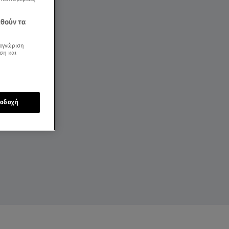
εθούν τα
αγνώριση
ση και
οδοχή