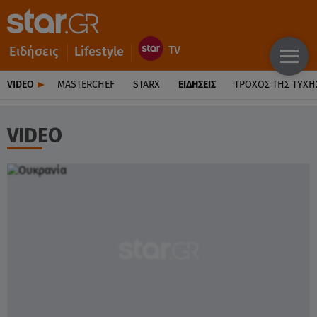
Ειδήσεις
Lifestyle
VIDEO
MASTERCHEF
STARX
ΕΙΔΉΣΕΙΣ
ΤΡΟΧΌΣ ΤΗΣ ΤΎΧΗ
VIDEO