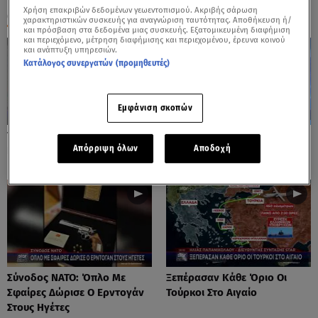
Χρήση επακριβών δεδομένων γεωεντοπισμού. Ακριβής σάρωση
ΟΛΑ ΤΑ ΒΙΝΤΕΟ
χαρακτηριστικών συσκευής για αναγνώριση ταυτότητας. Αποθήκευση ή/
και πρόσβαση στα δεδομένα μιας συσκευής. Εξατομικευμένη διαφήμιση
και περιεχόμενο, μέτρηση διαφήμισης και περιεχομένου, έρευνα κοινού
και ανάπτυξη υπηρεσιών.
Κατάλογος συνεργατών (προμηθευτές)
Εμφάνιση σκοπών
Το Star Στο Κέντρο Πολιτικής
Τραμπ Για F-35: Κανείς Δε Θα
Απόρριψη όλων
Αποδοχή
Προστασίας της ΕΕ
Μου Πει Τι Θα Πουλήσουμε
Σύνοδος ΝΑΤΟ: Όπλο Με
Ξεπέρασαν Κάθε Όριο Οι
Σφαίρες Δώρισε Ο Ερντογάν
Τούρκοι Στο Αιγαίο
Στους Ηγέτες