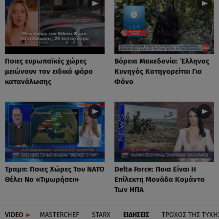
Ποιες ευρωπαϊκές χώρες
Βόρεια Μακεδονία: Έλληνας
μειώνουν τον ειδικό φόρο
Κυνηγός Κατηγορείται Για
κατανάλωσης
Φόνο
Τραμπ: Ποιες Χώρες Του ΝΑΤΟ
Delta Force: Ποια Είναι Η
Θέλει Να «Τιμωρήσει»
Επίλεκτη Μονάδα Κομάντο
Των ΗΠΑ
VIDEO
MASTERCHEF
STARX
ΕΙΔΉΣΕΙΣ
ΤΡΟΧΌΣ ΤΗΣ ΤΎΧΗ