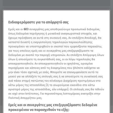
Ουκρανία: Εικόνες Αποκάλυψης Στο
Χάρκοβο - Video
Ενδιαφερόμαστε για το απόρρητό σας
Εμείς και οι
603
συνεργάτες μας αποθηκεύουμε προσωπικά δεδομένα,
όπως δεδομένα περιήγησης ή μοναδικά αναγνωριστικά στοιχεία, και
έχουμε πρόσβαση σε αυτά στη συσκευή σας. Αν επιλέξετε Αποδοχή, θα
καταστεί δυνατή η ενεργοποίηση τεχνολογιών παρακολούθησης
προκειμένου να υποστηριχθούν οι σκοποί που εμφανίζονται παρακάτω,
για τους οποίους εμείς και οι συνεργάτες μας επεξεργαζόμαστε τα
δεδομένα με σκοπό την παροχή υπηρεσιών. Αν επιλέξετε Απόρριψη όλων
όλων ή αποσύρετε τη συγκατάθεσή σας, οι εν λόγω τεχνολογίες θα
TAGS:
ΟΥΚΡΑΝΙΑ
ΡΩΣΙΑ
ΠΟΛΕΜΟΣ
ΦΥΣΙΚΟ ΑΕΡΙΟ
απενεργοποιηθούν. Αν απενεργοποιηθούν οι ιχνηλάτες, ορισμένο
περιεχόμενο και κάποιες από τις διαφημίσεις που βλέπετε ενδέχεται να
μην είναι τόσο σχετικές με εσάς. Μπορείτε να επανεμφανίσετε αυτό το
μενού για να αλλάξετε τις επιλογές σας ή να αποσύρετε τη συναίνεσή σας
Πέμπτη 6 Αυγούστου 2026
ανά πάσα στιγμή πατώντας τον σύνδεσμο Διαχείριση προτιμήσεων στο
κάτω μέρος της ιστοσελίδας [ή το αιωρούμενο εικονίδιο στο κάτω
27.04.22, 23:55
ΚΟΣΜΟΣ
αριστερό μέρος της ιστοσελίδας, εάν υπάρχει]. Οι επιλογές σας θα τεθούν
σε ισχύ στον Ιστότοπος. Για περισσότερες λεπτομέρειες ανατρέξτε στην
Πολιτική Απορρήτου μας.
Εμείς και οι συνεργάτες μας επεξεργαζόμαστε δεδομένα
προκειμένου να παρασχεθούν τα εξής: