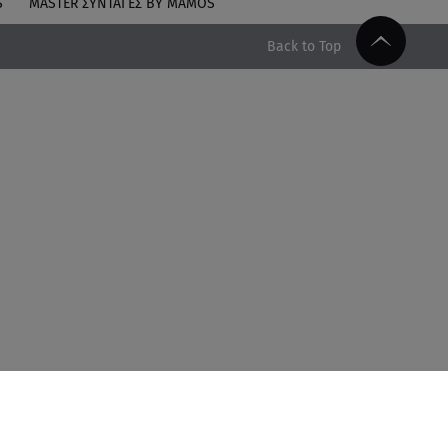
S
MASTER ΣΥΝΤΑΓΈΣ BY MAMOS
Back to Top