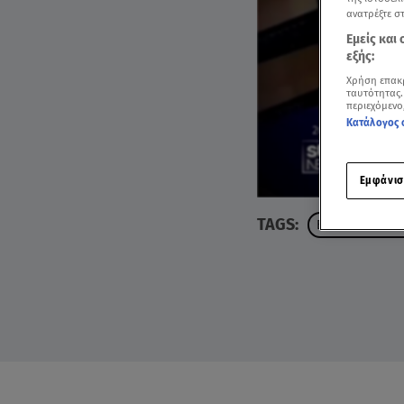
ανατρέξτε σ
Εμείς και
εξής:
Χρήση επακ
ταυτότητας.
περιεχόμενο
Κατάλογος 
Εμφάνισ
TAGS:
ΒΑΓΓΕΛΗΣ ΜΠΑ