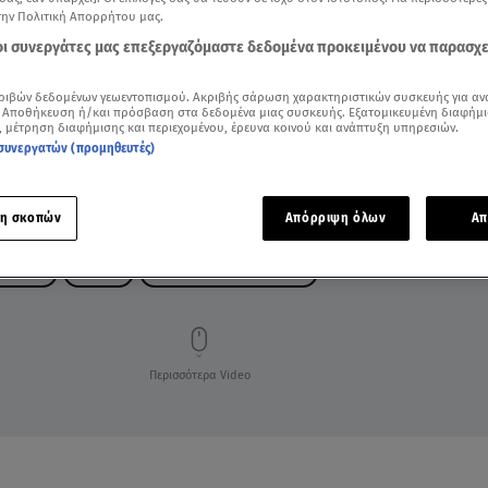
την Πολιτική Απορρήτου μας.
 οι συνεργάτες μας επεξεργαζόμαστε δεδομένα προκειμένου να παρασχ
ριβών δεδομένων γεωεντοπισμού. Ακριβής σάρωση χαρακτηριστικών συσκευής για αν
 Αποθήκευση ή/και πρόσβαση στα δεδομένα μιας συσκευής. Εξατομικευμένη διαφήμι
, μέτρηση διαφήμισης και περιεχομένου, έρευνα κοινού και ανάπτυξη υπηρεσιών.
συνεργατών (προμηθευτές)
η σκοπών
Απόρριψη όλων
Απ
ΤΑΡΛΗΣ
ΑΘΩΟΣ
ΔΕΛΤΙΟ ΕΙΔΗΣΕΩΝ STAR
Περισσότερα Video