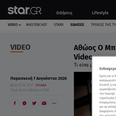
Αθλητικά
Quiz
Ειδήσεις
Lifestyle
Αυτοκίνητο
VIDEO
MASTERCHEF
STARX
ΕΙΔΉΣΕΙΣ
ΤΡΟΧΌΣ ΤΗΣ Τ
VIDEO
Αθώος Ο Μπα
Video
Τι είπε μετά την α
Ενδιαφερό
Εμείς και οι
Παρασκευή 7 Αυγούστου 2026
αναγνωριστι
δυνατή η ε
02.07.26, 22:57
ΕΛΛΑΔΑ
εμφανίζοντα
Πηγή: Δελτίο Ειδήσεων STAR
την παροχή 
τεχνολογίες
διαφημίσεις
για να αλλά
Διαχείριση 
της ιστοσελί