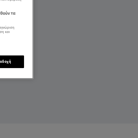
εθούν τα
αγνώριση
ση και
οδοχή