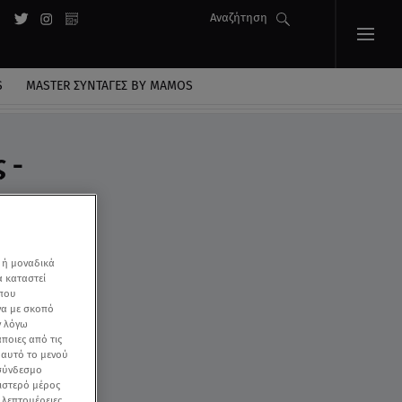
Αναζήτηση
S
MASTER ΣΥΝΤΑΓΈΣ BY MAMOS
 -
 ή μοναδικά
α καταστεί
 που
να με σκοπό
ν λόγω
ποιες από τις
ε αυτό το μενού
 σύνδεσμο
ριστερό μέρος
ς λεπτομέρειες