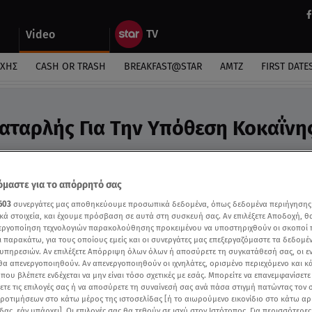
Video
ΎΧΗΣ
CASH OR TRASH
BREAKFAST@STAR
ΑΜΤΖ
FIRST DATE
ταρλής Για Την Υπόθεση Κοκαΐνης
πόφαση στο Star
μαστε για το απόρρητό σας
603
συνεργάτες μας αποθηκεύουμε προσωπικά δεδομένα, όπως δεδομένα περιήγησης
κά στοιχεία, και έχουμε πρόσβαση σε αυτά στη συσκευή σας. Αν επιλέξετε Αποδοχή, θ
νεργοποίηση τεχνολογιών παρακολούθησης προκειμένου να υποστηριχθούν οι σκοποί
ι παρακάτω, για τους οποίους εμείς και οι συνεργάτες μας επεξεργαζόμαστε τα δεδομέ
υπηρεσιών. Αν επιλέξετε Απόρριψη όλων όλων ή αποσύρετε τη συγκατάθεσή σας, οι ε
 θα απενεργοποιηθούν. Αν απενεργοποιηθούν οι ιχνηλάτες, ορισμένο περιεχόμενο και κά
 που βλέπετε ενδέχεται να μην είναι τόσο σχετικές με εσάς. Μπορείτε να επανεμφανίσετ
ξετε τις επιλογές σας ή να αποσύρετε τη συναίνεσή σας ανά πάσα στιγμή πατώντας τον
προτιμήσεων στο κάτω μέρος της ιστοσελίδας [ή το αιωρούμενο εικονίδιο στο κάτω α
δας, εάν υπάρχει]. Οι επιλογές σας θα τεθούν σε ισχύ στον Ιστότοπος. Για περισσότερε