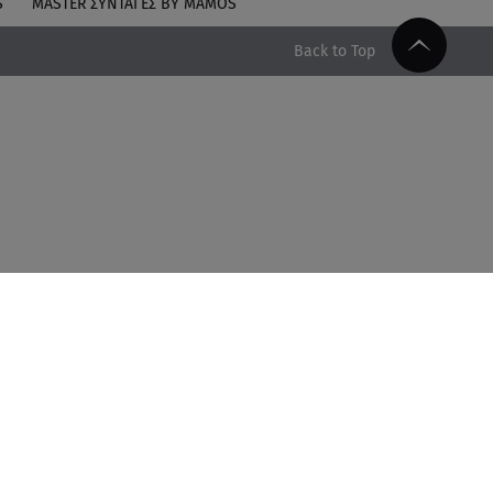
S
MASTER ΣΥΝΤΑΓΈΣ BY MAMOS
Back to Top
Facebook
Twitter
Instagram