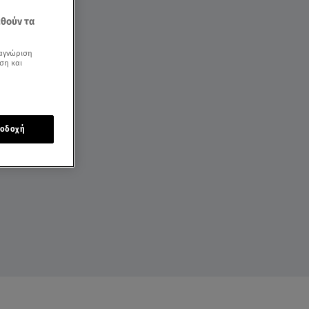
εθούν τα
αγνώριση
ση και
οδοχή