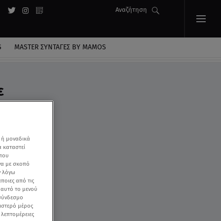
Αναζήτηση
S
MASTER ΣΥΝΤΑΓΈΣ BY MAMOS
ε
 ή μοναδικά
α καταστεί
 που
να με σκοπό
ν λόγω
ποιες από τις
ε αυτό το μενού
 σύνδεσμο
ριστερό μέρος
ς λεπτομέρειες