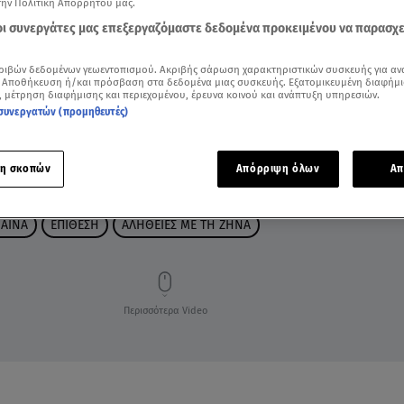
την Πολιτική Απορρήτου μας.
 οι συνεργάτες μας επεξεργαζόμαστε δεδομένα προκειμένου να παρασχ
ριβών δεδομένων γεωεντοπισμού. Ακριβής σάρωση χαρακτηριστικών συσκευής για αν
 Αποθήκευση ή/και πρόσβαση στα δεδομένα μιας συσκευής. Εξατομικευμένη διαφήμι
, μέτρηση διαφήμισης και περιεχομένου, έρευνα κοινού και ανάπτυξη υπηρεσιών.
συνεργατών (προμηθευτές)
η σκοπών
Απόρριψη όλων
Απ
ΙΑΙΝΑ
ΕΠΙΘΕΣΗ
ΑΛΗΘΕΙΕΣ ΜΕ ΤΗ ΖΗΝΑ
Περισσότερα Video