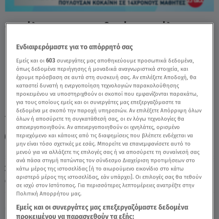
Οι Διάλογοι Και Οι Κωδικοί Των Ανήλικων
Εμπόρων Ναρκωτικών - Video
Ενδιαφερόμαστε για το απόρρητό σας
Εμείς και οι
603
συνεργάτες μας αποθηκεύουμε προσωπικά δεδομένα,
όπως δεδομένα περιήγησης ή μοναδικά αναγνωριστικά στοιχεία, και
έχουμε πρόσβαση σε αυτά στη συσκευή σας. Αν επιλέξετε Αποδοχή, θα
καταστεί δυνατή η ενεργοποίηση τεχνολογιών παρακολούθησης
προκειμένου να υποστηριχθούν οι σκοποί που εμφανίζονται παρακάτω,
για τους οποίους εμείς και οι συνεργάτες μας επεξεργαζόμαστε τα
δεδομένα με σκοπό την παροχή υπηρεσιών. Αν επιλέξετε Απόρριψη όλων
TAGS:
ΝΑΡΚΩΤΙΚΑ
ΑΝΗΛΙΚΑ
ΒΟΡΕΙΑ ΠΡΟΑΣΤΙΑ
όλων ή αποσύρετε τη συγκατάθεσή σας, οι εν λόγω τεχνολογίες θα
απενεργοποιηθούν. Αν απενεργοποιηθούν οι ιχνηλάτες, ορισμένο
περιεχόμενο και κάποιες από τις διαφημίσεις που βλέπετε ενδέχεται να
ΚΟΚΑΪΝΗ
μην είναι τόσο σχετικές με εσάς. Μπορείτε να επανεμφανίσετε αυτό το
μενού για να αλλάξετε τις επιλογές σας ή να αποσύρετε τη συναίνεσή σας
ανά πάσα στιγμή πατώντας τον σύνδεσμο Διαχείριση προτιμήσεων στο
Σάββατο 8 Αυγούστου 2026
κάτω μέρος της ιστοσελίδας [ή το αιωρούμενο εικονίδιο στο κάτω
αριστερό μέρος της ιστοσελίδας, εάν υπάρχει]. Οι επιλογές σας θα τεθούν
12.06.26, 14:49
ΕΛΛΑΔΑ
σε ισχύ στον Ιστότοπος. Για περισσότερες λεπτομέρειες ανατρέξτε στην
Πολιτική Απορρήτου μας.
Εμείς και οι συνεργάτες μας επεξεργαζόμαστε δεδομένα
προκειμένου να παρασχεθούν τα εξής: