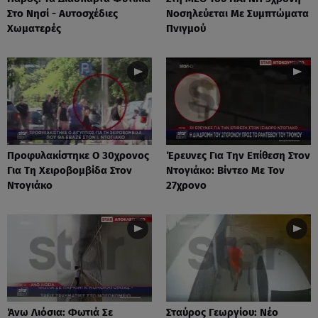
Στο Νησί - Αυτοσχέδιες
Νοσηλεύεται Με Συμπτώματα
Χωματερές
Πνιγμού
Προφυλακίστηκε Ο 30χρονος
Έρευνες Για Την Επίθεση Στον
Για Τη Χειροβομβίδα Στον
Ντογιάκο: Βίντεο Με Τον
Ντογιάκο
27χρονο
Άνω Λιόσια: Φωτιά Σε
Σταύρος Γεωργίου: Νέο