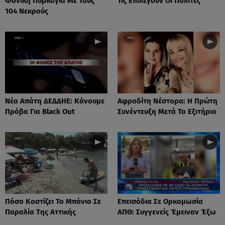
Φονική Πυρκαγιά Με Τους
Τις Επιλέγουν Οι Πολίτες
104 Νεκρούς
Νέα Απάτη ΔΕΔΔΗΕ: Κάνουμε
Αφροδίτη Νέστορα: H Πρώτη
Πρόβα Για Black Out
Συνέντευξη Μετά Το Εξιτήριο
Πόσο Κοστίζει Το Μπάνιο Σε
Επεισόδια Σε Ορκομωσία
Παραλία Της Αττικής
ΑΠΘ: Συγγενείς Έμειναν Έξω