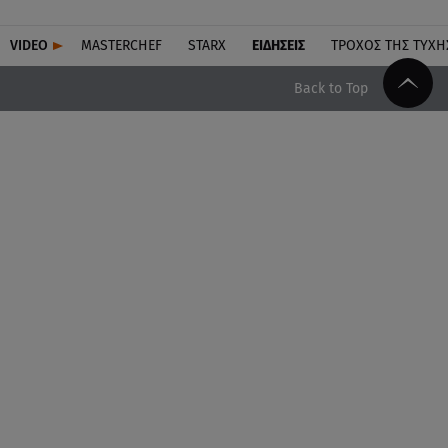
VIDEO
MASTERCHEF
STARX
ΕΙΔΉΣΕΙΣ
ΤΡΟΧΌΣ ΤΗΣ ΤΎΧΗ
Back to Top