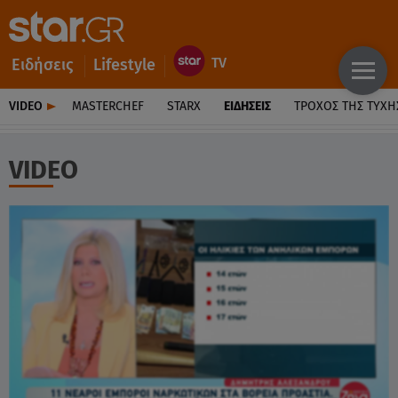
Ειδήσεις
Lifestyle
VIDEO
MASTERCHEF
STARX
ΕΙΔΉΣΕΙΣ
ΤΡΟΧΌΣ ΤΗΣ ΤΎΧΗ
VIDEO