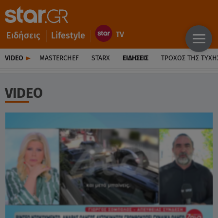
Ειδήσεις
Lifestyle
VIDEO
MASTERCHEF
STARX
ΕΙΔΉΣΕΙΣ
ΤΡΟΧΌΣ ΤΗΣ ΤΎΧΗ
VIDEO