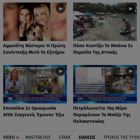
Αφροδίτη Νέστορα: H Πρώτη
Πόσο Κοστίζει Το Μπάνιο Σε
Συνέντευξη Μετά Το Εξιτήριο
Παραλία Της Αττικής
Επεισόδια Σε Ορκομωσία
Πετράλωνα:Για 16η Μέρα
ΑΠΘ: Συγγενείς Έμειναν Έξω
Παραμένουν Τα Μπάζα Της
Πολυκατοικίας
VIDEO
MASTERCHEF
STARX
ΕΙΔΉΣΕΙΣ
ΤΡΟΧΌΣ ΤΗΣ ΤΎΧΗ