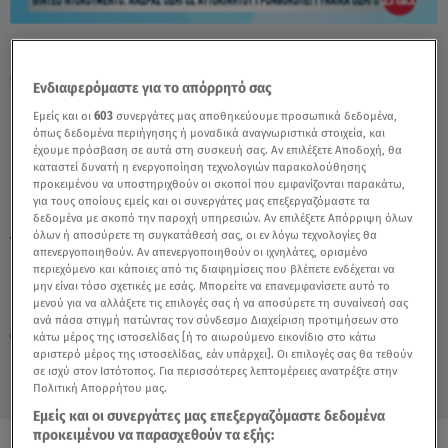
Βίντεο: Οδηγός Χτύπησε Άλλη Γυναίκα
Οδηγό - Video
Ενδιαφερόμαστε για το απόρρητό σας
Εμείς και οι
603
συνεργάτες μας αποθηκεύουμε προσωπικά δεδομένα,
όπως δεδομένα περιήγησης ή μοναδικά αναγνωριστικά στοιχεία, και
έχουμε πρόσβαση σε αυτά στη συσκευή σας. Αν επιλέξετε Αποδοχή, θα
καταστεί δυνατή η ενεργοποίηση τεχνολογιών παρακολούθησης
προκειμένου να υποστηριχθούν οι σκοποί που εμφανίζονται παρακάτω,
για τους οποίους εμείς και οι συνεργάτες μας επεξεργαζόμαστε τα
δεδομένα με σκοπό την παροχή υπηρεσιών. Αν επιλέξετε Απόρριψη όλων
όλων ή αποσύρετε τη συγκατάθεσή σας, οι εν λόγω τεχνολογίες θα
TAGS:
ΞΥΛΟΔΑΡΜΟΣ
ΟΔΗΓΟΣ
απενεργοποιηθούν. Αν απενεργοποιηθούν οι ιχνηλάτες, ορισμένο
περιεχόμενο και κάποιες από τις διαφημίσεις που βλέπετε ενδέχεται να
μην είναι τόσο σχετικές με εσάς. Μπορείτε να επανεμφανίσετε αυτό το
μενού για να αλλάξετε τις επιλογές σας ή να αποσύρετε τη συναίνεσή σας
Παρασκευή 7 Αυγούστου 2026
ανά πάσα στιγμή πατώντας τον σύνδεσμο Διαχείριση προτιμήσεων στο
κάτω μέρος της ιστοσελίδας [ή το αιωρούμενο εικονίδιο στο κάτω
10.06.26, 14:48
ΕΛΛΑΔΑ
αριστερό μέρος της ιστοσελίδας, εάν υπάρχει]. Οι επιλογές σας θα τεθούν
σε ισχύ στον Ιστότοπος. Για περισσότερες λεπτομέρειες ανατρέξτε στην
Πολιτική Απορρήτου μας.
Εμείς και οι συνεργάτες μας επεξεργαζόμαστε δεδομένα
προκειμένου να παρασχεθούν τα εξής: