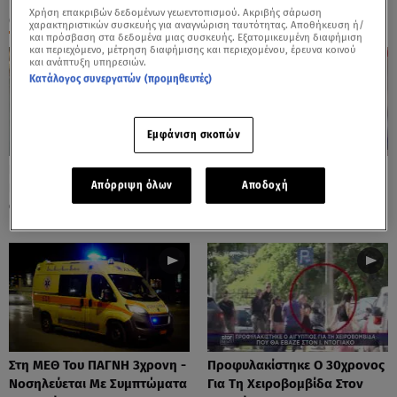
Χρήση επακριβών δεδομένων γεωεντοπισμού. Ακριβής σάρωση
ΟΛΑ ΤΑ ΒΙΝΤΕΟ
χαρακτηριστικών συσκευής για αναγνώριση ταυτότητας. Αποθήκευση ή/
και πρόσβαση στα δεδομένα μιας συσκευής. Εξατομικευμένη διαφήμιση
και περιεχόμενο, μέτρηση διαφήμισης και περιεχομένου, έρευνα κοινού
και ανάπτυξη υπηρεσιών.
Κατάλογος συνεργατών (προμηθευτές)
Εμφάνιση σκοπών
Πόρτο Ράφτη: Bίντεο
Πάρος: Τα Διάσπαρτα Φυτίλια
Απόρριψη όλων
Αποδοχή
Ντοκουμέντο Από Το
Στο Νησί - Αυτοσχέδιες
Θανατηφόρο Τροχαίο
Χωματερές
Στη ΜΕΘ Του ΠΑΓΝΗ 3χρονη -
Προφυλακίστηκε Ο 30χρονος
Νοσηλεύεται Με Συμπτώματα
Για Τη Χειροβομβίδα Στον