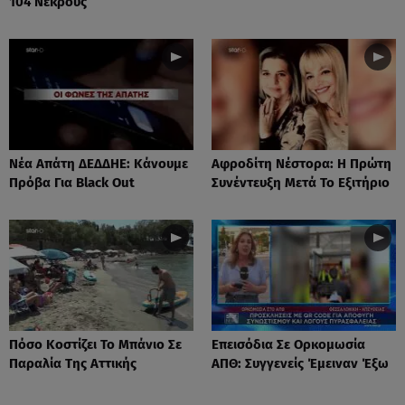
104 Νεκρούς
Νέα Απάτη ΔΕΔΔΗΕ: Κάνουμε
Αφροδίτη Νέστορα: H Πρώτη
Πρόβα Για Black Out
Συνέντευξη Μετά Το Εξιτήριο
Πόσο Κοστίζει Το Μπάνιο Σε
Επεισόδια Σε Ορκομωσία
Παραλία Της Αττικής
ΑΠΘ: Συγγενείς Έμειναν Έξω