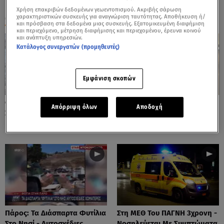
Χρήση επακριβών δεδομένων γεωεντοπισμού. Ακριβής σάρωση
ΟΛΑ ΤΑ ΒΙΝΤΕΟ
χαρακτηριστικών συσκευής για αναγνώριση ταυτότητας. Αποθήκευση ή/
και πρόσβαση στα δεδομένα μιας συσκευής. Εξατομικευμένη διαφήμιση
και περιεχόμενο, μέτρηση διαφήμισης και περιεχομένου, έρευνα κοινού
και ανάπτυξη υπηρεσιών.
Κατάλογος συνεργατών (προμηθευτές)
Εμφάνιση σκοπών
Φωτιές: Στάχτη Το Πράσινο
Πόρτο Ράφτη: Bίντεο
Απόρριψη όλων
Αποδοχή
Στολίδι Της Δυτικής Αττικής
Ντοκουμέντο Από Το
Θανατηφόρο Τροχαίο
Πάρος: Τα Διάσπαρτα Φυτίλια
Στη ΜΕΘ Του ΠΑΓΝΗ 3χρονη -
Στο Νησί - Αυτοσχέδιες
Νοσηλεύεται Με Συμπτώματα