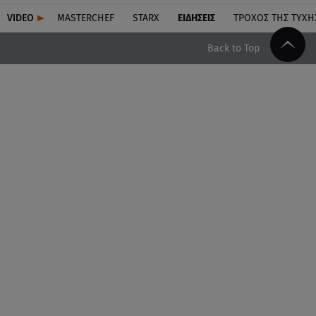
VIDEO
MASTERCHEF
STARX
ΕΙΔΉΣΕΙΣ
ΤΡΟΧΌΣ ΤΗΣ ΤΎΧΗ
Back to Top