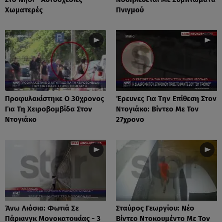
Χωματερές
Πνιγμού
Προφυλακίστηκε Ο 30χρονος
Έρευνες Για Την Επίθεση Στον
Για Τη Χειροβομβίδα Στον
Ντογιάκο: Βίντεο Με Τον
Ντογιάκο
27χρονο
Άνω Λιόσια: Φωτιά Σε
Σταύρος Γεωργίου: Νέο
Πάρκινγκ Μονοκατοικίας - 3
Βίντεο Ντοκουμέντο Με Τον