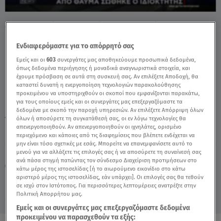
Θεσσαλονίκη: Αυτοκίνητο Καρφώθηκε Σε
Κατάστημα - Video
Ενδιαφερόμαστε για το απόρρητό σας
Εμείς και οι
603
συνεργάτες μας αποθηκεύουμε προσωπικά δεδομένα,
όπως δεδομένα περιήγησης ή μοναδικά αναγνωριστικά στοιχεία, και
έχουμε πρόσβαση σε αυτά στη συσκευή σας. Αν επιλέξετε Αποδοχή, θα
καταστεί δυνατή η ενεργοποίηση τεχνολογιών παρακολούθησης
προκειμένου να υποστηριχθούν οι σκοποί που εμφανίζονται παρακάτω,
για τους οποίους εμείς και οι συνεργάτες μας επεξεργαζόμαστε τα
δεδομένα με σκοπό την παροχή υπηρεσιών. Αν επιλέξετε Απόρριψη όλων
TAGS:
όλων ή αποσύρετε τη συγκατάθεσή σας, οι εν λόγω τεχνολογίες θα
ΔΕΛΤΙΟ ΕΙΔΗΣΕΩΝ STAR
ΘΕΣΣΑΛΟΝΙΚΗ
ΤΡΟΧΑΙΟ
απενεργοποιηθούν. Αν απενεργοποιηθούν οι ιχνηλάτες, ορισμένο
περιεχόμενο και κάποιες από τις διαφημίσεις που βλέπετε ενδέχεται να
μην είναι τόσο σχετικές με εσάς. Μπορείτε να επανεμφανίσετε αυτό το
Κυριακή 9 Αυγούστου 2026
μενού για να αλλάξετε τις επιλογές σας ή να αποσύρετε τη συναίνεσή σας
ανά πάσα στιγμή πατώντας τον σύνδεσμο Διαχείριση προτιμήσεων στο
05.06.26, 22:12
ΕΛΛΑΔΑ
κάτω μέρος της ιστοσελίδας [ή το αιωρούμενο εικονίδιο στο κάτω
Πηγή: Δελτίο Ειδήσεων STAR
αριστερό μέρος της ιστοσελίδας, εάν υπάρχει]. Οι επιλογές σας θα τεθούν
σε ισχύ στον Ιστότοπος. Για περισσότερες λεπτομέρειες ανατρέξτε στην
Πολιτική Απορρήτου μας.
Εμείς και οι συνεργάτες μας επεξεργαζόμαστε δεδομένα
προκειμένου να παρασχεθούν τα εξής: