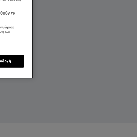
εθούν τα
αγνώριση
ση και
οδοχή