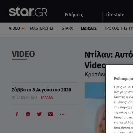
Αθλητικά
Quiz
Ειδήσεις
Lifestyle
Αυτοκίνητο
VIDEO
MASTERCHEF
STARX
ΕΙΔΉΣΕΙΣ
ΤΡΟΧΌΣ ΤΗΣ Τ
VIDEO
Ντίλαν: Αυτ
Video
Κρατάει συντροφι
Ενδιαφερό
Εμείς και οι
Σάββατο 8 Αυγούστου 2026
αναγνωριστι
δυνατή η ε
20.05.26, 14:13
ΕΛΛΑΔΑ
εμφανίζοντα
την παροχή 
τεχνολογίες
διαφημίσεις
για να αλλά
Διαχείριση 
της ιστοσελί