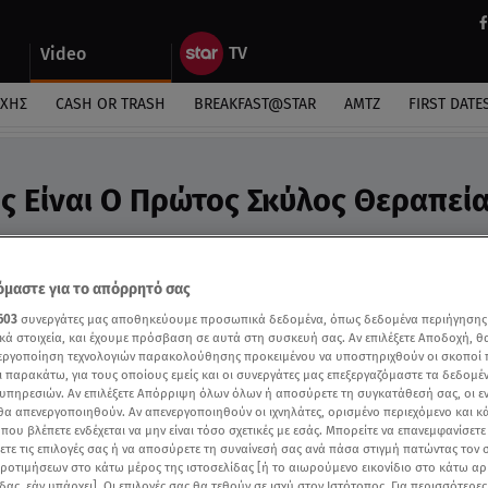
Video
ΎΧΗΣ
CASH OR TRASH
BREAKFAST@STAR
ΑΜΤΖ
FIRST DATE
ός Είναι Ο Πρώτος Σκύλος Θεραπεία
ά σε καρκινοπαθείς στο νοσοκομείο Μεταξά
μαστε για το απόρρητό σας
603
συνεργάτες μας αποθηκεύουμε προσωπικά δεδομένα, όπως δεδομένα περιήγησης
κά στοιχεία, και έχουμε πρόσβαση σε αυτά στη συσκευή σας. Αν επιλέξετε Αποδοχή, θ
νεργοποίηση τεχνολογιών παρακολούθησης προκειμένου να υποστηριχθούν οι σκοποί
ι παρακάτω, για τους οποίους εμείς και οι συνεργάτες μας επεξεργαζόμαστε τα δεδομέ
υπηρεσιών. Αν επιλέξετε Απόρριψη όλων όλων ή αποσύρετε τη συγκατάθεσή σας, οι ε
 θα απενεργοποιηθούν. Αν απενεργοποιηθούν οι ιχνηλάτες, ορισμένο περιεχόμενο και κά
 που βλέπετε ενδέχεται να μην είναι τόσο σχετικές με εσάς. Μπορείτε να επανεμφανίσετ
ξετε τις επιλογές σας ή να αποσύρετε τη συναίνεσή σας ανά πάσα στιγμή πατώντας τον
προτιμήσεων στο κάτω μέρος της ιστοσελίδας [ή το αιωρούμενο εικονίδιο στο κάτω α
δας, εάν υπάρχει]. Οι επιλογές σας θα τεθούν σε ισχύ στον Ιστότοπος. Για περισσότερε