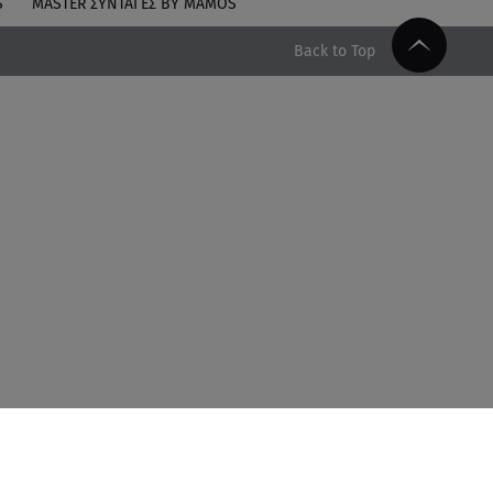
S
MASTER ΣΥΝΤΑΓΈΣ BY MAMOS
Back to Top