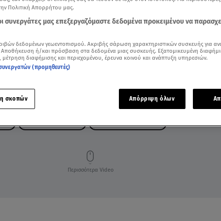
την Πολιτική Απορρήτου μας.
 οι συνεργάτες μας επεξεργαζόμαστε δεδομένα προκειμένου να παρασχ
ριβών δεδομένων γεωεντοπισμού. Ακριβής σάρωση χαρακτηριστικών συσκευής για αν
 Αποθήκευση ή/και πρόσβαση στα δεδομένα μιας συσκευής. Εξατομικευμένη διαφήμι
, μέτρηση διαφήμισης και περιεχομένου, έρευνα κοινού και ανάπτυξη υπηρεσιών.
συνεργατών (προμηθευτές)
η σκοπών
Απόρριψη όλων
Απ
ΛΟΣ
ΣΚΥΛΟΣ ΘΕΡΑΠΕΙΑΣ
ΝΟΣΟΚΟΜΕΙΟ ΜΕΤΑΞΑ
Περισσότερα Video