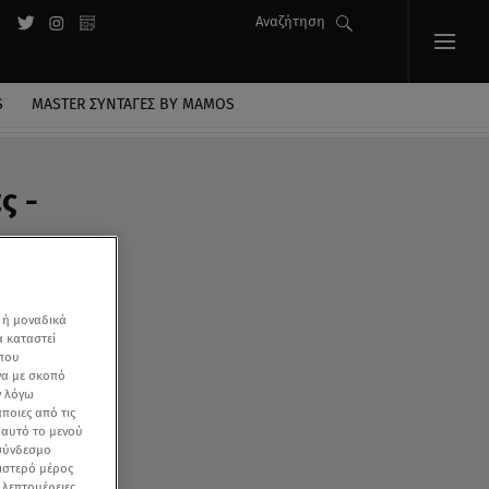
Αναζήτηση
S
MASTER ΣΥΝΤΑΓΈΣ BY MAMOS
ς -
 ή μοναδικά
α καταστεί
 που
να με σκοπό
ν λόγω
ποιες από τις
ε αυτό το μενού
 σύνδεσμο
ριστερό μέρος
ς λεπτομέρειες