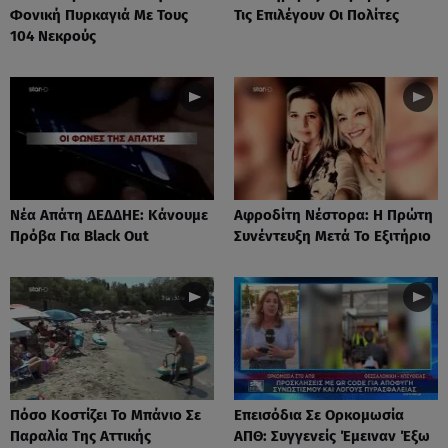
Φονική Πυρκαγιά Με Τους
Τις Επιλέγουν Οι Πολίτες
104 Νεκρούς
Νέα Απάτη ΔΕΔΔΗΕ: Κάνουμε
Αφροδίτη Νέστορα: H Πρώτη
Πρόβα Για Black Out
Συνέντευξη Μετά Το Εξιτήριο
Πόσο Κοστίζει Το Μπάνιο Σε
Επεισόδια Σε Ορκομωσία
Παραλία Της Αττικής
ΑΠΘ: Συγγενείς Έμειναν Έξω