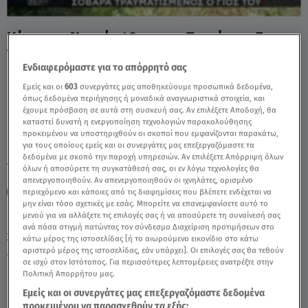
Κέρκυρα: Νεκρός 42χρονος Τουρίστας Σε
Τροχαίο Με Γουρούνα - Video
Ενδιαφερόμαστε για το απόρρητό σας
Εμείς και οι
603
συνεργάτες μας αποθηκεύουμε προσωπικά δεδομένα,
όπως δεδομένα περιήγησης ή μοναδικά αναγνωριστικά στοιχεία, και
έχουμε πρόσβαση σε αυτά στη συσκευή σας. Αν επιλέξετε Αποδοχή, θα
καταστεί δυνατή η ενεργοποίηση τεχνολογιών παρακολούθησης
προκειμένου να υποστηριχθούν οι σκοποί που εμφανίζονται παρακάτω,
για τους οποίους εμείς και οι συνεργάτες μας επεξεργαζόμαστε τα
δεδομένα με σκοπό την παροχή υπηρεσιών. Αν επιλέξετε Απόρριψη όλων
TAGS:
ΔΕΛΤΙΟ ΕΙΔΗΣΕΩΝ STAR
ΓΟΥΡΟΥΝΑ
ΤΡΟΧΑΙΟ
όλων ή αποσύρετε τη συγκατάθεσή σας, οι εν λόγω τεχνολογίες θα
απενεργοποιηθούν. Αν απενεργοποιηθούν οι ιχνηλάτες, ορισμένο
ΤΡΟΧΑΙΟ ΔΥΣΤΥΧΗΜΑ
ΚΕΡΚΥΡΑ
ΤΟΥΡΙΣΤΑΣ
περιεχόμενο και κάποιες από τις διαφημίσεις που βλέπετε ενδέχεται να
μην είναι τόσο σχετικές με εσάς. Μπορείτε να επανεμφανίσετε αυτό το
μενού για να αλλάξετε τις επιλογές σας ή να αποσύρετε τη συναίνεσή σας
ανά πάσα στιγμή πατώντας τον σύνδεσμο Διαχείριση προτιμήσεων στο
Σάββατο 8 Αυγούστου 2026
κάτω μέρος της ιστοσελίδας [ή το αιωρούμενο εικονίδιο στο κάτω
αριστερό μέρος της ιστοσελίδας, εάν υπάρχει]. Οι επιλογές σας θα τεθούν
19.05.26, 23:27
ΕΛΛΑΔΑ
σε ισχύ στον Ιστότοπος. Για περισσότερες λεπτομέρειες ανατρέξτε στην
Πηγή: Δελτίο Ειδήσεων STAR
Πολιτική Απορρήτου μας.
Εμείς και οι συνεργάτες μας επεξεργαζόμαστε δεδομένα
προκειμένου να παρασχεθούν τα εξής: