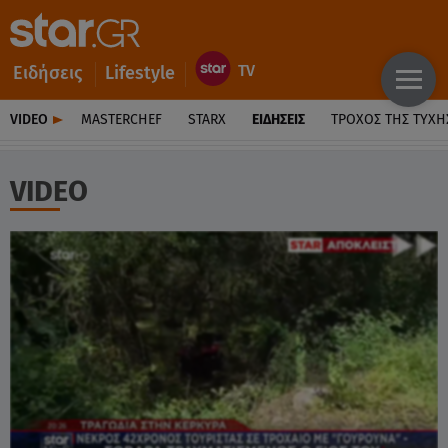
Ειδήσεις
Lifestyle
VIDEO
MASTERCHEF
STARX
ΕΙΔΉΣΕΙΣ
ΤΡΟΧΌΣ ΤΗΣ ΤΎΧΗ
VIDEO