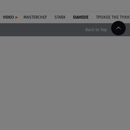
VIDEO
MASTERCHEF
STARX
ΕΙΔΉΣΕΙΣ
ΤΡΟΧΌΣ ΤΗΣ ΤΎΧΗ
Back to Top