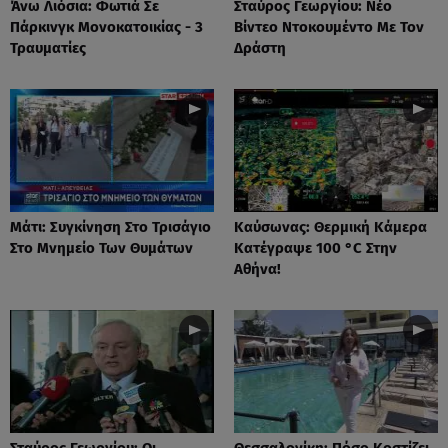
Άνω Λιόσια: Φωτιά Σε
Σταύρος Γεωργίου: Νέο
Πάρκινγκ Μονοκατοικίας - 3
Βίντεο Ντοκουμέντο Με Τον
Τραυματίες
Δράστη
Μάτι: Συγκίνηση Στο Τρισάγιο
Καύσωνας: Θερμική Κάμερα
Στο Μνημείο Των Θυμάτων
Κατέγραψε 100 °C Στην
Αθήνα!
Σταύρος Γεωργίου: Οι
Θεσσαλονίκη: Πόσο Κοστίζει