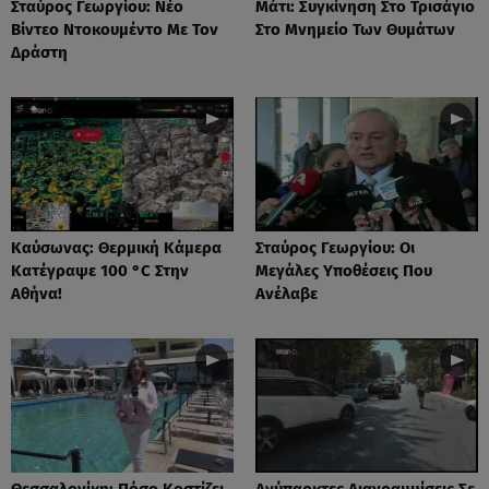
Σταύρος Γεωργίου: Νέο
Μάτι: Συγκίνηση Στο Τρισάγιο
Βίντεο Ντοκουμέντο Με Τον
Στο Μνημείο Των Θυμάτων
Δράστη
Καύσωνας: Θερμική Κάμερα
Σταύρος Γεωργίου: Οι
Κατέγραψε 100 °C Στην
Μεγάλες Υποθέσεις Που
Αθήνα!
Ανέλαβε
Θεσσαλονίκη: Πόσο Κοστίζει
Ανύπαρκτες Διαγραμμίσεις Σε