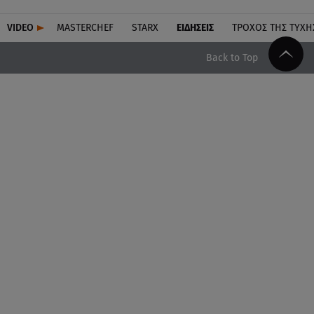
VIDEO
MASTERCHEF
STARX
ΕΙΔΉΣΕΙΣ
ΤΡΟΧΌΣ ΤΗΣ ΤΎΧΗ
Back to Top