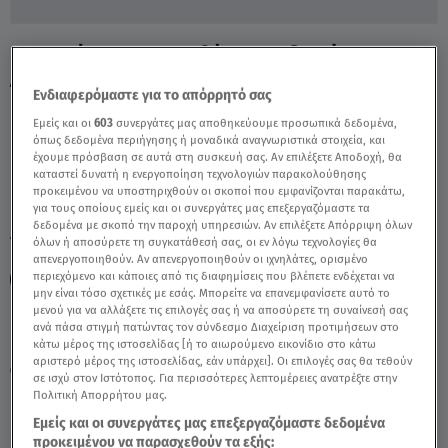
Επιστρέφουν Στην Αθήνα Οι Αδειούχοι Του
Αυγούστου - Video
Ενδιαφερόμαστε για το απόρρητό σας
Εμείς και οι
603
συνεργάτες μας αποθηκεύουμε προσωπικά δεδομένα,
όπως δεδομένα περιήγησης ή μοναδικά αναγνωριστικά στοιχεία, και
έχουμε πρόσβαση σε αυτά στη συσκευή σας. Αν επιλέξετε Αποδοχή, θα
καταστεί δυνατή η ενεργοποίηση τεχνολογιών παρακολούθησης
προκειμένου να υποστηριχθούν οι σκοποί που εμφανίζονται παρακάτω,
για τους οποίους εμείς και οι συνεργάτες μας επεξεργαζόμαστε τα
δεδομένα με σκοπό την παροχή υπηρεσιών. Αν επιλέξετε Απόρριψη όλων
TAGS:
όλων ή αποσύρετε τη συγκατάθεσή σας, οι εν λόγω τεχνολογίες θα
ΔΕΛΤΙΟ ΕΙΔΗΣΕΩΝ STAR
ΑΔΕΙΟΥΧΟΙ
ΕΠΙΣΤΡΟΦΗ
απενεργοποιηθούν. Αν απενεργοποιηθούν οι ιχνηλάτες, ορισμένο
περιεχόμενο και κάποιες από τις διαφημίσεις που βλέπετε ενδέχεται να
ΑΥΓΟΥΣΤΟΣ
μην είναι τόσο σχετικές με εσάς. Μπορείτε να επανεμφανίσετε αυτό το
μενού για να αλλάξετε τις επιλογές σας ή να αποσύρετε τη συναίνεσή σας
ανά πάσα στιγμή πατώντας τον σύνδεσμο Διαχείριση προτιμήσεων στο
Παρασκευή 7 Αυγούστου 2026
κάτω μέρος της ιστοσελίδας [ή το αιωρούμενο εικονίδιο στο κάτω
αριστερό μέρος της ιστοσελίδας, εάν υπάρχει]. Οι επιλογές σας θα τεθούν
24.08.25, 15:51
ΕΛΛΑΔΑ
σε ισχύ στον Ιστότοπος. Για περισσότερες λεπτομέρειες ανατρέξτε στην
Πηγή: Δελτίο Ειδήσεων STAR
Πολιτική Απορρήτου μας.
Εμείς και οι συνεργάτες μας επεξεργαζόμαστε δεδομένα
προκειμένου να παρασχεθούν τα εξής: