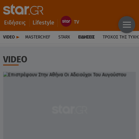
Ειδήσεις
Lifestyle
VIDEO
MASTERCHEF
STARX
ΕΙΔΉΣΕΙΣ
ΤΡΟΧΌΣ ΤΗΣ ΤΎΧΗ
VIDEO