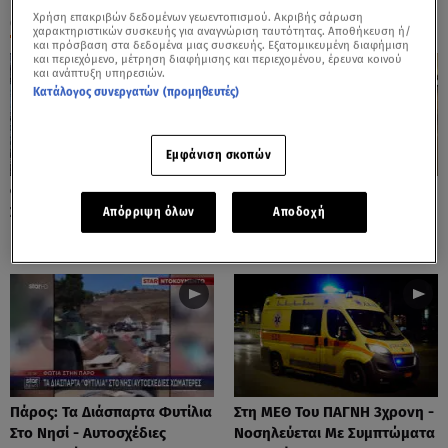
Χρήση επακριβών δεδομένων γεωεντοπισμού. Ακριβής σάρωση
ΟΛΑ ΤΑ ΒΙΝΤΕΟ
χαρακτηριστικών συσκευής για αναγνώριση ταυτότητας. Αποθήκευση ή/
και πρόσβαση στα δεδομένα μιας συσκευής. Εξατομικευμένη διαφήμιση
και περιεχόμενο, μέτρηση διαφήμισης και περιεχομένου, έρευνα κοινού
και ανάπτυξη υπηρεσιών.
Κατάλογος συνεργατών (προμηθευτές)
Εμφάνιση σκοπών
Φωτιές: Στάχτη Το Πράσινο
Πόρτο Ράφτη: Bίντεο
Στολίδι Της Δυτικής Αττικής
Ντοκουμέντο Από Το
Απόρριψη όλων
Αποδοχή
Θανατηφόρο Τροχαίο
Πάρος: Τα Διάσπαρτα Φυτίλια
Στη ΜΕΘ Του ΠΑΓΝΗ 3χρονη -
Στο Νησί - Αυτοσχέδιες
Νοσηλεύεται Με Συμπτώματα