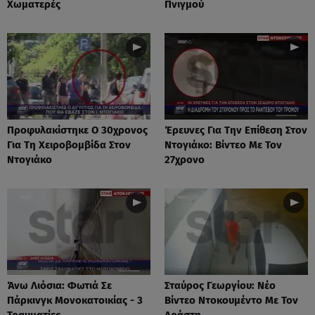
Χωματερές
Πνιγμού
Προφυλακίστηκε Ο 30χρονος
Έρευνες Για Την Επίθεση Στον
Για Τη Χειροβομβίδα Στον
Ντογιάκο: Βίντεο Με Τον
Ντογιάκο
27χρονο
Άνω Λιόσια: Φωτιά Σε
Σταύρος Γεωργίου: Νέο
Πάρκινγκ Μονοκατοικίας - 3
Βίντεο Ντοκουμέντο Με Τον
Τραυματίες
Δράστη