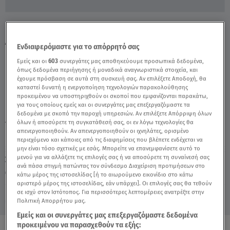
Η Μεγάλη Έξοδος Των Αθηναίων Τον
Αύγουστο - Video
Ενδιαφερόμαστε για το απόρρητό σας
Εμείς και οι
603
συνεργάτες μας αποθηκεύουμε προσωπικά δεδομένα,
όπως δεδομένα περιήγησης ή μοναδικά αναγνωριστικά στοιχεία, και
έχουμε πρόσβαση σε αυτά στη συσκευή σας. Αν επιλέξετε Αποδοχή, θα
καταστεί δυνατή η ενεργοποίηση τεχνολογιών παρακολούθησης
προκειμένου να υποστηριχθούν οι σκοποί που εμφανίζονται παρακάτω,
για τους οποίους εμείς και οι συνεργάτες μας επεξεργαζόμαστε τα
δεδομένα με σκοπό την παροχή υπηρεσιών. Αν επιλέξετε Απόρριψη όλων
όλων ή αποσύρετε τη συγκατάθεσή σας, οι εν λόγω τεχνολογίες θα
TAGS:
ΕΞΟΔΟΣ
ΕΞΟΔΟΣ ΑΥΓΟΥΣΤΟΥ
απενεργοποιηθούν. Αν απενεργοποιηθούν οι ιχνηλάτες, ορισμένο
περιεχόμενο και κάποιες από τις διαφημίσεις που βλέπετε ενδέχεται να
μην είναι τόσο σχετικές με εσάς. Μπορείτε να επανεμφανίσετε αυτό το
μενού για να αλλάξετε τις επιλογές σας ή να αποσύρετε τη συναίνεσή σας
Σάββατο 8 Αυγούστου 2026
ανά πάσα στιγμή πατώντας τον σύνδεσμο Διαχείριση προτιμήσεων στο
03.08.25, 23:54
ΕΛΛΑΔΑ
κάτω μέρος της ιστοσελίδας [ή το αιωρούμενο εικονίδιο στο κάτω
αριστερό μέρος της ιστοσελίδας, εάν υπάρχει]. Οι επιλογές σας θα τεθούν
σε ισχύ στον Ιστότοπος. Για περισσότερες λεπτομέρειες ανατρέξτε στην
Πολιτική Απορρήτου μας.
Εμείς και οι συνεργάτες μας επεξεργαζόμαστε δεδομένα
προκειμένου να παρασχεθούν τα εξής: