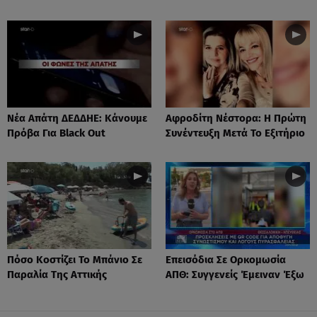
Νέα Απάτη ΔΕΔΔΗΕ: Κάνουμε
Αφροδίτη Νέστορα: H Πρώτη
Πρόβα Για Black Out
Συνέντευξη Μετά Το Εξιτήριο
Πόσο Κοστίζει Το Μπάνιο Σε
Επεισόδια Σε Ορκομωσία
Παραλία Της Αττικής
ΑΠΘ: Συγγενείς Έμειναν Έξω