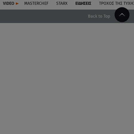
VIDEO
MASTERCHEF
STARX
ΕΙΔΉΣΕΙΣ
ΤΡΟΧΌΣ ΤΗΣ ΤΎΧΗ
Back to Top