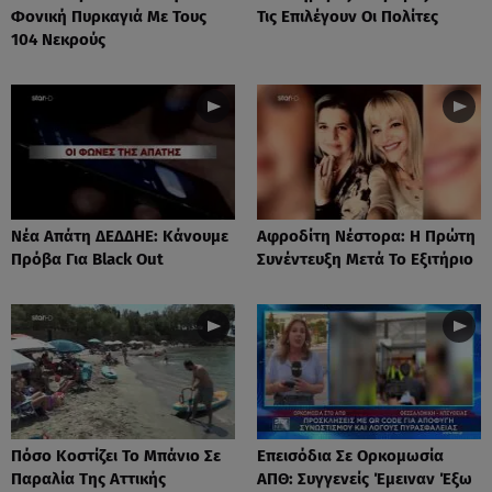
Φονική Πυρκαγιά Με Τους
Τις Επιλέγουν Οι Πολίτες
104 Νεκρούς
Νέα Απάτη ΔΕΔΔΗΕ: Κάνουμε
Αφροδίτη Νέστορα: H Πρώτη
Πρόβα Για Black Out
Συνέντευξη Μετά Το Εξιτήριο
Πόσο Κοστίζει Το Μπάνιο Σε
Επεισόδια Σε Ορκομωσία
Παραλία Της Αττικής
ΑΠΘ: Συγγενείς Έμειναν Έξω