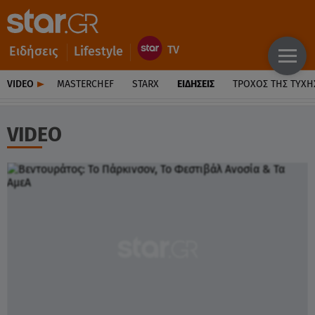
Ειδήσεις
Lifestyle
VIDEO
MASTERCHEF
STARX
ΕΙΔΉΣΕΙΣ
ΤΡΟΧΌΣ ΤΗΣ ΤΎΧΗ
VIDEO