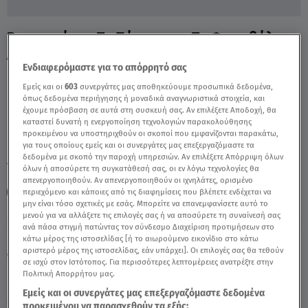
Βεντουράτος: Το Πάρκινσον, Το Φεστιβάλ
Ανοσία & Τα ΑμεΑ - Video
Ενδιαφερόμαστε για το απόρρητό σας
Εμείς και οι
603
συνεργάτες μας αποθηκεύουμε προσωπικά δεδομένα,
όπως δεδομένα περιήγησης ή μοναδικά αναγνωριστικά στοιχεία, και
έχουμε πρόσβαση σε αυτά στη συσκευή σας. Αν επιλέξετε Αποδοχή, θα
καταστεί δυνατή η ενεργοποίηση τεχνολογιών παρακολούθησης
προκειμένου να υποστηριχθούν οι σκοποί που εμφανίζονται παρακάτω,
για τους οποίους εμείς και οι συνεργάτες μας επεξεργαζόμαστε τα
δεδομένα με σκοπό την παροχή υπηρεσιών. Αν επιλέξετε Απόρριψη όλων
TAGS:
ΑΛΗΘΕΙΕΣ ΜΕ ΤΗ ΖΗΝΑ
PARKINSON
όλων ή αποσύρετε τη συγκατάθεσή σας, οι εν λόγω τεχνολογίες θα
απενεργοποιηθούν. Αν απενεργοποιηθούν οι ιχνηλάτες, ορισμένο
ΝΙΚΟΣ ΒΕΝΤΟΥΡΑΤΟΣ
ΦΕΣΤΙΒΑΛ ΑΝΟΣΙΑ
περιεχόμενο και κάποιες από τις διαφημίσεις που βλέπετε ενδέχεται να
μην είναι τόσο σχετικές με εσάς. Μπορείτε να επανεμφανίσετε αυτό το
μενού για να αλλάξετε τις επιλογές σας ή να αποσύρετε τη συναίνεσή σας
ανά πάσα στιγμή πατώντας τον σύνδεσμο Διαχείριση προτιμήσεων στο
Κυριακή 9 Αυγούστου 2026
κάτω μέρος της ιστοσελίδας [ή το αιωρούμενο εικονίδιο στο κάτω
αριστερό μέρος της ιστοσελίδας, εάν υπάρχει]. Οι επιλογές σας θα τεθούν
24.06.25, 15:43
ΕΛΛΑΔΑ
σε ισχύ στον Ιστότοπος. Για περισσότερες λεπτομέρειες ανατρέξτε στην
Πηγή: Αλήθειες με τη Ζήνα
Πολιτική Απορρήτου μας.
Εμείς και οι συνεργάτες μας επεξεργαζόμαστε δεδομένα
προκειμένου να παρασχεθούν τα εξής: