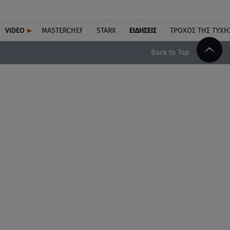
VIDEO
MASTERCHEF
STARX
ΕΙΔΉΣΕΙΣ
ΤΡΟΧΌΣ ΤΗΣ ΤΎΧΗ
Back to Top