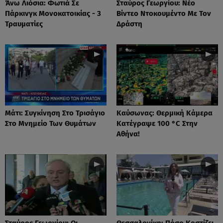
Άνω Λιόσια: Φωτιά Σε
Σταύρος Γεωργίου: Νέο
Πάρκινγκ Μονοκατοικίας - 3
Βίντεο Ντοκουμέντο Με Τον
Τραυματίες
Δράστη
Μάτι: Συγκίνηση Στο Τρισάγιο
Καύσωνας: Θερμική Κάμερα
Στο Μνημείο Των Θυμάτων
Κατέγραψε 100 °C Στην
Αθήνα!
Σταύρος Γεωργίου: Οι
Θεσσαλονίκη: Πόσο Κοστίζει