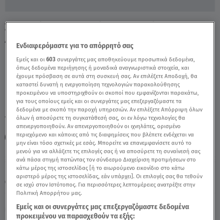
Συμμορίες Διαρρηκτών: Oι Κλοπές & Οι
Αποκαλυπτικοί Διάλογοι - Video
Ενδιαφερόμαστε για το απόρρητό σας
Εμείς και οι
603
συνεργάτες μας αποθηκεύουμε προσωπικά δεδομένα,
όπως δεδομένα περιήγησης ή μοναδικά αναγνωριστικά στοιχεία, και
έχουμε πρόσβαση σε αυτά στη συσκευή σας. Αν επιλέξετε Αποδοχή, θα
καταστεί δυνατή η ενεργοποίηση τεχνολογιών παρακολούθησης
προκειμένου να υποστηριχθούν οι σκοποί που εμφανίζονται παρακάτω,
για τους οποίους εμείς και οι συνεργάτες μας επεξεργαζόμαστε τα
δεδομένα με σκοπό την παροχή υπηρεσιών. Αν επιλέξετε Απόρριψη όλων
TAGS:
όλων ή αποσύρετε τη συγκατάθεσή σας, οι εν λόγω τεχνολογίες θα
ΚΛΟΠΕΣ
ΛΗΣΤΕΙΕΣ
ΔΕΛΤΙΟ ΕΙΔΗΣΕΩΝ STAR
απενεργοποιηθούν. Αν απενεργοποιηθούν οι ιχνηλάτες, ορισμένο
περιεχόμενο και κάποιες από τις διαφημίσεις που βλέπετε ενδέχεται να
ΔΙΑΡΡΗΞΕΙΣ
ΡΟΜΑ
μην είναι τόσο σχετικές με εσάς. Μπορείτε να επανεμφανίσετε αυτό το
μενού για να αλλάξετε τις επιλογές σας ή να αποσύρετε τη συναίνεσή σας
ανά πάσα στιγμή πατώντας τον σύνδεσμο Διαχείριση προτιμήσεων στο
Παρασκευή 7 Αυγούστου 2026
κάτω μέρος της ιστοσελίδας [ή το αιωρούμενο εικονίδιο στο κάτω
αριστερό μέρος της ιστοσελίδας, εάν υπάρχει]. Οι επιλογές σας θα τεθούν
03.05.25, 23:47
ΕΛΛΑΔΑ
σε ισχύ στον Ιστότοπος. Για περισσότερες λεπτομέρειες ανατρέξτε στην
Πολιτική Απορρήτου μας.
Εμείς και οι συνεργάτες μας επεξεργαζόμαστε δεδομένα
προκειμένου να παρασχεθούν τα εξής: