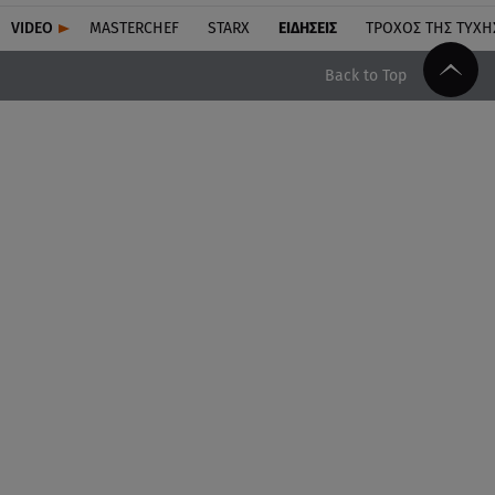
VIDEO
MASTERCHEF
STARX
ΕΙΔΉΣΕΙΣ
ΤΡΟΧΌΣ ΤΗΣ ΤΎΧΗ
Back to Top