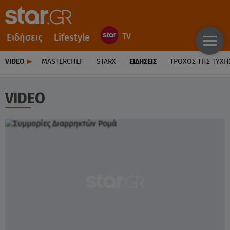
Ειδήσεις
Lifestyle
VIDEO
MASTERCHEF
STARX
ΕΙΔΉΣΕΙΣ
ΤΡΟΧΌΣ ΤΗΣ ΤΎΧΗ
VIDEO