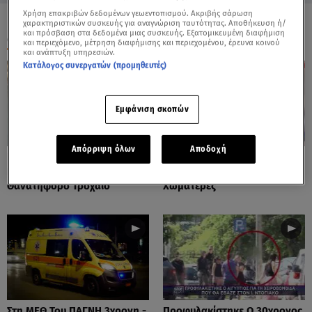
Χρήση επακριβών δεδομένων γεωεντοπισμού. Ακριβής σάρωση
χαρακτηριστικών συσκευής για αναγνώριση ταυτότητας. Αποθήκευση ή/
και πρόσβαση στα δεδομένα μιας συσκευής. Εξατομικευμένη διαφήμιση
ΟΛΑ ΤΑ ΒΙΝΤΕΟ
και περιεχόμενο, μέτρηση διαφήμισης και περιεχομένου, έρευνα κοινού
και ανάπτυξη υπηρεσιών.
Κατάλογος συνεργατών (προμηθευτές)
Εμφάνιση σκοπών
Απόρριψη όλων
Αποδοχή
Πόρτο Ράφτη: Bίντεο
Πάρος: Τα Διάσπαρτα Φυτίλια
Ντοκουμέντο Από Το
Στο Νησί - Αυτοσχέδιες
Θανατηφόρο Τροχαίο
Χωματερές
Στη ΜΕΘ Του ΠΑΓΝΗ 3χρονη -
Προφυλακίστηκε Ο 30χρονος