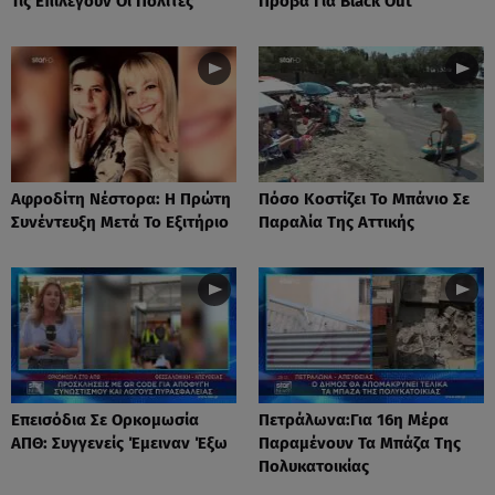
Τις Επιλέγουν Οι Πολίτες
Πρόβα Για Black Out
Αφροδίτη Νέστορα: H Πρώτη
Πόσο Κοστίζει Το Μπάνιο Σε
Συνέντευξη Μετά Το Εξιτήριο
Παραλία Της Αττικής
Επεισόδια Σε Ορκομωσία
Πετράλωνα:Για 16η Μέρα
ΑΠΘ: Συγγενείς Έμειναν Έξω
Παραμένουν Τα Μπάζα Της
Πολυκατοικίας