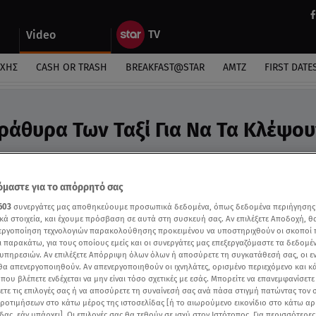
Video
ΎΧΗΣ
CASH OR TRASH
BREAKFAST@STAR
ΑΜΤΖ
FIRST DATE
ράθυρα Των Ταξί Για Να Τα Κλέψου
αι τάμπλετ
μαστε για το απόρρητό σας
603
συνεργάτες μας αποθηκεύουμε προσωπικά δεδομένα, όπως δεδομένα περιήγησης
κά στοιχεία, και έχουμε πρόσβαση σε αυτά στη συσκευή σας. Αν επιλέξετε Αποδοχή, θ
νεργοποίηση τεχνολογιών παρακολούθησης προκειμένου να υποστηριχθούν οι σκοποί
ι παρακάτω, για τους οποίους εμείς και οι συνεργάτες μας επεξεργαζόμαστε τα δεδομέ
υπηρεσιών. Αν επιλέξετε Απόρριψη όλων όλων ή αποσύρετε τη συγκατάθεσή σας, οι ε
 θα απενεργοποιηθούν. Αν απενεργοποιηθούν οι ιχνηλάτες, ορισμένο περιεχόμενο και κά
 που βλέπετε ενδέχεται να μην είναι τόσο σχετικές με εσάς. Μπορείτε να επανεμφανίσετ
ξετε τις επιλογές σας ή να αποσύρετε τη συναίνεσή σας ανά πάσα στιγμή πατώντας τον
προτιμήσεων στο κάτω μέρος της ιστοσελίδας [ή το αιωρούμενο εικονίδιο στο κάτω α
δας, εάν υπάρχει]. Οι επιλογές σας θα τεθούν σε ισχύ στον Ιστότοπος. Για περισσότερε