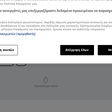
την Πολιτική Απορρήτου μας.
 οι συνεργάτες μας επεξεργαζόμαστε δεδομένα προκειμένου να παρασχ
ριβών δεδομένων γεωεντοπισμού. Ακριβής σάρωση χαρακτηριστικών συσκευής για αν
 Αποθήκευση ή/και πρόσβαση στα δεδομένα μιας συσκευής. Εξατομικευμένη διαφήμι
, μέτρηση διαφήμισης και περιεχομένου, έρευνα κοινού και ανάπτυξη υπηρεσιών.
συνεργατών (προμηθευτές)
η σκοπών
Απόρριψη όλων
Απ
ΩΝ STAR
ΤΑΞΙ
Περισσότερα Video