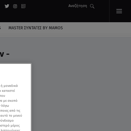
Αναζήτηση
S
MASTER ΣΥΝΤΑΓΈΣ BY MAMOS
ν -
 ή μοναδικά
α καταστεί
 που
να με σκοπό
ν λόγω
ποιες από τις
ε αυτό το μενού
 σύνδεσμο
ριστερό μέρος
ς λεπτομέρειες