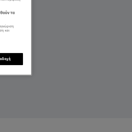
εθούν τα
αγνώριση
ση και
οδοχή