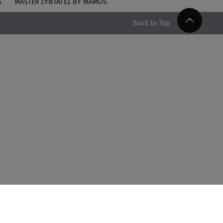
S
MASTER ΣΥΝΤΑΓΈΣ BY MAMOS
Back to Top