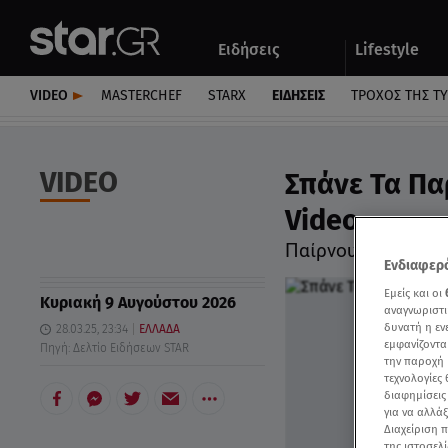
Αθλητικά
Quiz
Ειδήσεις
Lifestyle
Αυτοκίνητο
VIDEO
MASTERCHEF
STARX
ΕΙΔΉΣΕΙΣ
ΤΡΟΧΌΣ ΤΗΣ Τ
VIDEO
Σπάνε Τα Πα
Video
Παίρνουν κινητά κ
Ενδιαφερό
Εμείς και οι
Κυριακή 9 Αυγούστου 2026
αναγνωριστι
δυνατή η ε
28.03.25, 23:34
ΕΛΛΑΔΑ
εμφανίζοντα
Πηγή: Δελτίο Ειδήσεων STAR
την παροχή 
τεχνολογίες
διαφημίσεις
για να αλλά
Διαχείριση 
της ιστοσελί