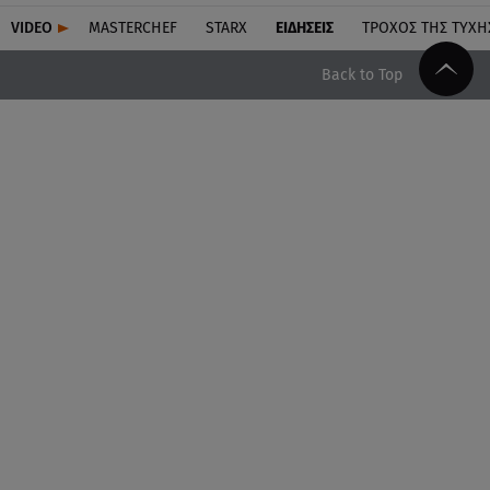
VIDEO
MASTERCHEF
STARX
ΕΙΔΉΣΕΙΣ
ΤΡΟΧΌΣ ΤΗΣ ΤΎΧΗ
Back to Top