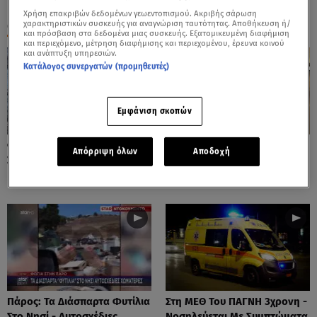
Χρήση επακριβών δεδομένων γεωεντοπισμού. Ακριβής σάρωση
ΟΛΑ ΤΑ ΒΙΝΤΕΟ
χαρακτηριστικών συσκευής για αναγνώριση ταυτότητας. Αποθήκευση ή/
και πρόσβαση στα δεδομένα μιας συσκευής. Εξατομικευμένη διαφήμιση
και περιεχόμενο, μέτρηση διαφήμισης και περιεχομένου, έρευνα κοινού
και ανάπτυξη υπηρεσιών.
Κατάλογος συνεργατών (προμηθευτές)
Εμφάνιση σκοπών
Φωτιές: Στάχτη Το Πράσινο
Πόρτο Ράφτη: Bίντεο
Απόρριψη όλων
Αποδοχή
Στολίδι Της Δυτικής Αττικής
Ντοκουμέντο Από Το
Θανατηφόρο Τροχαίο
Πάρος: Τα Διάσπαρτα Φυτίλια
Στη ΜΕΘ Του ΠΑΓΝΗ 3χρονη -
Στο Νησί - Αυτοσχέδιες
Νοσηλεύεται Με Συμπτώματα