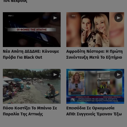
104 Νεκρούς
Νέα Απάτη ΔΕΔΔΗΕ: Κάνουμε
Αφροδίτη Νέστορα: H Πρώτη
Πρόβα Για Black Out
Συνέντευξη Μετά Το Εξιτήριο
Πόσο Κοστίζει Το Μπάνιο Σε
Επεισόδια Σε Ορκομωσία
Παραλία Της Αττικής
ΑΠΘ: Συγγενείς Έμειναν Έξω