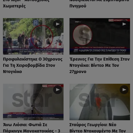
Χωματερές
Πνιγμού
Προφυλακίστηκε Ο 30χρονος
Έρευνες Για Την Επίθεση Στον
Για Τη Χειροβομβίδα Στον
Ντογιάκο: Βίντεο Με Τον
Ντογιάκο
27χρονο
Άνω Λιόσια: Φωτιά Σε
Σταύρος Γεωργίου: Νέο
Πάρκινγκ Μονοκατοικίας - 3
Βίντεο Ντοκουμέντο Με Τον