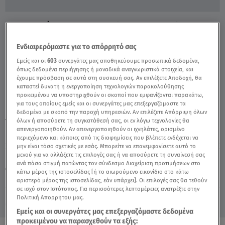
Ροζ κοκαΐνη: Προφυλακίστηκαν Οι Γόνοι
Γνωστών Οικογενειών - Video
Ενδιαφερόμαστε για το απόρρητό σας
Εμείς και οι
603
συνεργάτες μας αποθηκεύουμε προσωπικά δεδομένα,
όπως δεδομένα περιήγησης ή μοναδικά αναγνωριστικά στοιχεία, και
έχουμε πρόσβαση σε αυτά στη συσκευή σας. Αν επιλέξετε Αποδοχή, θα
καταστεί δυνατή η ενεργοποίηση τεχνολογιών παρακολούθησης
προκειμένου να υποστηριχθούν οι σκοποί που εμφανίζονται παρακάτω,
για τους οποίους εμείς και οι συνεργάτες μας επεξεργαζόμαστε τα
δεδομένα με σκοπό την παροχή υπηρεσιών. Αν επιλέξετε Απόρριψη όλων
TAGS:
όλων ή αποσύρετε τη συγκατάθεσή σας, οι εν λόγω τεχνολογίες θα
ΡΟΖ ΚΟΚΑΙΝΗ
ΚΟΚΑΪΝΗ
ΔΕΛΤΙΟ ΕΙΔΗΣΕΩΝ STAR
απενεργοποιηθούν. Αν απενεργοποιηθούν οι ιχνηλάτες, ορισμένο
περιεχόμενο και κάποιες από τις διαφημίσεις που βλέπετε ενδέχεται να
μην είναι τόσο σχετικές με εσάς. Μπορείτε να επανεμφανίσετε αυτό το
Κυριακή 9 Αυγούστου 2026
μενού για να αλλάξετε τις επιλογές σας ή να αποσύρετε τη συναίνεσή σας
ανά πάσα στιγμή πατώντας τον σύνδεσμο Διαχείριση προτιμήσεων στο
26.03.25, 23:17
ΕΛΛΑΔΑ
κάτω μέρος της ιστοσελίδας [ή το αιωρούμενο εικονίδιο στο κάτω
Πηγή: Δελτίο Ειδήσεων STAR
αριστερό μέρος της ιστοσελίδας, εάν υπάρχει]. Οι επιλογές σας θα τεθούν
σε ισχύ στον Ιστότοπος. Για περισσότερες λεπτομέρειες ανατρέξτε στην
Πολιτική Απορρήτου μας.
Εμείς και οι συνεργάτες μας επεξεργαζόμαστε δεδομένα
προκειμένου να παρασχεθούν τα εξής: