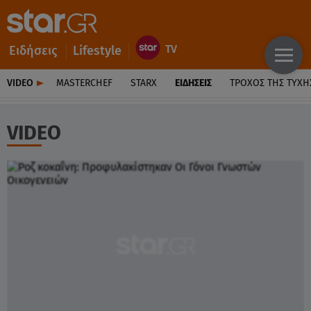
Ειδήσεις
Lifestyle
VIDEO
MASTERCHEF
STARX
ΕΙΔΉΣΕΙΣ
ΤΡΟΧΌΣ ΤΗΣ ΤΎΧΗ
VIDEO