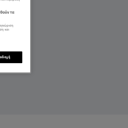
εθούν τα
αγνώριση
ση και
οδοχή