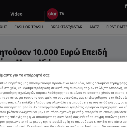
Video
ΎΧΗΣ
CASH OR TRASH
BREAKFAST@STAR
ΑΜΤΖ
FIRST DATE
ητούσαν 10.000 Ευρώ Επειδή
όρη Μου - Video
 απάτης στο Star
μαστε για το απόρρητό σας
603
συνεργάτες μας αποθηκεύουμε προσωπικά δεδομένα, όπως δεδομένα περιήγησης
κά στοιχεία, και έχουμε πρόσβαση σε αυτά στη συσκευή σας. Αν επιλέξετε Αποδοχή, θ
νεργοποίηση τεχνολογιών παρακολούθησης προκειμένου να υποστηριχθούν οι σκοποί
ι παρακάτω, για τους οποίους εμείς και οι συνεργάτες μας επεξεργαζόμαστε τα δεδομέ
υπηρεσιών. Αν επιλέξετε Απόρριψη όλων όλων ή αποσύρετε τη συγκατάθεσή σας, οι ε
 θα απενεργοποιηθούν. Αν απενεργοποιηθούν οι ιχνηλάτες, ορισμένο περιεχόμενο και κά
 που βλέπετε ενδέχεται να μην είναι τόσο σχετικές με εσάς. Μπορείτε να επανεμφανίσετ
ξετε τις επιλογές σας ή να αποσύρετε τη συναίνεσή σας ανά πάσα στιγμή πατώντας τον
προτιμήσεων στο κάτω μέρος της ιστοσελίδας [ή το αιωρούμενο εικονίδιο στο κάτω α
δας, εάν υπάρχει]. Οι επιλογές σας θα τεθούν σε ισχύ στον Ιστότοπος. Για περισσότερε