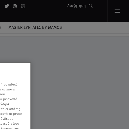
Αναζήτηση
S
MASTER ΣΥΝΤΑΓΈΣ BY MAMOS
 ή μοναδικά
α καταστεί
 που
να με σκοπό
ν λόγω
ποιες από τις
ε αυτό το μενού
 σύνδεσμο
ριστερό μέρος
ς λεπτομέρειες