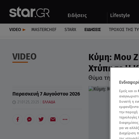
Αθλητικά
Quiz
Ειδήσεις
Lifestyle
Αυτοκίνητο
VIDEO
MASTERCHEF
STARX
ΕΙΔΉΣΕΙΣ
ΤΡΟΧΌΣ ΤΗΣ Τ
VIDEO
Κύμη: Μου Ζ
Χτύπησε Η Κ
Θύμα τηλεφωνικής
Ενδιαφερό
Εμείς και οι
Παρασκευή 7 Αυγούστου 2026
αναγνωριστι
δυνατή η ε
21.01.25, 23:25
ΕΛΛΑΔΑ
εμφανίζοντα
την παροχή 
τεχνολογίες
διαφημίσεις
για να αλλά
Διαχείριση 
της ιστοσελί