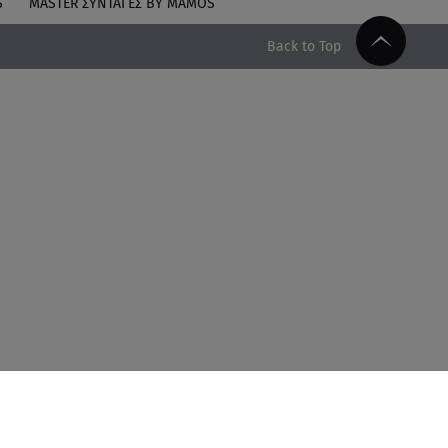
S
MASTER ΣΥΝΤΑΓΈΣ BY MAMOS
Back to Top