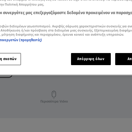
την Πολιτική Απορρήτου μας.
 οι συνεργάτες μας επεξεργαζόμαστε δεδομένα προκειμένου να παρασχ
ριβών δεδομένων γεωεντοπισμού. Ακριβής σάρωση χαρακτηριστικών συσκευής για αν
 Αποθήκευση ή/και πρόσβαση στα δεδομένα μιας συσκευής. Εξατομικευμένη διαφήμι
, μέτρηση διαφήμισης και περιεχομένου, έρευνα κοινού και ανάπτυξη υπηρεσιών.
συνεργατών (προμηθευτές)
η σκοπών
Απόρριψη όλων
Απ
ΠΑΤΗ
Περισσότερα Video