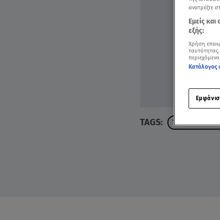
ανατρέξτε σ
Εμείς και
εξής:
Χρήση επακ
ταυτότητας.
περιεχόμενο
Κατάλογος 
Εμφάνισ
TAGS:
ΤΗΛΕΦΩΝΙΚΗ Α