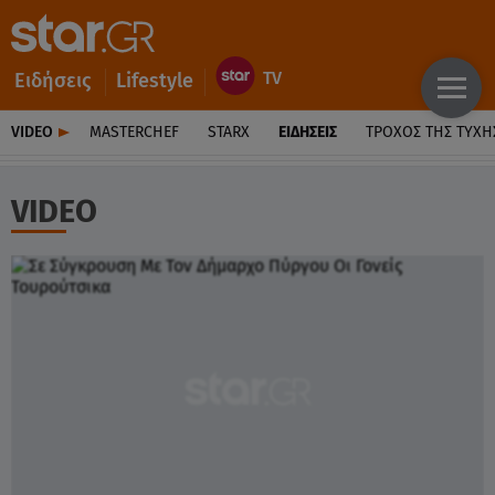
Ειδήσεις
Lifestyle
VIDEO
MASTERCHEF
STARX
ΕΙΔΉΣΕΙΣ
ΤΡΟΧΌΣ ΤΗΣ ΤΎΧΗ
VIDEO