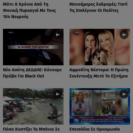
Μάτι: 8 Χρόνια Από Τη
Μονοήμερες Εκδρομές: Γιατί
Φονική Πυρκαγιά Με Τους
Τις Επιλέγουν Οι Πολίτες
104 Νεκρούς
Νέα Απάτη ΔΕΔΔΗΕ: Κάνουμε
Αφροδίτη Νέστορα: H Πρώτη
Πρόβα Για Black Out
Συνέντευξη Μετά Το Εξιτήριο
Πόσο Κοστίζει Το Μπάνιο Σε
Επεισόδια Σε Ορκομωσία