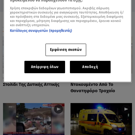
προκειμένου να παρασχεθούν τα εξής:
Χρήση επακριβών δεδομένων γεωεντοπισμού. Ακριβής σάρωση
χαρακτηριστικών συσκευής για αναγνώριση ταυτότητας. Αποθήκευση ή/
και πρόσβαση στα δεδομένα μιας συσκευής. Εξατομικευμένη διαφήμιση
και περιεχόμενο, μέτρηση διαφήμισης και περιεχομένου, έρευνα κοινού
και ανάπτυξη υπηρεσιών.
ΟΛΑ ΤΑ ΒΙΝΤΕΟ
Κατάλογος συνεργατών (προμηθευτές)
Εμφάνιση σκοπών
Απόρριψη όλων
Αποδοχή
Φωτιές: Στάχτη Το Πράσινο
Πόρτο Ράφτη: Bίντεο
Στολίδι Της Δυτικής Αττικής
Ντοκουμέντο Από Το
Θανατηφόρο Τροχαίο