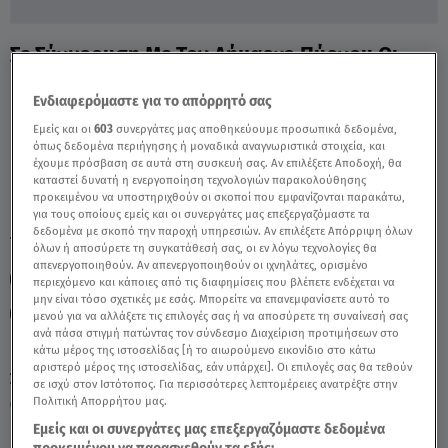
Σε Σύγκρουση Με Τον Δήμαρχο Πύργου Οι
Γονείς Τουρούτσικα - Video
Ενδιαφερόμαστε για το απόρρητό σας
Εμείς και οι
603
συνεργάτες μας αποθηκεύουμε προσωπικά δεδομένα,
όπως δεδομένα περιήγησης ή μοναδικά αναγνωριστικά στοιχεία, και
έχουμε πρόσβαση σε αυτά στη συσκευή σας. Αν επιλέξετε Αποδοχή, θα
καταστεί δυνατή η ενεργοποίηση τεχνολογιών παρακολούθησης
προκειμένου να υποστηριχθούν οι σκοποί που εμφανίζονται παρακάτω,
για τους οποίους εμείς και οι συνεργάτες μας επεξεργαζόμαστε τα
δεδομένα με σκοπό την παροχή υπηρεσιών. Αν επιλέξετε Απόρριψη όλων
TAGS:
ΜΑΡΙΟΣ - ΜΙΧΑΗΛ ΤΟΥΡΟΥΤΣΙΚΑΣ
PHANTOM
όλων ή αποσύρετε τη συγκατάθεσή σας, οι εν λόγω τεχνολογίες θα
απενεργοποιηθούν. Αν απενεργοποιηθούν οι ιχνηλάτες, ορισμένο
ΠΤΩΣΗ ΑΕΡΟΣΚΑΦΟΥΣ
ΣΥΝΤΡΙΒΗ ΑΕΡΟΣΚΑΦΟΥΣ
περιεχόμενο και κάποιες από τις διαφημίσεις που βλέπετε ενδέχεται να
μην είναι τόσο σχετικές με εσάς. Μπορείτε να επανεμφανίσετε αυτό το
ΑΝΔΡΑΒΙΔΑ
μενού για να αλλάξετε τις επιλογές σας ή να αποσύρετε τη συναίνεσή σας
ανά πάσα στιγμή πατώντας τον σύνδεσμο Διαχείριση προτιμήσεων στο
κάτω μέρος της ιστοσελίδας [ή το αιωρούμενο εικονίδιο στο κάτω
αριστερό μέρος της ιστοσελίδας, εάν υπάρχει]. Οι επιλογές σας θα τεθούν
Σάββατο 8 Αυγούστου 2026
σε ισχύ στον Ιστότοπος. Για περισσότερες λεπτομέρειες ανατρέξτε στην
Πολιτική Απορρήτου μας.
17.09.24, 14:44
ΕΛΛΑΔΑ
Εμείς και οι συνεργάτες μας επεξεργαζόμαστε δεδομένα