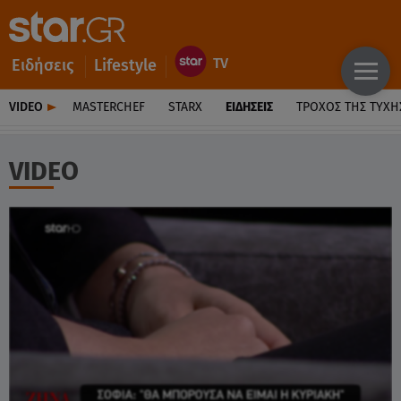
Ειδήσεις
Lifestyle
VIDEO
MASTERCHEF
STARX
ΕΙΔΉΣΕΙΣ
ΤΡΟΧΌΣ ΤΗΣ ΤΎΧΗ
VIDEO