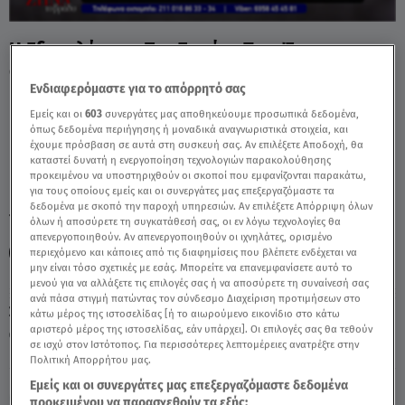
Η Εξομολόγηση Της Σοφίας Που Έπεσε
Θύμα Κακοποίησης - Video
Ενδιαφερόμαστε για το απόρρητό σας
Εμείς και οι
603
συνεργάτες μας αποθηκεύουμε προσωπικά δεδομένα,
όπως δεδομένα περιήγησης ή μοναδικά αναγνωριστικά στοιχεία, και
έχουμε πρόσβαση σε αυτά στη συσκευή σας. Αν επιλέξετε Αποδοχή, θα
καταστεί δυνατή η ενεργοποίηση τεχνολογιών παρακολούθησης
προκειμένου να υποστηριχθούν οι σκοποί που εμφανίζονται παρακάτω,
για τους οποίους εμείς και οι συνεργάτες μας επεξεργαζόμαστε τα
δεδομένα με σκοπό την παροχή υπηρεσιών. Αν επιλέξετε Απόρριψη όλων
TAGS:
ΑΓΙΟΙ ΑΝΑΡΓΥΡΟΙ
ΓΥΝΑΙΚΟΚΤΟΝΙΑ
ΚΑΚΟΠΟΙΗΣΗ
όλων ή αποσύρετε τη συγκατάθεσή σας, οι εν λόγω τεχνολογίες θα
απενεργοποιηθούν. Αν απενεργοποιηθούν οι ιχνηλάτες, ορισμένο
ΕΓΚΛΗΜΑ
ΔΟΛΟΦΟΝΙΑ
ΖΗΝΑ ΤΟ ΒΡΑΔΥ
περιεχόμενο και κάποιες από τις διαφημίσεις που βλέπετε ενδέχεται να
μην είναι τόσο σχετικές με εσάς. Μπορείτε να επανεμφανίσετε αυτό το
μενού για να αλλάξετε τις επιλογές σας ή να αποσύρετε τη συναίνεσή σας
ανά πάσα στιγμή πατώντας τον σύνδεσμο Διαχείριση προτιμήσεων στο
Σάββατο 8 Αυγούστου 2026
κάτω μέρος της ιστοσελίδας [ή το αιωρούμενο εικονίδιο στο κάτω
αριστερό μέρος της ιστοσελίδας, εάν υπάρχει]. Οι επιλογές σας θα τεθούν
04.04.24, 01:32
ΕΛΛΑΔΑ
σε ισχύ στον Ιστότοπος. Για περισσότερες λεπτομέρειες ανατρέξτε στην
Πηγή: Ζήνα το βράδυ
Πολιτική Απορρήτου μας.
Εμείς και οι συνεργάτες μας επεξεργαζόμαστε δεδομένα
προκειμένου να παρασχεθούν τα εξής: