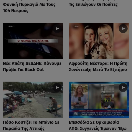
Φονική Πυρκαγιά Με Τους
Τις Επιλέγουν Οι Πολίτες
104 Νεκρούς
Νέα Απάτη ΔΕΔΔΗΕ: Κάνουμε
Αφροδίτη Νέστορα: H Πρώτη
Πρόβα Για Black Out
Συνέντευξη Μετά Το Εξιτήριο
Πόσο Κοστίζει Το Μπάνιο Σε
Επεισόδια Σε Ορκομωσία
Παραλία Της Αττικής
ΑΠΘ: Συγγενείς Έμειναν Έξω