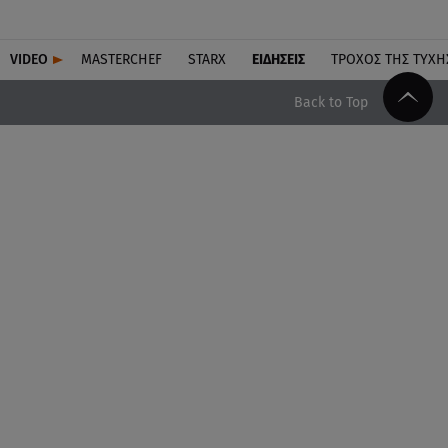
VIDEO
MASTERCHEF
STARX
ΕΙΔΉΣΕΙΣ
ΤΡΟΧΌΣ ΤΗΣ ΤΎΧΗ
Back to Top