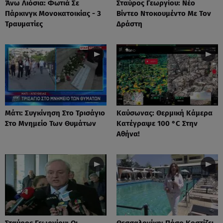
Άνω Λιόσια: Φωτιά Σε
Σταύρος Γεωργίου: Νέο
Πάρκινγκ Μονοκατοικίας - 3
Βίντεο Ντοκουμέντο Με Τον
Τραυματίες
Δράστη
Μάτι: Συγκίνηση Στο Τρισάγιο
Καύσωνας: Θερμική Κάμερα
Στο Μνημείο Των Θυμάτων
Κατέγραψε 100 °C Στην
Αθήνα!
Σταύρος Γεωργίου: Οι
Θεσσαλονίκη: Πόσο Κοστίζει