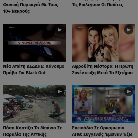
Φονική Πυρκαγιά Με Τους
Τις Επιλέγουν Οι Πολίτες
104 Νεκρούς
Νέα Απάτη ΔΕΔΔΗΕ: Κάνουμε
Αφροδίτη Νέστορα: H Πρώτη
Πρόβα Για Black Out
Συνέντευξη Μετά Το Εξιτήριο
Πόσο Κοστίζει Το Μπάνιο Σε
Επεισόδια Σε Ορκομωσία
Παραλία Της Αττικής
ΑΠΘ: Συγγενείς Έμειναν Έξω