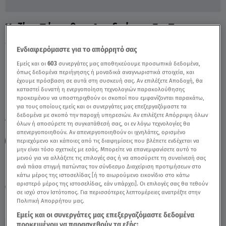
Καζίνο Πάρνηθας: Αντιδράσεις Για Τη
Μεταφορά Στο Μαρούσι - Video
Ενδιαφερόμαστε για το απόρρητό σας
Εμείς και οι
603
συνεργάτες μας αποθηκεύουμε προσωπικά δεδομένα,
όπως δεδομένα περιήγησης ή μοναδικά αναγνωριστικά στοιχεία, και
έχουμε πρόσβαση σε αυτά στη συσκευή σας. Αν επιλέξετε Αποδοχή, θα
καταστεί δυνατή η ενεργοποίηση τεχνολογιών παρακολούθησης
προκειμένου να υποστηριχθούν οι σκοποί που εμφανίζονται παρακάτω,
για τους οποίους εμείς και οι συνεργάτες μας επεξεργαζόμαστε τα
δεδομένα με σκοπό την παροχή υπηρεσιών. Αν επιλέξετε Απόρριψη όλων
TAGS:
ΚΑΖΙΝΟ ΠΑΡΝΗΘΑΣ
ΜΑΡΟΥΣΙ
όλων ή αποσύρετε τη συγκατάθεσή σας, οι εν λόγω τεχνολογίες θα
απενεργοποιηθούν. Αν απενεργοποιηθούν οι ιχνηλάτες, ορισμένο
ΔΕΛΤΙΟ ΕΙΔΗΣΕΩΝ STAR
περιεχόμενο και κάποιες από τις διαφημίσεις που βλέπετε ενδέχεται να
μην είναι τόσο σχετικές με εσάς. Μπορείτε να επανεμφανίσετε αυτό το
μενού για να αλλάξετε τις επιλογές σας ή να αποσύρετε τη συναίνεσή σας
ανά πάσα στιγμή πατώντας τον σύνδεσμο Διαχείριση προτιμήσεων στο
Κυριακή 9 Αυγούστου 2026
κάτω μέρος της ιστοσελίδας [ή το αιωρούμενο εικονίδιο στο κάτω
αριστερό μέρος της ιστοσελίδας, εάν υπάρχει]. Οι επιλογές σας θα τεθούν
30.09.23, 00:15
ΕΛΛΑΔΑ
σε ισχύ στον Ιστότοπος. Για περισσότερες λεπτομέρειες ανατρέξτε στην
Πηγή: κεντρικό δελτίο ειδήσεων Star
Πολιτική Απορρήτου μας.
Εμείς και οι συνεργάτες μας επεξεργαζόμαστε δεδομένα
προκειμένου να παρασχεθούν τα εξής: