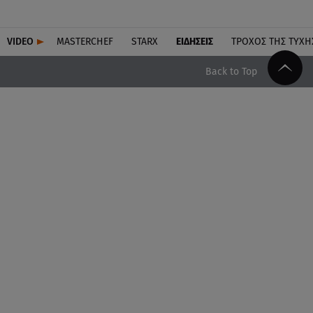
VIDEO
MASTERCHEF
STARX
ΕΙΔΉΣΕΙΣ
ΤΡΟΧΌΣ ΤΗΣ ΤΎΧΗ
Back to Top