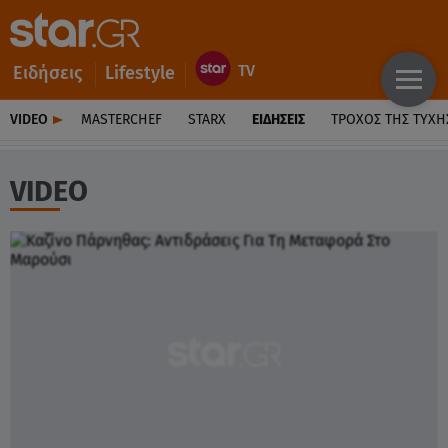
Ειδήσεις
Lifestyle
VIDEO
MASTERCHEF
STARX
ΕΙΔΉΣΕΙΣ
ΤΡΟΧΌΣ ΤΗΣ ΤΎΧΗ
VIDEO