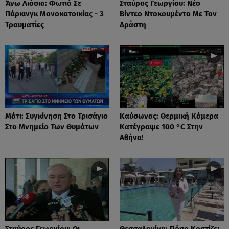
Άνω Λιόσια: Φωτιά Σε
Σταύρος Γεωργίου: Νέο
Πάρκινγκ Μονοκατοικίας - 3
Βίντεο Ντοκουμέντο Με Τον
Τραυματίες
Δράστη
Μάτι: Συγκίνηση Στο Τρισάγιο
Καύσωνας: Θερμική Κάμερα
Στο Μνημείο Των Θυμάτων
Κατέγραψε 100 °C Στην
Αθήνα!
Σταύρος Γεωργίου: Οι
Θεσσαλονίκη: Πόσο Κοστίζει