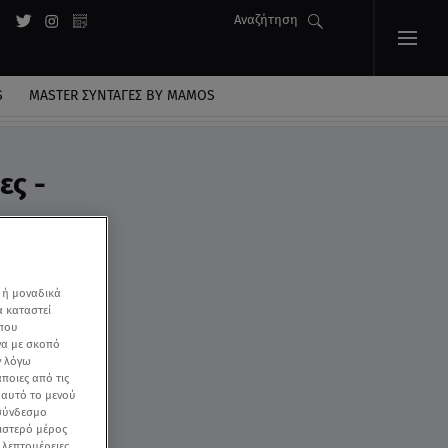
Αναζήτηση
S
MASTER ΣΥΝΤΑΓΈΣ BY MAMOS
ες -
 ή μοναδικά
α καταστεί
 που
να με σκοπό
ν λόγω
ποιες από τις
ε αυτό το μενού
 σύνδεσμο
ριστερό μέρος
ς λεπτομέρειες