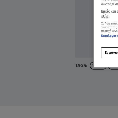
ανατρέξτε σ
Εμείς και
εξής:
Χρήση επακ
ταυτότητας.
περιεχόμενο
Κατάλογος 
Εμφάνισ
TAGS:
ΤΕΜΠΗ
ΤΡΑ