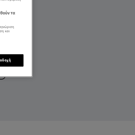
εθούν τα
αγνώριση
ση και
οδοχή
ΜΑ