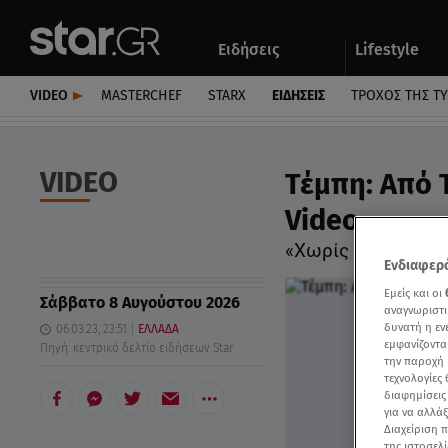
Αθλητικά
Quiz
Ειδήσεις
Lifestyle
Αυτοκίνητο
VIDEO
MASTERCHEF
STARX
ΕΙΔΉΣΕΙΣ
ΤΡΟΧΌΣ ΤΗΣ Τ
VIDEO
Τέμπη: Από 
Video
«Χωρίς δικλείδες
Ενδιαφερό
Εμείς και οι
Σάββατο 8 Αυγούστου 2026
αναγνωριστι
δυνατή η ε
06.03.23, 23:51
ΕΛΛΑΔΑ
εμφανίζοντα
Πηγή: κεντρικό δελτίο ειδήσεων Star
την παροχή 
τεχνολογίες
διαφημίσεις
για να αλλά
Διαχείριση 
της ιστοσελί