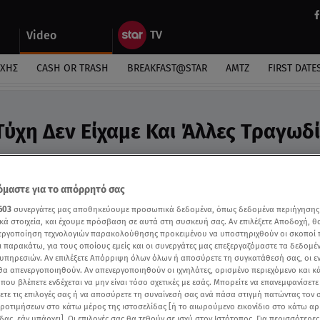
Video
ΎΧΗΣ
CASH OR TRASH
BREAKFAST@STAR
ΑΜΤΖ
FIRST DATE
Τύχη Δεν Είχαμε Και Άλλες Τραγωδί
 ασφαλείας τα δρομολόγια των τρένων»
μαστε για το απόρρητό σας
603
συνεργάτες μας αποθηκεύουμε προσωπικά δεδομένα, όπως δεδομένα περιήγησης
κά στοιχεία, και έχουμε πρόσβαση σε αυτά στη συσκευή σας. Αν επιλέξετε Αποδοχή, θ
νεργοποίηση τεχνολογιών παρακολούθησης προκειμένου να υποστηριχθούν οι σκοποί
ι παρακάτω, για τους οποίους εμείς και οι συνεργάτες μας επεξεργαζόμαστε τα δεδομέ
υπηρεσιών. Αν επιλέξετε Απόρριψη όλων όλων ή αποσύρετε τη συγκατάθεσή σας, οι ε
 θα απενεργοποιηθούν. Αν απενεργοποιηθούν οι ιχνηλάτες, ορισμένο περιεχόμενο και κά
 που βλέπετε ενδέχεται να μην είναι τόσο σχετικές με εσάς. Μπορείτε να επανεμφανίσετ
ξετε τις επιλογές σας ή να αποσύρετε τη συναίνεσή σας ανά πάσα στιγμή πατώντας τον
προτιμήσεων στο κάτω μέρος της ιστοσελίδας [ή το αιωρούμενο εικονίδιο στο κάτω α
δας, εάν υπάρχει]. Οι επιλογές σας θα τεθούν σε ισχύ στον Ιστότοπος. Για περισσότερε