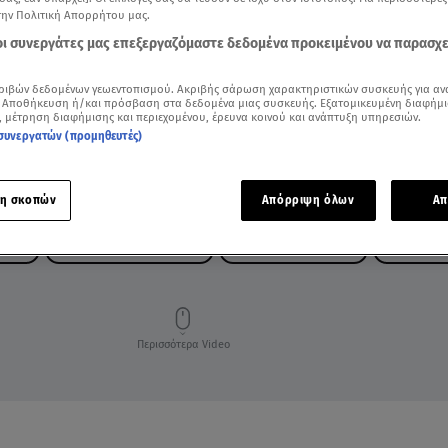
την Πολιτική Απορρήτου μας.
 οι συνεργάτες μας επεξεργαζόμαστε δεδομένα προκειμένου να παρασχ
ριβών δεδομένων γεωεντοπισμού. Ακριβής σάρωση χαρακτηριστικών συσκευής για αν
 Αποθήκευση ή/και πρόσβαση στα δεδομένα μιας συσκευής. Εξατομικευμένη διαφήμι
, μέτρηση διαφήμισης και περιεχομένου, έρευνα κοινού και ανάπτυξη υπηρεσιών.
συνεργατών (προμηθευτές)
η σκοπών
Απόρριψη όλων
Απ
ΓΩΔΙΑ
ΕΚΤΡΟΧΙΑΣΜΟΣ ΤΡΕΝΟΥ
ΣΥΓΚΡΟΥΣΗ ΤΡΕΝΩΝ
ΔΥΣΤΥΧΗ
Περισσότερα Video