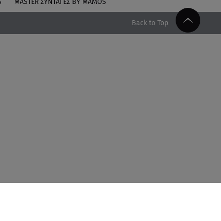
S
MASTER ΣΥΝΤΑΓΈΣ BY MAMOS
Back to Top