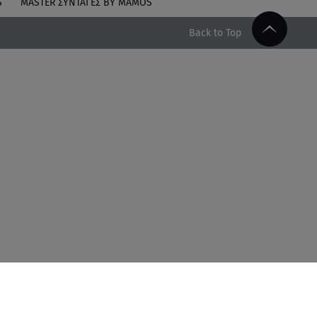
S
MASTER ΣΥΝΤΑΓΈΣ BY MAMOS
Back to Top