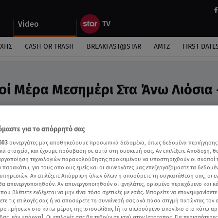
Video
ΎΧΗΣ
CASH OR TRASH
BREAKFAST@STAR
ΑΜΤΖ
FIRST DATE
ί Μέρα Μεσημέρι Στα Άνω Λιόσια 
τοκουμέντο
μαστε για το απόρρητό σας
603
συνεργάτες μας αποθηκεύουμε προσωπικά δεδομένα, όπως δεδομένα περιήγησης
κά στοιχεία, και έχουμε πρόσβαση σε αυτά στη συσκευή σας. Αν επιλέξετε Αποδοχή, θ
νεργοποίηση τεχνολογιών παρακολούθησης προκειμένου να υποστηριχθούν οι σκοποί
ι παρακάτω, για τους οποίους εμείς και οι συνεργάτες μας επεξεργαζόμαστε τα δεδομέ
υπηρεσιών. Αν επιλέξετε Απόρριψη όλων όλων ή αποσύρετε τη συγκατάθεσή σας, οι ε
 θα απενεργοποιηθούν. Αν απενεργοποιηθούν οι ιχνηλάτες, ορισμένο περιεχόμενο και κά
 που βλέπετε ενδέχεται να μην είναι τόσο σχετικές με εσάς. Μπορείτε να επανεμφανίσετ
ξετε τις επιλογές σας ή να αποσύρετε τη συναίνεσή σας ανά πάσα στιγμή πατώντας τον
προτιμήσεων στο κάτω μέρος της ιστοσελίδας [ή το αιωρούμενο εικονίδιο στο κάτω α
δας, εάν υπάρχει]. Οι επιλογές σας θα τεθούν σε ισχύ στον Ιστότοπος. Για περισσότερε