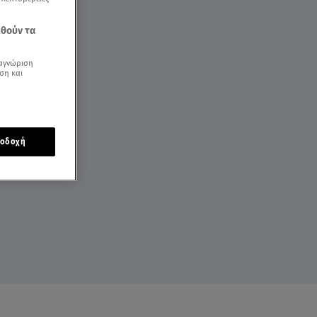
εθούν τα
αγνώριση
ση και
οδοχή