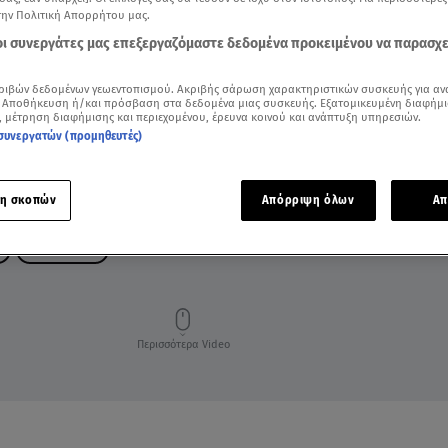
την Πολιτική Απορρήτου μας.
 οι συνεργάτες μας επεξεργαζόμαστε δεδομένα προκειμένου να παρασχ
ριβών δεδομένων γεωεντοπισμού. Ακριβής σάρωση χαρακτηριστικών συσκευής για αν
 Αποθήκευση ή/και πρόσβαση στα δεδομένα μιας συσκευής. Εξατομικευμένη διαφήμι
, μέτρηση διαφήμισης και περιεχομένου, έρευνα κοινού και ανάπτυξη υπηρεσιών.
συνεργατών (προμηθευτές)
η σκοπών
Απόρριψη όλων
Απ
Ι
ΑΝΩ ΛΙΟΣΙΑ
Περισσότερα Video