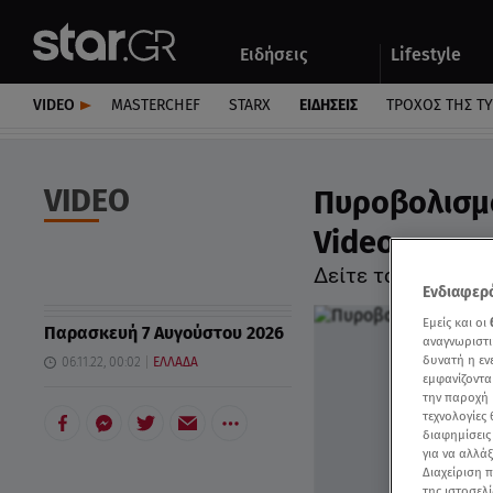
Αθλητικά
Quiz
Ειδήσεις
Lifestyle
Αυτοκίνητο
VIDEO
MASTERCHEF
STARX
ΕΙΔΉΣΕΙΣ
ΤΡΟΧΌΣ ΤΗΣ Τ
VIDEO
Πυροβολισμο
Video
Δείτε το βίντεο-ν
Ενδιαφερό
Εμείς και οι
Παρασκευή 7 Αυγούστου 2026
αναγνωριστι
δυνατή η ε
06.11.22, 00:02
ΕΛΛΑΔΑ
εμφανίζοντα
την παροχή 
τεχνολογίες
διαφημίσεις
για να αλλά
Διαχείριση 
της ιστοσελί