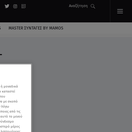
Αναζήτηση
S
MASTER ΣΥΝΤΑΓΈΣ BY MAMOS
-
 ή μοναδικά
α καταστεί
 που
να με σκοπό
ν λόγω
ποιες από τις
ε αυτό το μενού
 σύνδεσμο
ριστερό μέρος
ς λεπτομέρειες