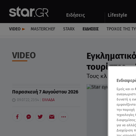
Αθλητικά
Quiz
Ειδήσεις
Lifestyle
Αυτοκίνητο
VIDEO
MASTERCHEF
STARX
ΕΙΔΉΣΕΙΣ
ΤΡΟΧΌΣ ΤΗΣ Τ
VIDEO
Εγκληματικό
τουρίστες -
Τους κλέβουν πορτ
Ενδιαφερό
Εμείς και οι
Παρασκευή 7 Αυγούστου 2026
αναγνωριστι
δυνατή η ε
09.07.22, 23:54
ΕΛΛΑΔΑ
εμφανίζοντα
την παροχή 
τεχνολογίες
διαφημίσεις
για να αλλά
Διαχείριση 
της ιστοσελί