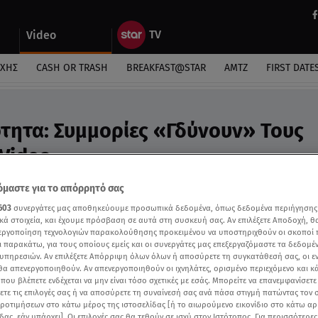
Video
ΎΧΗΣ
CASH OR TRASH
BREAKFAST@STAR
ΑΜΤΖ
FIRST DATE
τητα: Συμμορίες «Γδύνουν» Τους
 Video
οφόλια, κινητά και τσάντες
μαστε για το απόρρητό σας
603
συνεργάτες μας αποθηκεύουμε προσωπικά δεδομένα, όπως δεδομένα περιήγησης
κά στοιχεία, και έχουμε πρόσβαση σε αυτά στη συσκευή σας. Αν επιλέξετε Αποδοχή, θ
νεργοποίηση τεχνολογιών παρακολούθησης προκειμένου να υποστηριχθούν οι σκοποί
ι παρακάτω, για τους οποίους εμείς και οι συνεργάτες μας επεξεργαζόμαστε τα δεδομέ
υπηρεσιών. Αν επιλέξετε Απόρριψη όλων όλων ή αποσύρετε τη συγκατάθεσή σας, οι ε
 θα απενεργοποιηθούν. Αν απενεργοποιηθούν οι ιχνηλάτες, ορισμένο περιεχόμενο και κά
 που βλέπετε ενδέχεται να μην είναι τόσο σχετικές με εσάς. Μπορείτε να επανεμφανίσετ
ξετε τις επιλογές σας ή να αποσύρετε τη συναίνεσή σας ανά πάσα στιγμή πατώντας τον
προτιμήσεων στο κάτω μέρος της ιστοσελίδας [ή το αιωρούμενο εικονίδιο στο κάτω α
δας, εάν υπάρχει]. Οι επιλογές σας θα τεθούν σε ισχύ στον Ιστότοπος. Για περισσότερε