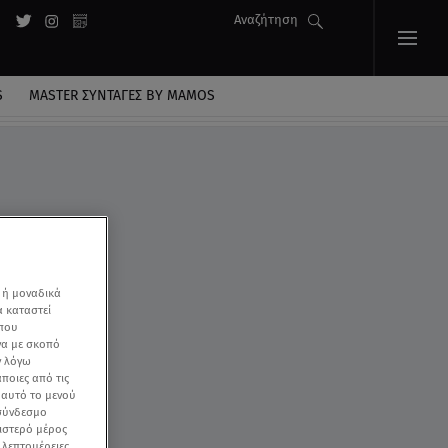
Αναζήτηση
S
MASTER ΣΥΝΤΑΓΈΣ BY MAMOS
 ή μοναδικά
α καταστεί
 που
να με σκοπό
ν λόγω
ποιες από τις
ε αυτό το μενού
 σύνδεσμο
ριστερό μέρος
ς λεπτομέρειες