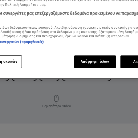
την Πολιτική Απορρήτου μας.
 οι συνεργάτες μας επεξεργαζόμαστε δεδομένα προκειμένου να παρασχ
ριβών δεδομένων γεωεντοπισμού. Ακριβής σάρωση χαρακτηριστικών συσκευής για αν
 Αποθήκευση ή/και πρόσβαση στα δεδομένα μιας συσκευής. Εξατομικευμένη διαφήμι
, μέτρηση διαφήμισης και περιεχομένου, έρευνα κοινού και ανάπτυξη υπηρεσιών.
συνεργατών (προμηθευτές)
η σκοπών
Απόρριψη όλων
Απ
ΗΤΑ
ΤΟΥΡΙΣΤΕΣ
ΚΛΟΠΕΣ
ΕΛΛΗΝΙΚΗ ΑΣΤΥΝΟΜΙΑ
Περισσότερα Video