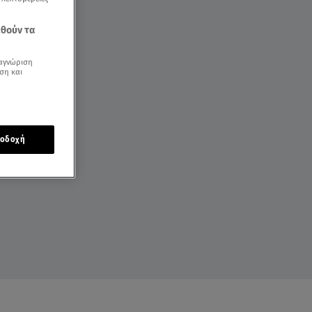
εθούν τα
αγνώριση
ση και
οδοχή