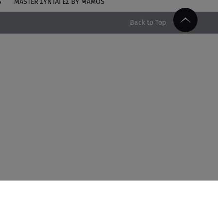
S
MASTER ΣΥΝΤΑΓΈΣ BY MAMOS
Back to Top