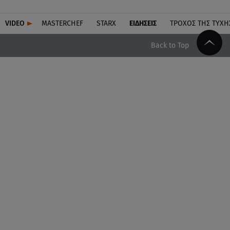
VIDEO
MASTERCHEF
STARX
ΕΙΔΉΣΕΙΣ
ΤΡΟΧΌΣ ΤΗΣ ΤΎΧΗ
Back to Top