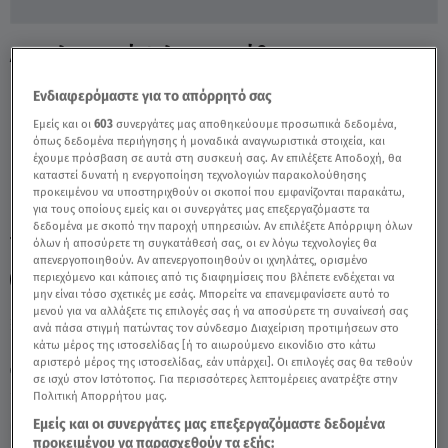
Αποκλειστικό: Όλη Η Κατάθεση Της
Ιατροδικαστή Χ. Τσάκωνα - Video
Ενδιαφερόμαστε για το απόρρητό σας
Εμείς και οι
603
συνεργάτες μας αποθηκεύουμε προσωπικά δεδομένα,
όπως δεδομένα περιήγησης ή μοναδικά αναγνωριστικά στοιχεία, και
έχουμε πρόσβαση σε αυτά στη συσκευή σας. Αν επιλέξετε Αποδοχή, θα
καταστεί δυνατή η ενεργοποίηση τεχνολογιών παρακολούθησης
προκειμένου να υποστηριχθούν οι σκοποί που εμφανίζονται παρακάτω,
για τους οποίους εμείς και οι συνεργάτες μας επεξεργαζόμαστε τα
δεδομένα με σκοπό την παροχή υπηρεσιών. Αν επιλέξετε Απόρριψη όλων
TAGS:
ΧΡΙΣΤΙΝΑ ΤΣΑΚΩΝΑ
ΑΛΗΘΕΙΕΣ ΜΕ ΤΗ ΖΗΝΑ
όλων ή αποσύρετε τη συγκατάθεσή σας, οι εν λόγω τεχνολογίες θα
απενεργοποιηθούν. Αν απενεργοποιηθούν οι ιχνηλάτες, ορισμένο
περιεχόμενο και κάποιες από τις διαφημίσεις που βλέπετε ενδέχεται να
ΠΑΤΡΑ
μην είναι τόσο σχετικές με εσάς. Μπορείτε να επανεμφανίσετε αυτό το
μενού για να αλλάξετε τις επιλογές σας ή να αποσύρετε τη συναίνεσή σας
ανά πάσα στιγμή πατώντας τον σύνδεσμο Διαχείριση προτιμήσεων στο
Κυριακή 9 Αυγούστου 2026
κάτω μέρος της ιστοσελίδας [ή το αιωρούμενο εικονίδιο στο κάτω
αριστερό μέρος της ιστοσελίδας, εάν υπάρχει]. Οι επιλογές σας θα τεθούν
07.07.22, 17:40
ΕΛΛΑΔΑ
σε ισχύ στον Ιστότοπος. Για περισσότερες λεπτομέρειες ανατρέξτε στην
Πολιτική Απορρήτου μας.
Εμείς και οι συνεργάτες μας επεξεργαζόμαστε δεδομένα
προκειμένου να παρασχεθούν τα εξής: