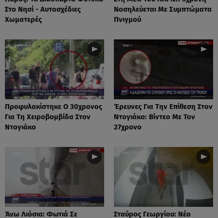
Στο Νησί - Αυτοσχέδιες
Νοσηλεύεται Με Συμπτώματα
Χωματερές
Πνιγμού
Προφυλακίστηκε Ο 30χρονος
Έρευνες Για Την Επίθεση Στον
Για Τη Χειροβομβίδα Στον
Ντογιάκο: Βίντεο Με Τον
Ντογιάκο
27χρονο
Άνω Λιόσια: Φωτιά Σε
Σταύρος Γεωργίου: Νέο