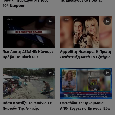
Φονική Πυρκαγιά Με Τους
Τις Επιλέγουν Οι Πολίτες
104 Νεκρούς
Νέα Απάτη ΔΕΔΔΗΕ: Κάνουμε
Αφροδίτη Νέστορα: H Πρώτη
Πρόβα Για Black Out
Συνέντευξη Μετά Το Εξιτήριο
Πόσο Κοστίζει Το Μπάνιο Σε
Επεισόδια Σε Ορκομωσία
Παραλία Της Αττικής
ΑΠΘ: Συγγενείς Έμειναν Έξω