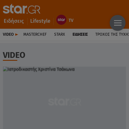
Ειδήσεις
Lifestyle
VIDEO
MASTERCHEF
STARX
ΕΙΔΉΣΕΙΣ
ΤΡΟΧΌΣ ΤΗΣ ΤΎΧΗ
VIDEO