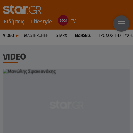
Ειδήσεις
Lifestyle
VIDEO
MASTERCHEF
STARX
ΕΙΔΉΣΕΙΣ
ΤΡΟΧΌΣ ΤΗΣ ΤΎΧΗ
VIDEO