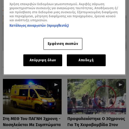
Χρήση επακριβών δεδομένων γεωεντοπισμού. Ακριβής σάρωση
ΟΛΑ ΤΑ ΒΙΝΤΕΟ
χαρακτηριστικών συσκευής για αναγνώριση ταυτότητας. Αποθήκευση ή/
και πρόσβαση στα δεδομένα μιας συσκευής. Εξατομικευμένη διαφήμιση
και περιεχόμενο, μέτρηση διαφήμισης και περιεχομένου, έρευνα κοινού
και ανάπτυξη υπηρεσιών.
Κατάλογος συνεργατών (προμηθευτές)
Εμφάνιση σκοπών
Πόρτο Ράφτη: Bίντεο
Πάρος: Τα Διάσπαρτα Φυτίλια
Απόρριψη όλων
Αποδοχή
Ντοκουμέντο Από Το
Στο Νησί - Αυτοσχέδιες
Θανατηφόρο Τροχαίο
Χωματερές
Στη ΜΕΘ Του ΠΑΓΝΗ 3χρονη -
Προφυλακίστηκε Ο 30χρονος
Νοσηλεύεται Με Συμπτώματα
Για Τη Χειροβομβίδα Στον