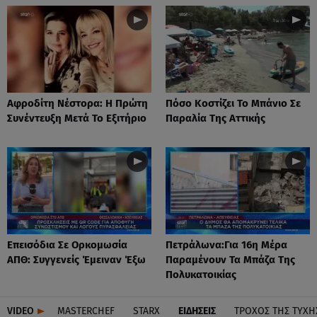
Αφροδίτη Νέστορα: H Πρώτη
Πόσο Κοστίζει Το Μπάνιο Σε
Συνέντευξη Μετά Το Εξιτήριο
Παραλία Της Αττικής
Επεισόδια Σε Ορκομωσία
Πετράλωνα:Για 16η Μέρα
ΑΠΘ: Συγγενείς Έμειναν Έξω
Παραμένουν Τα Μπάζα Της
Πολυκατοικίας
VIDEO
MASTERCHEF
STARX
ΕΙΔΉΣΕΙΣ
ΤΡΟΧΌΣ ΤΗΣ ΤΎΧΗ