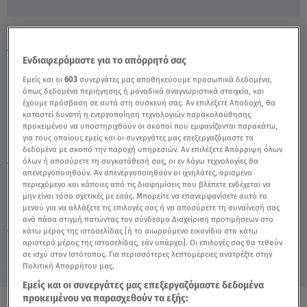
Πώς Θα Προστατεύσουμε Τους
Τραπεζικούς Λογαριασμούς Μας - Video
Ενδιαφερόμαστε για το απόρρητό σας
Εμείς και οι
603
συνεργάτες μας αποθηκεύουμε προσωπικά δεδομένα,
όπως δεδομένα περιήγησης ή μοναδικά αναγνωριστικά στοιχεία, και
έχουμε πρόσβαση σε αυτά στη συσκευή σας. Αν επιλέξετε Αποδοχή, θα
καταστεί δυνατή η ενεργοποίηση τεχνολογιών παρακολούθησης
προκειμένου να υποστηριχθούν οι σκοποί που εμφανίζονται παρακάτω,
για τους οποίους εμείς και οι συνεργάτες μας επεξεργαζόμαστε τα
δεδομένα με σκοπό την παροχή υπηρεσιών. Αν επιλέξετε Απόρριψη όλων
όλων ή αποσύρετε τη συγκατάθεσή σας, οι εν λόγω τεχνολογίες θα
TAGS:
ΜΑΝΩΛΗΣ ΣΦΑΚΙΑΝΑΚΗΣ
ΑΛΗΘΕΙΕΣ ΜΕ ΤΗ ΖΗΝΑ
απενεργοποιηθούν. Αν απενεργοποιηθούν οι ιχνηλάτες, ορισμένο
περιεχόμενο και κάποιες από τις διαφημίσεις που βλέπετε ενδέχεται να
μην είναι τόσο σχετικές με εσάς. Μπορείτε να επανεμφανίσετε αυτό το
μενού για να αλλάξετε τις επιλογές σας ή να αποσύρετε τη συναίνεσή σας
Πέμπτη 6 Αυγούστου 2026
ανά πάσα στιγμή πατώντας τον σύνδεσμο Διαχείριση προτιμήσεων στο
κάτω μέρος της ιστοσελίδας [ή το αιωρούμενο εικονίδιο στο κάτω
13.05.22, 18:10
ΕΛΛΑΔΑ
αριστερό μέρος της ιστοσελίδας, εάν υπάρχει]. Οι επιλογές σας θα τεθούν
σε ισχύ στον Ιστότοπος. Για περισσότερες λεπτομέρειες ανατρέξτε στην
Πολιτική Απορρήτου μας.
Εμείς και οι συνεργάτες μας επεξεργαζόμαστε δεδομένα
προκειμένου να παρασχεθούν τα εξής: