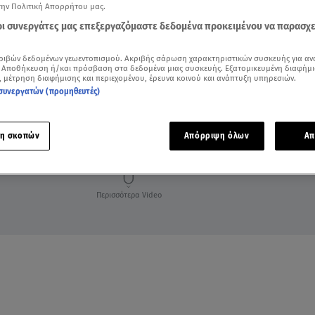
την Πολιτική Απορρήτου μας.
 οι συνεργάτες μας επεξεργαζόμαστε δεδομένα προκειμένου να παρασχ
ριβών δεδομένων γεωεντοπισμού. Ακριβής σάρωση χαρακτηριστικών συσκευής για αν
 Αποθήκευση ή/και πρόσβαση στα δεδομένα μιας συσκευής. Εξατομικευμένη διαφήμι
, μέτρηση διαφήμισης και περιεχομένου, έρευνα κοινού και ανάπτυξη υπηρεσιών.
συνεργατών (προμηθευτές)
η σκοπών
Απόρριψη όλων
Απ
Περισσότερα Video