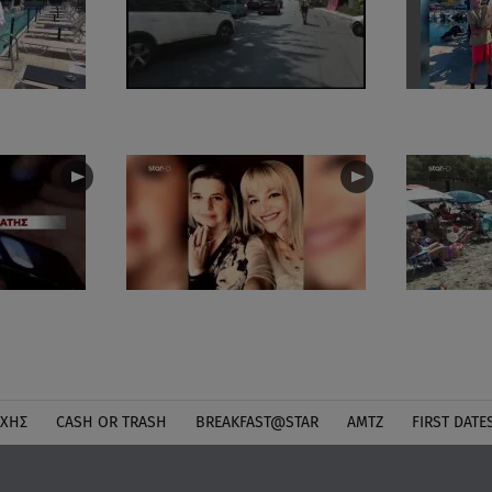
ΎΧΗΣ
CASH OR TRASH
BREAKFAST@STAR
ΑΜΤΖ
FIRST DATE