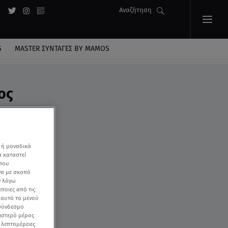
Αναζήτηση
S
MASTER ΣΥΝΤΑΓΈΣ BY MAMOS
ος
 ή μοναδικά
α καταστεί
 που
να με σκοπό
ν λόγω
ποιες από τις
ε αυτό το μενού
 σύνδεσμο
ριστερό μέρος
ς λεπτομέρειες