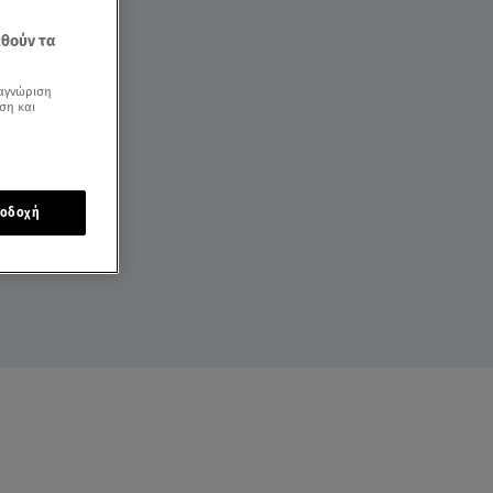
εθούν τα
αγνώριση
ση και
οδοχή