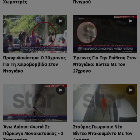
Χωματερές
Πνιγμού
Προφυλακίστηκε Ο 30χρονος
Έρευνες Για Την Επίθεση Στον
Για Τη Χειροβομβίδα Στον
Ντογιάκο: Βίντεο Με Τον
Ντογιάκο
27χρονο
Άνω Λιόσια: Φωτιά Σε
Σταύρος Γεωργίου: Νέο
Πάρκινγκ Μονοκατοικίας - 3
Βίντεο Ντοκουμέντο Με Τον
Τραυματίες
Δράστη