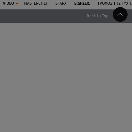
VIDEO
MASTERCHEF
STARX
ΕΙΔΉΣΕΙΣ
ΤΡΟΧΌΣ ΤΗΣ ΤΎΧΗ
Back to Top