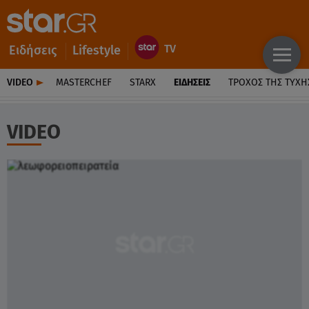
Ειδήσεις
Lifestyle
VIDEO
MASTERCHEF
STARX
ΕΙΔΉΣΕΙΣ
ΤΡΟΧΌΣ ΤΗΣ ΤΎΧΗ
VIDEO