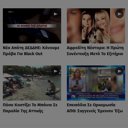
Νέα Απάτη ΔΕΔΔΗΕ: Κάνουμε
Αφροδίτη Νέστορα: H Πρώτη
Πρόβα Για Black Out
Συνέντευξη Μετά Το Εξιτήριο
Πόσο Κοστίζει Το Μπάνιο Σε
Επεισόδια Σε Ορκομωσία
Παραλία Της Αττικής
ΑΠΘ: Συγγενείς Έμειναν Έξω