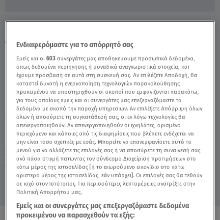
Εντυπωσιακή Επίδειξη Δυνάμεων από το
Λιμενικό Σώμα - Video
Ενδιαφερόμαστε για το απόρρητό σας
Εμείς και οι
603
συνεργάτες μας αποθηκεύουμε προσωπικά δεδομένα,
όπως δεδομένα περιήγησης ή μοναδικά αναγνωριστικά στοιχεία, και
έχουμε πρόσβαση σε αυτά στη συσκευή σας. Αν επιλέξετε Αποδοχή, θα
καταστεί δυνατή η ενεργοποίηση τεχνολογιών παρακολούθησης
προκειμένου να υποστηριχθούν οι σκοποί που εμφανίζονται παρακάτω,
για τους οποίους εμείς και οι συνεργάτες μας επεξεργαζόμαστε τα
δεδομένα με σκοπό την παροχή υπηρεσιών. Αν επιλέξετε Απόρριψη όλων
όλων ή αποσύρετε τη συγκατάθεσή σας, οι εν λόγω τεχνολογίες θα
TAGS:
ΛΙΜΕΝΙΚΟ
απενεργοποιηθούν. Αν απενεργοποιηθούν οι ιχνηλάτες, ορισμένο
περιεχόμενο και κάποιες από τις διαφημίσεις που βλέπετε ενδέχεται να
μην είναι τόσο σχετικές με εσάς. Μπορείτε να επανεμφανίσετε αυτό το
μενού για να αλλάξετε τις επιλογές σας ή να αποσύρετε τη συναίνεσή σας
Σάββατο 8 Αυγούστου 2026
ανά πάσα στιγμή πατώντας τον σύνδεσμο Διαχείριση προτιμήσεων στο
18.11.21, 23:39
ΕΛΛΑΔΑ
κάτω μέρος της ιστοσελίδας [ή το αιωρούμενο εικονίδιο στο κάτω
αριστερό μέρος της ιστοσελίδας, εάν υπάρχει]. Οι επιλογές σας θα τεθούν
σε ισχύ στον Ιστότοπος. Για περισσότερες λεπτομέρειες ανατρέξτε στην
Πολιτική Απορρήτου μας.
Εμείς και οι συνεργάτες μας επεξεργαζόμαστε δεδομένα
προκειμένου να παρασχεθούν τα εξής: