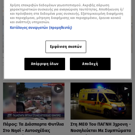
Χρήση επακριβών δεδομένων γεωεντοπισμού. Ακριβής σάρωση
ΟΛΑ ΤΑ ΒΙΝΤΕΟ
χαρακτηριστικών συσκευής για αναγνώριση ταυτότητας. Αποθήκευση ή/
και πρόσβαση στα δεδομένα μιας συσκευής. Εξατομικευμένη διαφήμιση
και περιεχόμενο, μέτρηση διαφήμισης και περιεχομένου, έρευνα κοινού
και ανάπτυξη υπηρεσιών.
Κατάλογος συνεργατών (προμηθευτές)
Εμφάνιση σκοπών
Φωτιές: Στάχτη Το Πράσινο
Πόρτο Ράφτη: Bίντεο
Στολίδι Της Δυτικής Αττικής
Ντοκουμέντο Από Το
Απόρριψη όλων
Αποδοχή
Θανατηφόρο Τροχαίο
Πάρος: Τα Διάσπαρτα Φυτίλια
Στη ΜΕΘ Του ΠΑΓΝΗ 3χρονη -
Στο Νησί - Αυτοσχέδιες
Νοσηλεύεται Με Συμπτώματα