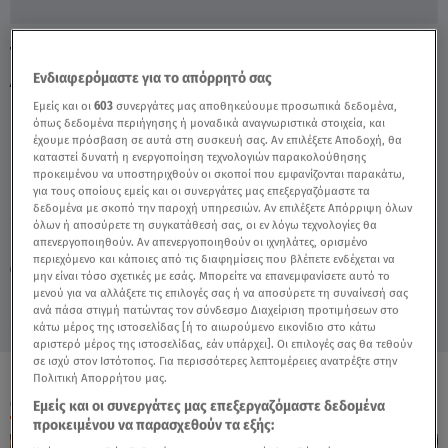
Τρίκαλα: Τι Λέει Ο δικηγόρος Του
Αστυνομικού - Video
Ενδιαφερόμαστε για το απόρρητό σας
Εμείς και οι
603
συνεργάτες μας αποθηκεύουμε προσωπικά δεδομένα,
όπως δεδομένα περιήγησης ή μοναδικά αναγνωριστικά στοιχεία, και
έχουμε πρόσβαση σε αυτά στη συσκευή σας. Αν επιλέξετε Αποδοχή, θα
καταστεί δυνατή η ενεργοποίηση τεχνολογιών παρακολούθησης
προκειμένου να υποστηριχθούν οι σκοποί που εμφανίζονται παρακάτω,
για τους οποίους εμείς και οι συνεργάτες μας επεξεργαζόμαστε τα
δεδομένα με σκοπό την παροχή υπηρεσιών. Αν επιλέξετε Απόρριψη όλων
όλων ή αποσύρετε τη συγκατάθεσή σας, οι εν λόγω τεχνολογίες θα
Παρασκευή 7 Αυγούστου 2026
απενεργοποιηθούν. Αν απενεργοποιηθούν οι ιχνηλάτες, ορισμένο
περιεχόμενο και κάποιες από τις διαφημίσεις που βλέπετε ενδέχεται να
15.11.21, 16:55
ΕΛΛΑΔΑ
μην είναι τόσο σχετικές με εσάς. Μπορείτε να επανεμφανίσετε αυτό το
μενού για να αλλάξετε τις επιλογές σας ή να αποσύρετε τη συναίνεσή σας
ανά πάσα στιγμή πατώντας τον σύνδεσμο Διαχείριση προτιμήσεων στο
κάτω μέρος της ιστοσελίδας [ή το αιωρούμενο εικονίδιο στο κάτω
αριστερό μέρος της ιστοσελίδας, εάν υπάρχει]. Οι επιλογές σας θα τεθούν
σε ισχύ στον Ιστότοπος. Για περισσότερες λεπτομέρειες ανατρέξτε στην
Πολιτική Απορρήτου μας.
ΟΛΑ ΤΑ ΒΙΝΤΕΟ
Εμείς και οι συνεργάτες μας επεξεργαζόμαστε δεδομένα
προκειμένου να παρασχεθούν τα εξής: