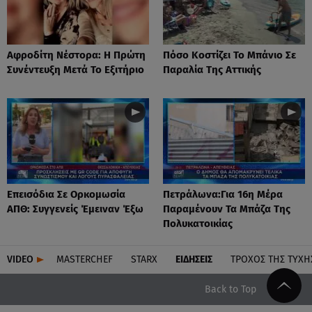
Αφροδίτη Νέστορα: H Πρώτη
Πόσο Κοστίζει Το Μπάνιο Σε
Συνέντευξη Μετά Το Εξιτήριο
Παραλία Της Αττικής
Επεισόδια Σε Ορκομωσία
Πετράλωνα:Για 16η Μέρα
ΑΠΘ: Συγγενείς Έμειναν Έξω
Παραμένουν Τα Μπάζα Της
Πολυκατοικίας
VIDEO
MASTERCHEF
STARX
ΕΙΔΉΣΕΙΣ
ΤΡΟΧΌΣ ΤΗΣ ΤΎΧΗ
Back to Top