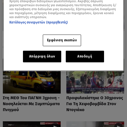
Χρήση επακριβών δεδομένων γεωεντοπισμού. Ακριβής σάρωση
χαρακτηριστικών συσκευής για αναγνώριση ταυτότητας. Αποθήκευση ή/
και πρόσβαση στα δεδομένα μιας συσκευής. Εξατομικευμένη διαφήμιση
και περιεχόμενο, μέτρηση διαφήμισης και περιεχομένου, έρευνα κοινού
και ανάπτυξη υπηρεσιών.
Κατάλογος συνεργατών (προμηθευτές)
Πόρτο Ράφτη: Bίντεο
Πάρος: Τα Διάσπαρτα Φυτίλια
Εμφάνιση σκοπών
Ντοκουμέντο Από Το
Στο Νησί - Αυτοσχέδιες
Θανατηφόρο Τροχαίο
Χωματερές
Απόρριψη όλων
Αποδοχή
Στη ΜΕΘ Του ΠΑΓΝΗ 3χρονη -
Προφυλακίστηκε Ο 30χρονος
Νοσηλεύεται Με Συμπτώματα
Για Τη Χειροβομβίδα Στον
Πνιγμού
Ντογιάκο