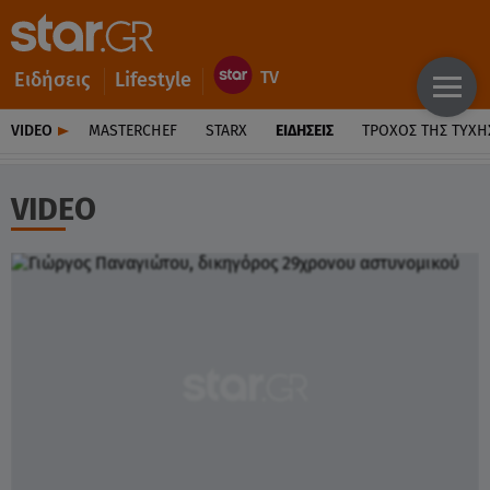
Ειδήσεις
Lifestyle
VIDEO
MASTERCHEF
STARX
ΕΙΔΉΣΕΙΣ
ΤΡΟΧΌΣ ΤΗΣ ΤΎΧΗ
VIDEO