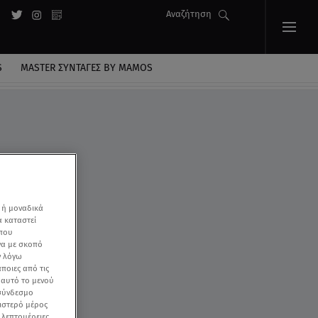
Αναζήτηση
S
MASTER ΣΥΝΤΑΓΈΣ BY MAMOS
 κατάληψη
 ή μοναδικά
α καταστεί
 που
να με σκοπό
ν λόγω
ποιες από τις
ε αυτό το μενού
 σύνδεσμο
ριστερό μέρος
ς λεπτομέρειες