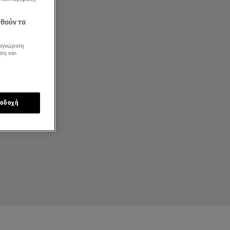
εθούν τα
αγνώριση
ση και
οδοχή