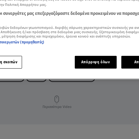
την Πολιτική Απορρήτου μας.
 οι συνεργάτες μας επεξεργαζόμαστε δεδομένα προκειμένου να παρασχ
ριβών δεδομένων γεωεντοπισμού. Ακριβής σάρωση χαρακτηριστικών συσκευής για αν
 Αποθήκευση ή/και πρόσβαση στα δεδομένα μιας συσκευής. Εξατομικευμένη διαφήμι
, μέτρηση διαφήμισης και περιεχομένου, έρευνα κοινού και ανάπτυξη υπηρεσιών.
συνεργατών (προμηθευτές)
η σκοπών
Απόρριψη όλων
Απ
ΣΣΑΛΟΝΙΚΗ
ΓΑΛΑΤΣΙ
ΚΑΤΑΛΗΨΕΙΣ ΣΧΟΛΕΙΑ
Περισσότερα Video