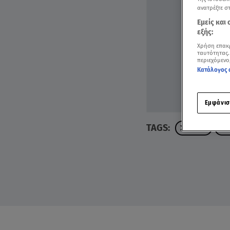
ανατρέξτε σ
Εμείς και
εξής:
Χρήση επακ
ταυτότητας.
περιεχόμενο
Κατάλογος 
Εμφάνισ
TAGS:
ΣΧΟΛΕΙΑ
ΘΕ