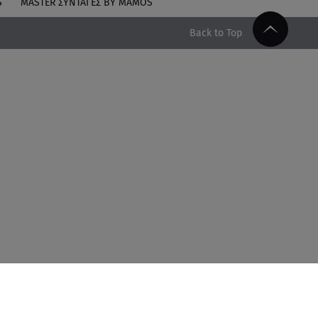
S
MASTER ΣΥΝΤΑΓΈΣ BY MAMOS
Back to Top