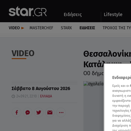
Αθλητικά
Quiz
Ειδήσεις
Lifestyle
Αυτοκίνητο
VIDEO
MASTERCHEF
STARX
ΕΙΔΉΣΕΙΣ
ΤΡΟΧΌΣ ΤΗΣ Τ
VIDEO
Θεσσαλονίκη
Κατάληψη - 
Ο0 δήμαρχος Γαλατ
Ενδιαφερό
Εμείς και οι
Σάββατο 8 Αυγούστου 2026
αναγνωριστι
δυνατή η ε
24.09.21, 22:10
ΕΛΛΑΔΑ
εμφανίζοντα
την παροχή 
τεχνολογίες
διαφημίσεις
για να αλλά
Διαχείριση 
της ιστοσελί