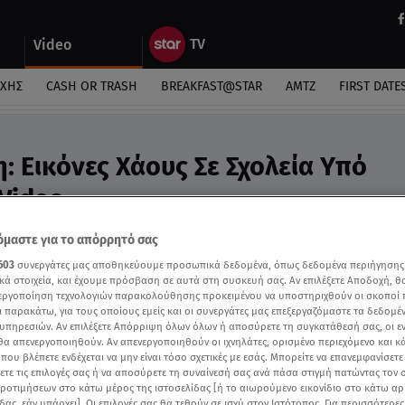
Video
ΎΧΗΣ
CASH OR TRASH
BREAKFAST@STAR
ΑΜΤΖ
FIRST DATE
: Εικόνες Χάους Σε Σχολεία Υπό
Video
σίου παρενέβει σε σχολείο και έβαλε τέλος στην
μαστε για το απόρρητό σας
603
συνεργάτες μας αποθηκεύουμε προσωπικά δεδομένα, όπως δεδομένα περιήγησης
κά στοιχεία, και έχουμε πρόσβαση σε αυτά στη συσκευή σας. Αν επιλέξετε Αποδοχή, θ
νεργοποίηση τεχνολογιών παρακολούθησης προκειμένου να υποστηριχθούν οι σκοποί
ι παρακάτω, για τους οποίους εμείς και οι συνεργάτες μας επεξεργαζόμαστε τα δεδομέ
υπηρεσιών. Αν επιλέξετε Απόρριψη όλων όλων ή αποσύρετε τη συγκατάθεσή σας, οι ε
 θα απενεργοποιηθούν. Αν απενεργοποιηθούν οι ιχνηλάτες, ορισμένο περιεχόμενο και κά
 που βλέπετε ενδέχεται να μην είναι τόσο σχετικές με εσάς. Μπορείτε να επανεμφανίσετ
ξετε τις επιλογές σας ή να αποσύρετε τη συναίνεσή σας ανά πάσα στιγμή πατώντας τον
προτιμήσεων στο κάτω μέρος της ιστοσελίδας [ή το αιωρούμενο εικονίδιο στο κάτω α
δας, εάν υπάρχει]. Οι επιλογές σας θα τεθούν σε ισχύ στον Ιστότοπος. Για περισσότερε