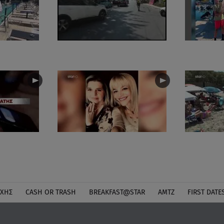
ΎΧΗΣ
CASH OR TRASH
BREAKFAST@STAR
ΑΜΤΖ
FIRST DATE