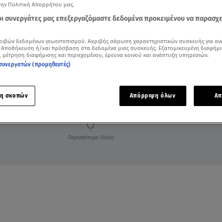
την Πολιτική Απορρήτου μας.
 οι συνεργάτες μας επεξεργαζόμαστε δεδομένα προκειμένου να παρασχ
ριβών δεδομένων γεωεντοπισμού. Ακριβής σάρωση χαρακτηριστικών συσκευής για αν
 Αποθήκευση ή/και πρόσβαση στα δεδομένα μιας συσκευής. Εξατομικευμένη διαφήμι
, μέτρηση διαφήμισης και περιεχομένου, έρευνα κοινού και ανάπτυξη υπηρεσιών.
συνεργατών (προμηθευτές)
η σκοπών
Απόρριψη όλων
Απ
Περισσότερα Video