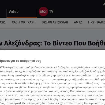
Video
ΎΧΗΣ
CASH OR TRASH
BREAKFAST@STAR
ΑΜΤΖ
FIRST DATE
ν Αλεξάνδρας: Το Βίντεο Που Βοήθ
Video
έσσερα άτομα
μαστε για το απόρρητό σας
603
συνεργάτες μας αποθηκεύουμε προσωπικά δεδομένα, όπως δεδομένα περιήγησης
κά στοιχεία, και έχουμε πρόσβαση σε αυτά στη συσκευή σας. Αν επιλέξετε Αποδοχή, θ
νεργοποίηση τεχνολογιών παρακολούθησης προκειμένου να υποστηριχθούν οι σκοποί
ι παρακάτω, για τους οποίους εμείς και οι συνεργάτες μας επεξεργαζόμαστε τα δεδομέ
υπηρεσιών. Αν επιλέξετε Απόρριψη όλων όλων ή αποσύρετε τη συγκατάθεσή σας, οι ε
 θα απενεργοποιηθούν. Αν απενεργοποιηθούν οι ιχνηλάτες, ορισμένο περιεχόμενο και κά
 που βλέπετε ενδέχεται να μην είναι τόσο σχετικές με εσάς. Μπορείτε να επανεμφανίσετ
ξετε τις επιλογές σας ή να αποσύρετε τη συναίνεσή σας ανά πάσα στιγμή πατώντας τον
προτιμήσεων στο κάτω μέρος της ιστοσελίδας [ή το αιωρούμενο εικονίδιο στο κάτω α
δας, εάν υπάρχει]. Οι επιλογές σας θα τεθούν σε ισχύ στον Ιστότοπος. Για περισσότερε