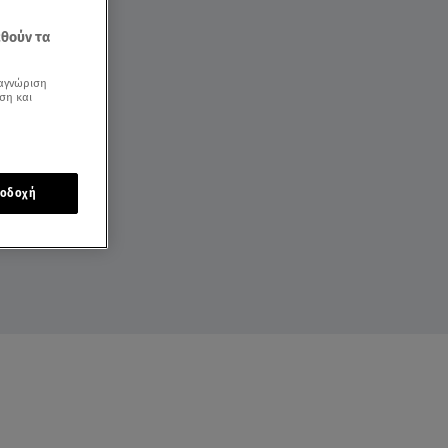
εθούν τα
αγνώριση
ση και
οδοχή