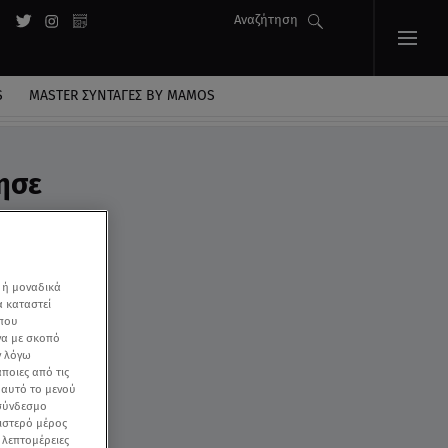
Αναζήτηση
S
MASTER ΣΥΝΤΑΓΈΣ BY MAMOS
ησε
 ή μοναδικά
α καταστεί
 που
να με σκοπό
ν λόγω
ποιες από τις
ε αυτό το μενού
 σύνδεσμο
ριστερό μέρος
ς λεπτομέρειες