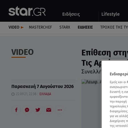
Αθλητικά
Quiz
Ειδήσεις
Lifestyle
Αυτοκίνητο
VIDEO
MASTERCHEF
STARX
ΕΙΔΉΣΕΙΣ
ΤΡΟΧΌΣ ΤΗΣ Τ
VIDEO
Επίθεση στη
Τις Αρχές - 
Συνελλήφθησαν τ
Ενδιαφερό
Εμείς και οι
Παρασκευή 7 Αυγούστου 2026
αναγνωριστι
δυνατή η ε
22.09.21, 22:38
ΕΛΛΑΔΑ
εμφανίζοντα
την παροχή 
τεχνολογίες
διαφημίσεις
για να αλλά
Διαχείριση 
της ιστοσελί