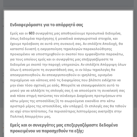
Μανώλης Σφακιανάκης: Διεθνής Απάτη Στο
Διαδίκτυο - Video
Ενδιαφερόμαστε για το απόρρητό σας
Εμείς και οι
603
συνεργάτες μας αποθηκεύουμε προσωπικά δεδομένα,
όπως δεδομένα περιήγησης ή μοναδικά αναγνωριστικά στοιχεία, και
έχουμε πρόσβαση σε αυτά στη συσκευή σας. Αν επιλέξετε Αποδοχή, θα
καταστεί δυνατή η ενεργοποίηση τεχνολογιών παρακολούθησης
προκειμένου να υποστηριχθούν οι σκοποί που εμφανίζονται παρακάτω,
για τους οποίους εμείς και οι συνεργάτες μας επεξεργαζόμαστε τα
δεδομένα με σκοπό την παροχή υπηρεσιών. Αν επιλέξετε Απόρριψη όλων
όλων ή αποσύρετε τη συγκατάθεσή σας, οι εν λόγω τεχνολογίες θα
Σάββατο 8 Αυγούστου 2026
απενεργοποιηθούν. Αν απενεργοποιηθούν οι ιχνηλάτες, ορισμένο
περιεχόμενο και κάποιες από τις διαφημίσεις που βλέπετε ενδέχεται να
25.06.21, 17:20
ΕΛΛΑΔΑ
μην είναι τόσο σχετικές με εσάς. Μπορείτε να επανεμφανίσετε αυτό το
μενού για να αλλάξετε τις επιλογές σας ή να αποσύρετε τη συναίνεσή σας
ανά πάσα στιγμή πατώντας τον σύνδεσμο Διαχείριση προτιμήσεων στο
κάτω μέρος της ιστοσελίδας [ή το αιωρούμενο εικονίδιο στο κάτω
αριστερό μέρος της ιστοσελίδας, εάν υπάρχει]. Οι επιλογές σας θα τεθούν
σε ισχύ στον Ιστότοπος. Για περισσότερες λεπτομέρειες ανατρέξτε στην
Πολιτική Απορρήτου μας.
ΟΛΑ ΤΑ ΒΙΝΤΕΟ
Εμείς και οι συνεργάτες μας επεξεργαζόμαστε δεδομένα
προκειμένου να παρασχεθούν τα εξής: