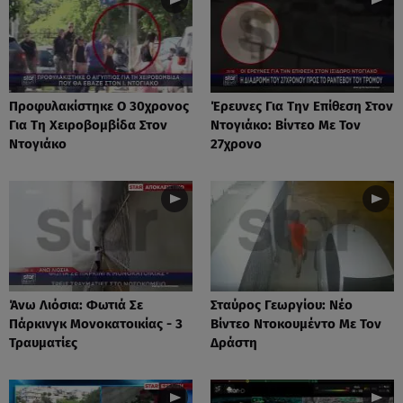
Προφυλακίστηκε Ο 30χρονος
Έρευνες Για Την Επίθεση Στον
Για Τη Χειροβομβίδα Στον
Ντογιάκο: Βίντεο Με Τον
Ντογιάκο
27χρονο
Άνω Λιόσια: Φωτιά Σε
Σταύρος Γεωργίου: Νέο
Πάρκινγκ Μονοκατοικίας - 3
Βίντεο Ντοκουμέντο Με Τον
Τραυματίες
Δράστη