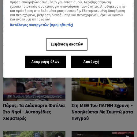
Χρήση επακριβών δεδομένων γεωεντοπισμού. Ακριβής σάρωση
χαρακτηριστικών συσκευής για αναγνώριση ταυτότητας. Αποθήκευση ή/
και πρόσβαση στα δεδομένα μιας συσκευής. Εξατομικευμένη διαφήμιση
και περιεχόμενο, μέτρηση διαφήμισης και περιεχομένου, έρευνα κοινού
και ανάπτυξη υπηρεσιών.
Κατάλογος συνεργατών (προμηθευτές)
Φωτιές: Στάχτη Το Πράσινο
Πόρτο Ράφτη: Bίντεο
Στολίδι Της Δυτικής Αττικής
Ντοκουμέντο Από Το
Εμφάνιση σκοπών
Θανατηφόρο Τροχαίο
Απόρριψη όλων
Αποδοχή
Πάρος: Τα Διάσπαρτα Φυτίλια
Στη ΜΕΘ Του ΠΑΓΝΗ 3χρονη -
Στο Νησί - Αυτοσχέδιες
Νοσηλεύεται Με Συμπτώματα
Χωματερές
Πνιγμού