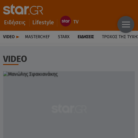
Ειδήσεις
Lifestyle
VIDEO
MASTERCHEF
STARX
ΕΙΔΉΣΕΙΣ
ΤΡΟΧΌΣ ΤΗΣ ΤΎΧΗ
VIDEO