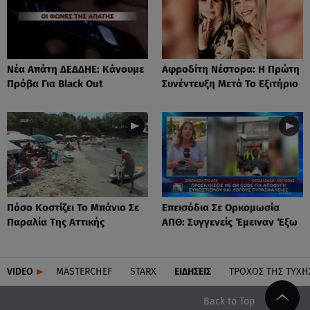
Νέα Απάτη ΔΕΔΔΗΕ: Κάνουμε
Αφροδίτη Νέστορα: H Πρώτη
Πρόβα Για Black Out
Συνέντευξη Μετά Το Εξιτήριο
Πόσο Κοστίζει Το Μπάνιο Σε
Επεισόδια Σε Ορκομωσία
Παραλία Της Αττικής
ΑΠΘ: Συγγενείς Έμειναν Έξω
VIDEO
MASTERCHEF
STARX
ΕΙΔΉΣΕΙΣ
ΤΡΟΧΌΣ ΤΗΣ ΤΎΧΗ
Back to Top