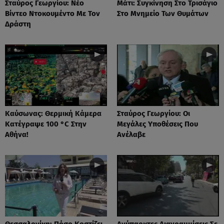
Σταύρος Γεωργίου: Νέο
Μάτι: Συγκίνηση Στο Τρισάγιο
Βίντεο Ντοκουμέντο Με Τον
Στο Μνημείο Των Θυμάτων
Δράστη
Καύσωνας: Θερμική Κάμερα
Σταύρος Γεωργίου: Οι
Κατέγραψε 100 °C Στην
Μεγάλες Υποθέσεις Που
Αθήνα!
Ανέλαβε
Θεσσαλονίκη: Πόσο Κοστίζει
Ανύπαρκτες Διαγραμμίσεις Σε