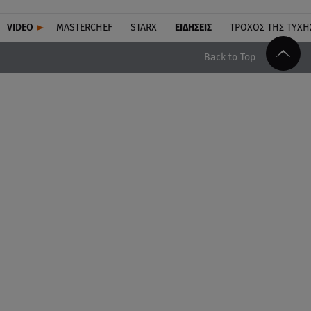
VIDEO
MASTERCHEF
STARX
ΕΙΔΉΣΕΙΣ
ΤΡΟΧΌΣ ΤΗΣ ΤΎΧΗ
Back to Top