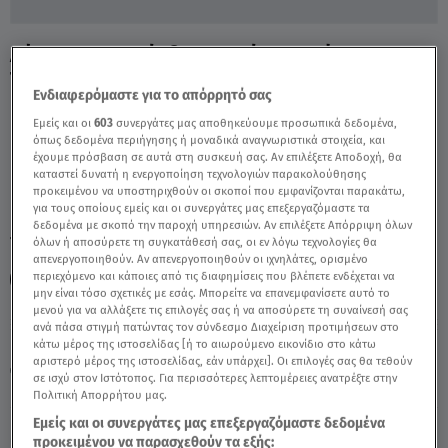
Δήμητρα Της Λέσβου: Τι Λένε Οι Κάτοικοι
Του Νησιού - Video
Ενδιαφερόμαστε για το απόρρητό σας
Εμείς και οι
603
συνεργάτες μας αποθηκεύουμε προσωπικά δεδομένα,
όπως δεδομένα περιήγησης ή μοναδικά αναγνωριστικά στοιχεία, και
έχουμε πρόσβαση σε αυτά στη συσκευή σας. Αν επιλέξετε Αποδοχή, θα
καταστεί δυνατή η ενεργοποίηση τεχνολογιών παρακολούθησης
προκειμένου να υποστηριχθούν οι σκοποί που εμφανίζονται παρακάτω,
για τους οποίους εμείς και οι συνεργάτες μας επεξεργαζόμαστε τα
δεδομένα με σκοπό την παροχή υπηρεσιών. Αν επιλέξετε Απόρριψη όλων
TAGS:
όλων ή αποσύρετε τη συγκατάθεσή σας, οι εν λόγω τεχνολογίες θα
ΔΗΜΗΤΡΑ ΤΗΣ ΛΕΣΒΟΥ
ΔΗΜΗΤΡΗΣ ΚΑΛΟΓΙΑΝΝΗΣ
απενεργοποιηθούν. Αν απενεργοποιηθούν οι ιχνηλάτες, ορισμένο
περιεχόμενο και κάποιες από τις διαφημίσεις που βλέπετε ενδέχεται να
ΑΛΗΘΕΙΕΣ ΜΕ ΤΗ ΖΗΝΑ
ΕΞΑΦΑΝΙΣΗ
μην είναι τόσο σχετικές με εσάς. Μπορείτε να επανεμφανίσετε αυτό το
μενού για να αλλάξετε τις επιλογές σας ή να αποσύρετε τη συναίνεσή σας
ανά πάσα στιγμή πατώντας τον σύνδεσμο Διαχείριση προτιμήσεων στο
Παρασκευή 7 Αυγούστου 2026
κάτω μέρος της ιστοσελίδας [ή το αιωρούμενο εικονίδιο στο κάτω
αριστερό μέρος της ιστοσελίδας, εάν υπάρχει]. Οι επιλογές σας θα τεθούν
14.06.21, 19:36
ΕΛΛΑΔΑ
σε ισχύ στον Ιστότοπος. Για περισσότερες λεπτομέρειες ανατρέξτε στην
Πηγή: Αλήθειες με τη Ζήνα
Πολιτική Απορρήτου μας.
Εμείς και οι συνεργάτες μας επεξεργαζόμαστε δεδομένα
προκειμένου να παρασχεθούν τα εξής: