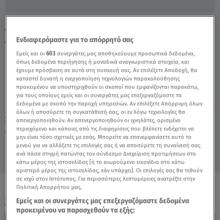
Δολοφονία Παιδοψυχιάτρου: Τι Ζητούν Τα
Αδέλφια Της 45χρονης - Video
Ενδιαφερόμαστε για το απόρρητό σας
Εμείς και οι
603
συνεργάτες μας αποθηκεύουμε προσωπικά δεδομένα,
όπως δεδομένα περιήγησης ή μοναδικά αναγνωριστικά στοιχεία, και
έχουμε πρόσβαση σε αυτά στη συσκευή σας. Αν επιλέξετε Αποδοχή, θα
καταστεί δυνατή η ενεργοποίηση τεχνολογιών παρακολούθησης
προκειμένου να υποστηριχθούν οι σκοποί που εμφανίζονται παρακάτω,
για τους οποίους εμείς και οι συνεργάτες μας επεξεργαζόμαστε τα
δεδομένα με σκοπό την παροχή υπηρεσιών. Αν επιλέξετε Απόρριψη όλων
όλων ή αποσύρετε τη συγκατάθεσή σας, οι εν λόγω τεχνολογίες θα
Σάββατο 8 Αυγούστου 2026
απενεργοποιηθούν. Αν απενεργοποιηθούν οι ιχνηλάτες, ορισμένο
περιεχόμενο και κάποιες από τις διαφημίσεις που βλέπετε ενδέχεται να
08.06.21, 17:00
ΕΛΛΑΔΑ
μην είναι τόσο σχετικές με εσάς. Μπορείτε να επανεμφανίσετε αυτό το
μενού για να αλλάξετε τις επιλογές σας ή να αποσύρετε τη συναίνεσή σας
ανά πάσα στιγμή πατώντας τον σύνδεσμο Διαχείριση προτιμήσεων στο
κάτω μέρος της ιστοσελίδας [ή το αιωρούμενο εικονίδιο στο κάτω
αριστερό μέρος της ιστοσελίδας, εάν υπάρχει]. Οι επιλογές σας θα τεθούν
σε ισχύ στον Ιστότοπος. Για περισσότερες λεπτομέρειες ανατρέξτε στην
Πολιτική Απορρήτου μας.
ΟΛΑ ΤΑ ΒΙΝΤΕΟ
Εμείς και οι συνεργάτες μας επεξεργαζόμαστε δεδομένα
προκειμένου να παρασχεθούν τα εξής: