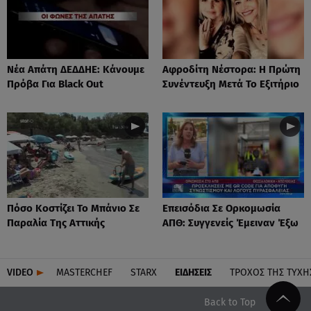
Νέα Απάτη ΔΕΔΔΗΕ: Κάνουμε
Αφροδίτη Νέστορα: H Πρώτη
Πρόβα Για Black Out
Συνέντευξη Μετά Το Εξιτήριο
Πόσο Κοστίζει Το Μπάνιο Σε
Επεισόδια Σε Ορκομωσία
Παραλία Της Αττικής
ΑΠΘ: Συγγενείς Έμειναν Έξω
VIDEO
MASTERCHEF
STARX
ΕΙΔΉΣΕΙΣ
ΤΡΟΧΌΣ ΤΗΣ ΤΎΧΗ
Back to Top