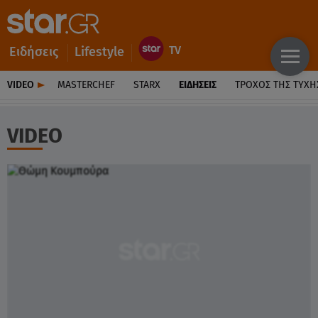
Ειδήσεις
Lifestyle
VIDEO
MASTERCHEF
STARX
ΕΙΔΉΣΕΙΣ
ΤΡΟΧΌΣ ΤΗΣ ΤΎΧΗ
VIDEO