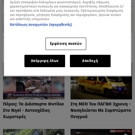
Χρήση επακριβών δεδομένων γεωεντοπισμού. Ακριβής σάρωση
χαρακτηριστικών συσκευής για αναγνώριση ταυτότητας. Αποθήκευση ή/
και πρόσβαση στα δεδομένα μιας συσκευής. Εξατομικευμένη διαφήμιση
και περιεχόμενο, μέτρηση διαφήμισης και περιεχομένου, έρευνα κοινού
και ανάπτυξη υπηρεσιών.
Κατάλογος συνεργατών (προμηθευτές)
Φωτιές: Στάχτη Το Πράσινο
Πόρτο Ράφτη: Bίντεο
Στολίδι Της Δυτικής Αττικής
Ντοκουμέντο Από Το
Εμφάνιση σκοπών
Θανατηφόρο Τροχαίο
Απόρριψη όλων
Αποδοχή
Πάρος: Τα Διάσπαρτα Φυτίλια
Στη ΜΕΘ Του ΠΑΓΝΗ 3χρονη -
Στο Νησί - Αυτοσχέδιες
Νοσηλεύεται Με Συμπτώματα
Χωματερές
Πνιγμού