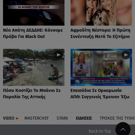
Νέα Απάτη ΔΕΔΔΗΕ: Κάνουμε
Αφροδίτη Νέστορα: H Πρώτη
Πρόβα Για Black Out
Συνέντευξη Μετά Το Εξιτήριο
Πόσο Κοστίζει Το Μπάνιο Σε
Επεισόδια Σε Ορκομωσία
Παραλία Της Αττικής
ΑΠΘ: Συγγενείς Έμειναν Έξω
VIDEO
MASTERCHEF
STARX
ΕΙΔΉΣΕΙΣ
ΤΡΟΧΌΣ ΤΗΣ ΤΎΧΗ
Back to Top