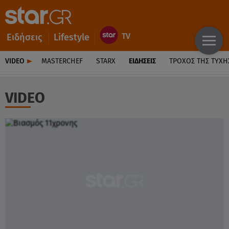
Ειδήσεις
Lifestyle
VIDEO
MASTERCHEF
STARX
ΕΙΔΉΣΕΙΣ
ΤΡΟΧΌΣ ΤΗΣ ΤΎΧΗ
VIDEO