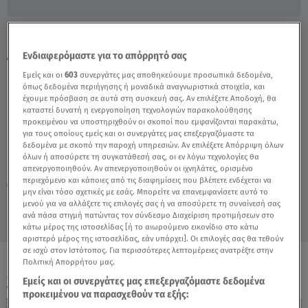
Βιασμός 11χρονης: Τι Ισχυρίζεται Η Νεαρή
Αθλήτρια - Video
Ενδιαφερόμαστε για το απόρρητό σας
Εμείς και οι
603
συνεργάτες μας αποθηκεύουμε προσωπικά δεδομένα,
όπως δεδομένα περιήγησης ή μοναδικά αναγνωριστικά στοιχεία, και
έχουμε πρόσβαση σε αυτά στη συσκευή σας. Αν επιλέξετε Αποδοχή, θα
καταστεί δυνατή η ενεργοποίηση τεχνολογιών παρακολούθησης
προκειμένου να υποστηριχθούν οι σκοποί που εμφανίζονται παρακάτω,
για τους οποίους εμείς και οι συνεργάτες μας επεξεργαζόμαστε τα
δεδομένα με σκοπό την παροχή υπηρεσιών. Αν επιλέξετε Απόρριψη όλων
όλων ή αποσύρετε τη συγκατάθεσή σας, οι εν λόγω τεχνολογίες θα
Κυριακή 9 Αυγούστου 2026
απενεργοποιηθούν. Αν απενεργοποιηθούν οι ιχνηλάτες, ορισμένο
περιεχόμενο και κάποιες από τις διαφημίσεις που βλέπετε ενδέχεται να
01.02.21, 17:30
ΕΛΛΑΔΑ
μην είναι τόσο σχετικές με εσάς. Μπορείτε να επανεμφανίσετε αυτό το
μενού για να αλλάξετε τις επιλογές σας ή να αποσύρετε τη συναίνεσή σας
ανά πάσα στιγμή πατώντας τον σύνδεσμο Διαχείριση προτιμήσεων στο
κάτω μέρος της ιστοσελίδας [ή το αιωρούμενο εικονίδιο στο κάτω
αριστερό μέρος της ιστοσελίδας, εάν υπάρχει]. Οι επιλογές σας θα τεθούν
σε ισχύ στον Ιστότοπος. Για περισσότερες λεπτομέρειες ανατρέξτε στην
Πολιτική Απορρήτου μας.
ΟΛΑ ΤΑ ΒΙΝΤΕΟ
Εμείς και οι συνεργάτες μας επεξεργαζόμαστε δεδομένα
προκειμένου να παρασχεθούν τα εξής: