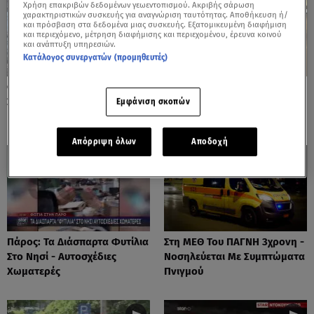
Χρήση επακριβών δεδομένων γεωεντοπισμού. Ακριβής σάρωση
χαρακτηριστικών συσκευής για αναγνώριση ταυτότητας. Αποθήκευση ή/
και πρόσβαση στα δεδομένα μιας συσκευής. Εξατομικευμένη διαφήμιση
και περιεχόμενο, μέτρηση διαφήμισης και περιεχομένου, έρευνα κοινού
και ανάπτυξη υπηρεσιών.
Κατάλογος συνεργατών (προμηθευτές)
Φωτιές: Στάχτη Το Πράσινο
Πόρτο Ράφτη: Bίντεο
Στολίδι Της Δυτικής Αττικής
Ντοκουμέντο Από Το
Εμφάνιση σκοπών
Θανατηφόρο Τροχαίο
Απόρριψη όλων
Αποδοχή
Πάρος: Τα Διάσπαρτα Φυτίλια
Στη ΜΕΘ Του ΠΑΓΝΗ 3χρονη -
Στο Νησί - Αυτοσχέδιες
Νοσηλεύεται Με Συμπτώματα
Χωματερές
Πνιγμού