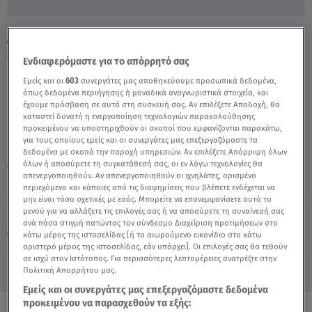
AVIN ACTION 100: Νέο καύσιμο υψηλών
οκτανίων και υψηλής απόδοσης - Video
Ενδιαφερόμαστε για το απόρρητό σας
Εμείς και οι
603
συνεργάτες μας αποθηκεύουμε προσωπικά δεδομένα,
όπως δεδομένα περιήγησης ή μοναδικά αναγνωριστικά στοιχεία, και
έχουμε πρόσβαση σε αυτά στη συσκευή σας. Αν επιλέξετε Αποδοχή, θα
καταστεί δυνατή η ενεργοποίηση τεχνολογιών παρακολούθησης
προκειμένου να υποστηριχθούν οι σκοποί που εμφανίζονται παρακάτω,
για τους οποίους εμείς και οι συνεργάτες μας επεξεργαζόμαστε τα
δεδομένα με σκοπό την παροχή υπηρεσιών. Αν επιλέξετε Απόρριψη όλων
όλων ή αποσύρετε τη συγκατάθεσή σας, οι εν λόγω τεχνολογίες θα
TAGS:
AVIN
AVIN ACTION 100
απενεργοποιηθούν. Αν απενεργοποιηθούν οι ιχνηλάτες, ορισμένο
περιεχόμενο και κάποιες από τις διαφημίσεις που βλέπετε ενδέχεται να
μην είναι τόσο σχετικές με εσάς. Μπορείτε να επανεμφανίσετε αυτό το
μενού για να αλλάξετε τις επιλογές σας ή να αποσύρετε τη συναίνεσή σας
Κυριακή 9 Αυγούστου 2026
ανά πάσα στιγμή πατώντας τον σύνδεσμο Διαχείριση προτιμήσεων στο
κάτω μέρος της ιστοσελίδας [ή το αιωρούμενο εικονίδιο στο κάτω
25.06.20, 21:25
ΑΥΤΟΚΙΝΗΤΟ
αριστερό μέρος της ιστοσελίδας, εάν υπάρχει]. Οι επιλογές σας θα τεθούν
σε ισχύ στον Ιστότοπος. Για περισσότερες λεπτομέρειες ανατρέξτε στην
Πολιτική Απορρήτου μας.
Εμείς και οι συνεργάτες μας επεξεργαζόμαστε δεδομένα
προκειμένου να παρασχεθούν τα εξής: