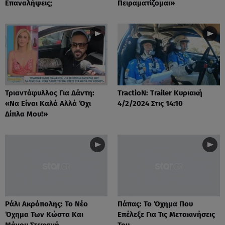
Επαναλήψεις;
Πειραματίζομαι»
Τριαντάφυλλος Για Δάντη:
TractioN: Trailer Κυριακή
«Να Είναι Καλά Αλλά Όχι
4/2/2024 Στις 14:10
Δίπλα Μου!»
Ράλι Ακρόπολης: Το Νέο
Πάπας: Το Όχημα Που
Όχημα Των Κώστα Και
Επέλεξε Για Τις Μετακινήσεις
Μάνου Στεφανή
Του