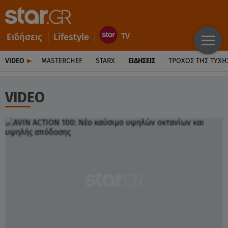
Ειδήσεις
Lifestyle
VIDEO
MASTERCHEF
STARX
ΕΙΔΉΣΕΙΣ
ΤΡΟΧΌΣ ΤΗΣ ΤΎΧΗ
VIDEO