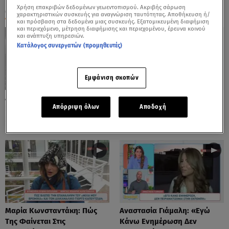
Χρήση επακριβών δεδομένων γεωεντοπισμού. Ακριβής σάρωση
ΟΛΑ ΤΑ ΒΙΝΤΕΟ
χαρακτηριστικών συσκευής για αναγνώριση ταυτότητας. Αποθήκευση ή/
και πρόσβαση στα δεδομένα μιας συσκευής. Εξατομικευμένη διαφήμιση
και περιεχόμενο, μέτρηση διαφήμισης και περιεχομένου, έρευνα κοινού
και ανάπτυξη υπηρεσιών.
Κατάλογος συνεργατών (προμηθευτές)
Εμφάνιση σκοπών
Aλλαγές Στα Αυτοκίνητα -
Σταρόβας: «Με Κυνηγάνε Για
Απόρριψη όλων
Αποδοχή
Κάμερες Θα Ελέγχουν
Να Κάνω Τις Εξετάσεις Μου».
Κινήσεις Οδηγών
Μαρία Κωνσταντάκη: Πώς
Αναστασία Γιάμαλη: «Eγώ
Της Φαίνεται Στις
Κάνω Ενημέρωση Δεν