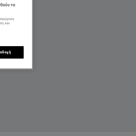
εθούν τα
αγνώριση
ση και
οδοχή