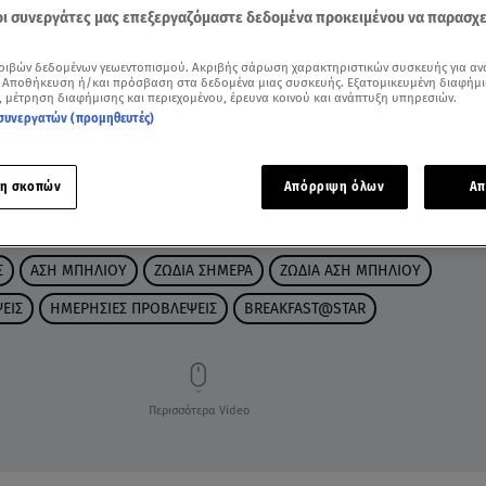
 οι συνεργάτες μας επεξεργαζόμαστε δεδομένα προκειμένου να παρασχ
ριβών δεδομένων γεωεντοπισμού. Ακριβής σάρωση χαρακτηριστικών συσκευής για αν
 Αποθήκευση ή/και πρόσβαση στα δεδομένα μιας συσκευής. Εξατομικευμένη διαφήμι
, μέτρηση διαφήμισης και περιεχομένου, έρευνα κοινού και ανάπτυξη υπηρεσιών.
συνεργατών (προμηθευτές)
η σκοπών
Απόρριψη όλων
Απ
Σ
ΑΣΗ ΜΠΗΛΙΟΥ
ΖΩΔΙΑ ΣΗΜΕΡΑ
ΖΩΔΙΑ ΑΣΗ ΜΠΗΛΙΟΥ
ΕΙΣ
ΗΜΕΡΗΣΙΕΣ ΠΡΟΒΛΕΨΕΙΣ
BREAKFAST@STAR
Περισσότερα Video