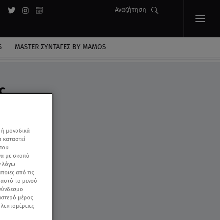
Αναζήτηση
S
MASTER ΣΥΝΤΑΓΈΣ BY MAMOS
ς
 ή μοναδικά
α καταστεί
 που
να με σκοπό
ν λόγω
ποιες από τις
ε αυτό το μενού
 σύνδεσμο
ριστερό μέρος
ς λεπτομέρειες