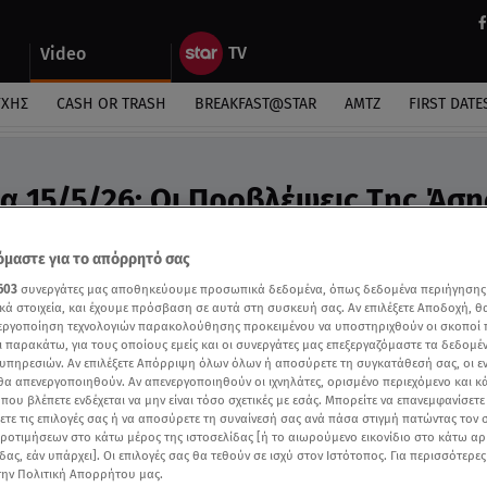
Video
ΎΧΗΣ
CASH OR TRASH
BREAKFAST@STAR
ΑΜΤΖ
FIRST DATE
α 15/5/26: Οι Προβλέψεις Tης Άση
ideo
μαστε για το απόρρητό σας
ροβλέψεις της Άσης Μπήλιου στο Breakfast@Star
603
συνεργάτες μας αποθηκεύουμε προσωπικά δεδομένα, όπως δεδομένα περιήγησης
κά στοιχεία, και έχουμε πρόσβαση σε αυτά στη συσκευή σας. Αν επιλέξετε Αποδοχή, θ
νεργοποίηση τεχνολογιών παρακολούθησης προκειμένου να υποστηριχθούν οι σκοποί
ι παρακάτω, για τους οποίους εμείς και οι συνεργάτες μας επεξεργαζόμαστε τα δεδομέ
υπηρεσιών. Αν επιλέξετε Απόρριψη όλων όλων ή αποσύρετε τη συγκατάθεσή σας, οι ε
 θα απενεργοποιηθούν. Αν απενεργοποιηθούν οι ιχνηλάτες, ορισμένο περιεχόμενο και κά
 που βλέπετε ενδέχεται να μην είναι τόσο σχετικές με εσάς. Μπορείτε να επανεμφανίσετ
ξετε τις επιλογές σας ή να αποσύρετε τη συναίνεσή σας ανά πάσα στιγμή πατώντας τον
προτιμήσεων στο κάτω μέρος της ιστοσελίδας [ή το αιωρούμενο εικονίδιο στο κάτω α
δας, εάν υπάρχει]. Οι επιλογές σας θα τεθούν σε ισχύ στον Ιστότοπος. Για περισσότερε
την Πολιτική Απορρήτου μας.