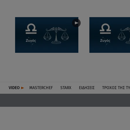
VIDEO
MASTERCHEF
STARX
ΕΙΔΉΣΕΙΣ
ΤΡΟΧΌΣ ΤΗΣ Τ