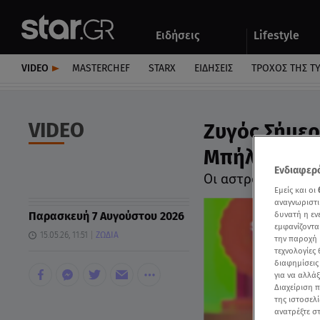
Αθλητικά
Quiz
Ειδήσεις
Lifestyle
Αυτοκίνητο
VIDEO
MASTERCHEF
STARX
ΕΙΔΉΣΕΙΣ
ΤΡΟΧΌΣ ΤΗΣ Τ
VIDEO
Ζυγός Σήμερ
Μπήλιου - V
Ενδιαφερό
Οι αστρολογικές π
Εμείς και οι
αναγνωριστι
Παρασκευή 7 Αυγούστου 2026
δυνατή η ε
εμφανίζοντα
15.05.26, 11:51
ΖΩΔΙΑ
την παροχή 
τεχνολογίες
διαφημίσεις
για να αλλά
Διαχείριση 
της ιστοσελί
ανατρέξτε σ