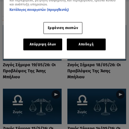
και περιεχόμενο, μέτρηση διαφήμισης και περιεχομένου, έρευνα κοινού
και ανάπτυξη υπηρεσιών.
Κατάλογος συνεργατών (προμηθευτές)
ΟΛΑ ΤΑ ΒΙΝΤΕΟ
Εμφάνιση σκοπών
Απόρριψη όλων
Αποδοχή
Ζυγός Σήμερα 19/05/26: Οι
Ζυγός Σήμερα 18/05/26: Οι
Προβλέψεις Tης Άσης
Προβλέψεις Tης Άσης
Μπήλιου
Μπήλιου
Ζυγός Σήμερα 15/5/26: Οι
Ζυγός Σήμερα 14/05/26: Οι