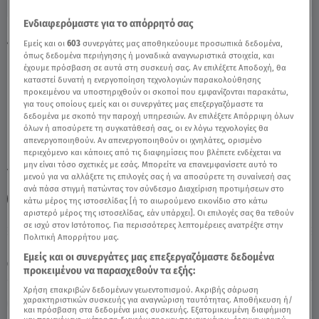
Ενδιαφερόμαστε για το απόρρητό σας
Ζυγός Σήμερα 13/8/24: Οι Προβλέψεις της
Εμείς και οι
603
συνεργάτες μας αποθηκεύουμε προσωπικά δεδομένα,
Άσης Μπήλιου - Video
όπως δεδομένα περιήγησης ή μοναδικά αναγνωριστικά στοιχεία, και
έχουμε πρόσβαση σε αυτά στη συσκευή σας. Αν επιλέξετε Αποδοχή, θα
καταστεί δυνατή η ενεργοποίηση τεχνολογιών παρακολούθησης
προκειμένου να υποστηριχθούν οι σκοποί που εμφανίζονται παρακάτω,
για τους οποίους εμείς και οι συνεργάτες μας επεξεργαζόμαστε τα
δεδομένα με σκοπό την παροχή υπηρεσιών. Αν επιλέξετε Απόρριψη όλων
όλων ή αποσύρετε τη συγκατάθεσή σας, οι εν λόγω τεχνολογίες θα
απενεργοποιηθούν. Αν απενεργοποιηθούν οι ιχνηλάτες, ορισμένο
περιεχόμενο και κάποιες από τις διαφημίσεις που βλέπετε ενδέχεται να
μην είναι τόσο σχετικές με εσάς. Μπορείτε να επανεμφανίσετε αυτό το
TAGS:
ΖΥΓΟΣ
ΖΥΓΟΣ
ΖΥΓΟΣ ΣΗΜΕΡΑ
ΖΩΔΙΑ
μενού για να αλλάξετε τις επιλογές σας ή να αποσύρετε τη συναίνεσή σας
ανά πάσα στιγμή πατώντας τον σύνδεσμο Διαχείριση προτιμήσεων στο
ΑΣΗ ΜΠΗΛΙΟΥ
ΗΜΕΡΗΣΙΕΣ ΠΡΟΒΛΕΨΕΙΣ
κάτω μέρος της ιστοσελίδας [ή το αιωρούμενο εικονίδιο στο κάτω
αριστερό μέρος της ιστοσελίδας, εάν υπάρχει]. Οι επιλογές σας θα τεθούν
σε ισχύ στον Ιστότοπος. Για περισσότερες λεπτομέρειες ανατρέξτε στην
Πολιτική Απορρήτου μας.
Παρασκευή 7 Αυγούστου 2026
Εμείς και οι συνεργάτες μας επεξεργαζόμαστε δεδομένα
13.08.24, 12:16
ΖΩΔΙΑ
προκειμένου να παρασχεθούν τα εξής:
Χρήση επακριβών δεδομένων γεωεντοπισμού. Ακριβής σάρωση
χαρακτηριστικών συσκευής για αναγνώριση ταυτότητας. Αποθήκευση ή/
και πρόσβαση στα δεδομένα μιας συσκευής. Εξατομικευμένη διαφήμιση