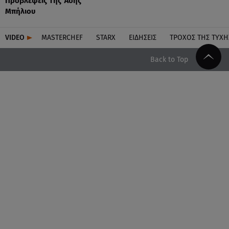
Προβλέψεις Tης Άσης
Μπήλιου
VIDEO
MASTERCHEF
STARX
ΕΙΔΉΣΕΙΣ
ΤΡΟΧΌΣ ΤΗΣ ΤΎΧΗ
Back to Top